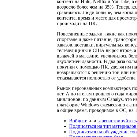
контент на Hulu, Netflix и YouTube, 
возросло более чем на 35%. Теперь к
сравнялось. Люди больше, чем когда-л
контента, время и место для просмотр
происходит на ПК.
Повседневные задачи, такие как поку
спортзале и даже питание, трансфор
заказов, доставки, виртуальных конс
телемедицины в США вырос втрое, а
выдачей в магазине, увеличилось бол
двухлетней давности. В два раза бол
покупки с помощью ПК, уделяя им на
возвращаются к решению той или ино
отказываются полностью от удобства
Рынок персональных компьютеров пок
лет. А по итогам прошлого года мир
миллионов: по данным Canalys, это на
платформе Windows ежемесячно активн
а общее время, проводимое в ОС, на
Войдите
или
зарегистрируйтесь
Подписаться на тип материалов:
Подписаться на обсуждение со