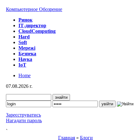
Компьютерное Обозрение
Ринок
IТ-директор
CloudComputing
Hard
Soft
Мережі
Безпека
Наука
IoT
Home
07.08.2026 г.
Зареєструватись
Нагадати пароль
`
Главная
»
Блоги