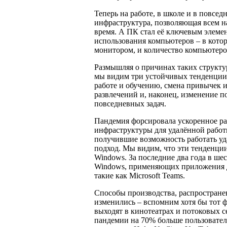
Теперь на работе, в школе и в повсе
инфраструктура, позволяющая всем на
время. А ПК стал её ключевым элеме
использования компьютеров – в кото
монитором, и количество компьютеров
Размышляя о причинах таких структ
мы видим три устойчивых тенденции
работе и обучению, смена привычек и
развлечений и, наконец, изменение 
повседневных задач.
Пандемия форсировала ускоренное ра
инфраструктуры для удалённой работ
получившие возможность работать уда
подход. Мы видим, что эти тенденции
Windows. За последние два года в шес
Windows, применяющих приложения д
такие как Microsoft Teams.
Способы производства, распростране
изменились – вспомним хотя бы тот 
выходят в кинотеатрах и потоковых се
пандемии на 70% больше пользовател