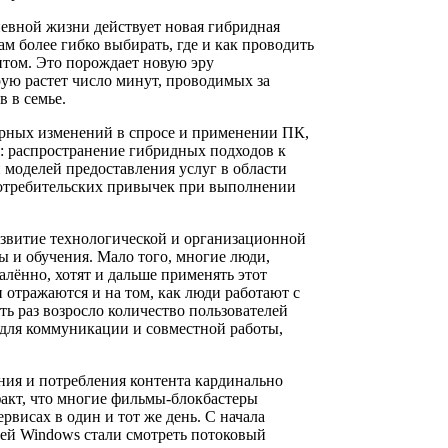
дневной жизни действует новая гибридная
м более гибко выбирать, где и как проводить
нтом. Это порождает новую эру
рую растет число минут, проводимых за
 в семье.
урных изменений в спросе и применении ПК,
: распространение гибридных подходов к
 моделей предоставления услуг в области
потребительских привычек при выполнении
звитие технологической и организационной
ы и обучения. Мало того, многие люди,
лённо, хотят и дальше применять этот
 отражаются и на том, как люди работают с
ть раз возросло количество пользователей
ля коммуникации и совместной работы,
ния и потребления контента кардинально
факт, что многие фильмы-блокбастеры
рвисах в один и тот же день. С начала
ей Windows стали смотреть потоковый