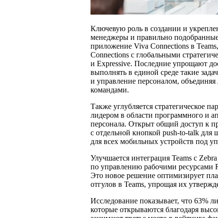
Ключевую роль в создании и укрепле
менеджеры и правильно подобранные 
приложение Viva Connections в Teams
Connections с глобальными стратегич
и Expressive. Последние упрощают д
выполнять в единой среде такие зада
и управление персоналом, объединяя
командами.
Также углубляется стратегическое пар
лидером в области программного и а
персонала. Открыт общий доступ к пр
с отдельной кнопкой push-to-talk для 
для всех мобильных устройств под у
Улучшается интеграция Teams с Zebra 
по управлению рабочими ресурсами Re
Это новое решение оптимизирует пла
отгулов в Teams, упрощая их утвержд
Исследование показывает, что 63% л
которые открываются благодаря высо