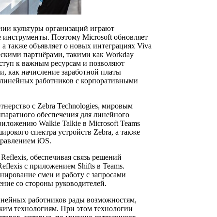
нии культуры организаций играют
инструменты. Поэтому Microsoft обновляет
, а также объявляет о новых интеграциях Viva
ескими партнёрами, такими как Workday
оступ к важным ресурсам и позволяют
чи, как начисление заработной платы
 линейных работников с корпоративными
тнерство с Zebra Technologies, мировым
ппаратного обеспечения для линейного
иложению Walkie Talkie в Microsoft Teams
широкого спектра устройств Zebra, а также
правлением iOS.
Reflexis, обеспечивая связь решений
flexis с приложением Shifts в Teams.
нирование смен и работу с запросами
ение со стороны руководителей.
инейных работников рады возможностям,
ким технологиям. При этом технологии