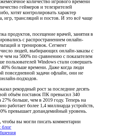
а ежемесячное количество игрового времени
оличество геймеров и телезрителей
ибо, хотят контролировать характер
а, игр, трансляций и постов. И это всё чаще
пка продуктов, посещение врачей, занятия в
мировались с распространением онлайн-
ультаций и тренировок. Сегмент
 число людей, выбирающих онлайн-заказы с
ее чем на 500% по сравнению с показателем
ьше пользователей Windows стали совершать
 40% больше времени. Даже когда люди
й повседневной задачи офлайн, они не
 онлайн-подходов.
азал рекордный рост за последние десять
овой объём поставок ПК превысил 340
 27% больше, чем в 2019 году. Теперь на
о работает более 1,4 миллиарда устройств,
 10% превышает допандемийный уровень.
, чтобы вы могли писать комментарии
 блог
общения