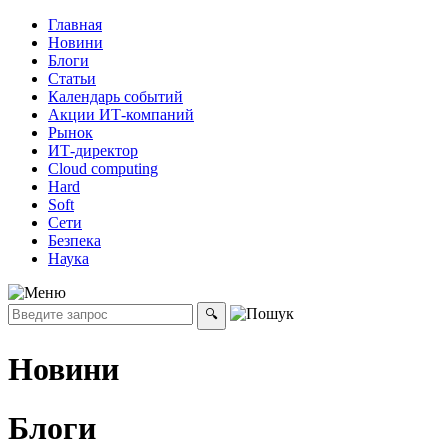
Главная
Новини
Блоги
Статьи
Календарь событий
Акции ИТ-компаний
Рынок
ИТ-директор
Cloud computing
Hard
Soft
Сети
Безпека
Наука
Новини
Блоги