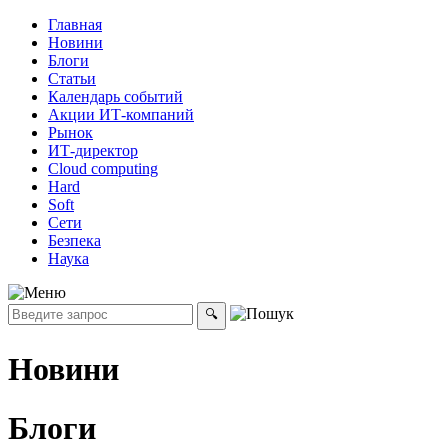
Главная
Новини
Блоги
Статьи
Календарь событий
Акции ИТ-компаний
Рынок
ИТ-директор
Cloud computing
Hard
Soft
Сети
Безпека
Наука
Новини
Блоги