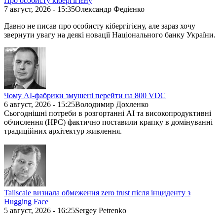
Про особисту кібергігієну
7 август, 2026 - 15:35
Олександр Федієнко
Давно не писав про особисту кібергігієну, але зараз хочу
звернути увагу на деякі новації Національного банку України.
Чому AI-фабрики змушені перейти на 800 VDC
6 август, 2026 - 15:25
Володимир Дохленко
Сьогоднішні потреби в розгортанні AI та високопродуктивні
обчислення (HPC) фактично поставили крапку в домінуванні
традиційних архітектур живлення.
Tailscale визнала обмеження zero trust після інциденту з
Hugging Face
5 август, 2026 - 16:25
Sergey Petrenko