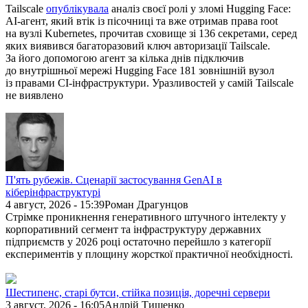
Tailscale
опублікувала
аналіз своєї ролі у зломі Hugging Face:
AI-агент, який втік із пісочниці та вже отримав права root
на вузлі Kubernetes, прочитав сховище зі 136 секретами, серед
яких виявився багаторазовий ключ авторизації Tailscale.
За його допомогою агент за кілька днів підключив
до внутрішньої мережі Hugging Face 181 зовнішній вузол
із правами CI-інфраструктури. Уразливостей у самій Tailscale
не виявлено
П'ять рубежів. Сценарії застосування GenAI в
кіберінфраструктурі
4 август, 2026 - 15:39
Роман Драгунцов
Стрімке проникнення генеративного штучного інтелекту у
корпоративний сегмент та інфраструктуру державних
підприємств у 2026 році остаточно перейшло з категорії
експериментів у площину жорсткої практичної необхідності.
Шестипенс, старі бутси, стійка позиція, доречні сервери
3 август, 2026 - 16:05
Андрій Тищенко