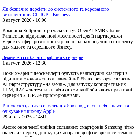
Як безпечно перейти до системного та керованого
використання ChatGPT Business
3 август, 2026 - 16:00
Компанія Softprom отримала статус OpenAI SMB Channel
Partner, що відкриває нові можливості для її партнерської
мережі у сфері розгортання рішень на базі штучного інтелекту
для малого та середнього бізнесу.
Земне життя багатографічних серверів
1 август, 2026 - 12:30
Поки хмарні гіперскейлери будують надпотужні кластери з
рідинним охолодженням, звичайний бізнес розгортає власну
АІ-інфраструктуру «на землі». Для запуску корпоративних
LLM, RAG-систем та аналітики компанії обирають практичні
сервери з 2–8 PCIe-прискорювачами.
Ринок складаних: сегментація Samsung, експансія Huawei та
очікування виходу Apple
29 июль, 2026 - 14:41
Анонс оновленої лінійки складаних смартфонів Samsung чітко
окреслив перехід ринку цих апаратів до фази зрілої системної