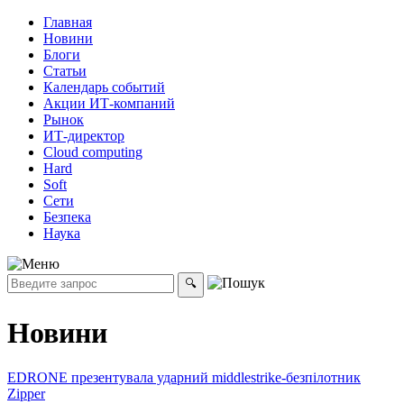
Главная
Новини
Блоги
Статьи
Календарь событий
Акции ИТ-компаний
Рынок
ИТ-директор
Cloud computing
Hard
Soft
Сети
Безпека
Наука
Новини
EDRONE презентувала ударний middlestrike-безпілотник
Zipper