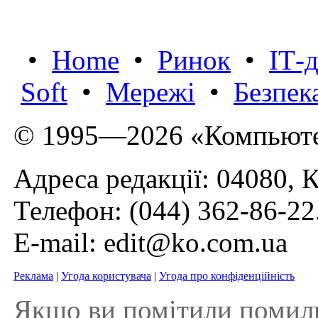
•
Home
•
Ринок
•
IТ-
Soft
•
Мережі
•
Безпек
© 1995—2026 «Компьюте
Адреса редакції: 04080, К
Телефон:
(044) 362-86-22
E-mail:
edit@ko.com.ua
Реклама
|
Угода користувача
|
Угода про конфіденційність
Якщо ви помітили помилку 