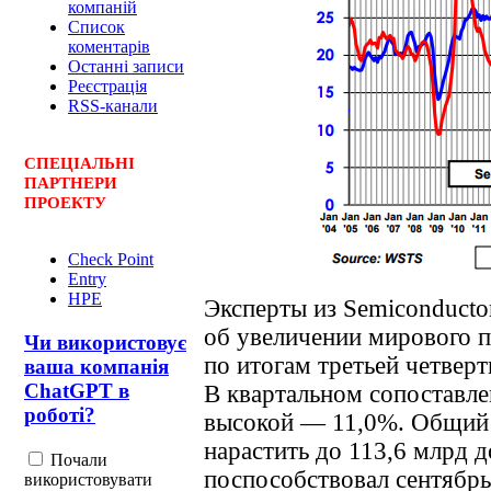
компаній
Список
коментарів
Останні записи
Реєстрація
RSS-канали
СПЕЦ
І
АЛЬНІ
ПАРТНЕРИ
ПРОЕКТУ
Check Point
Entry
HPE
Эксперты из Semiconductor
об увеличении мирового 
Чи використовує
по итогам третьей четверт
ваша компанія
ChatGPT в
В квартальном сопоставле
роботі?
высокой — 11,0%. Общий 
нарастить до 113,6 млрд 
Почали
поспособствовал сентябрь
використовувати