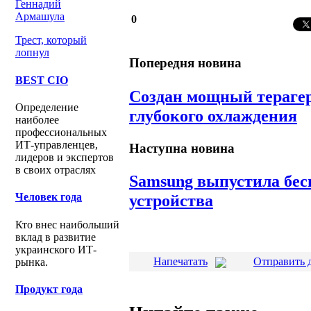
Геннадий
Армашула
0
Трест, который
лопнул
Попередня новина
BEST CIO
Создан мощный терагер
Определение
глубокого охлаждения
наиболее
профессиональных
ИТ-управленцев,
Наступна новина
лидеров и экспертов
в своих отраслях
Samsung выпустила бес
устройства
Человек года
Кто внес наибольший
вклад в развитие
украинского ИТ-
Напечатать
Отправить 
рынка.
Продукт года