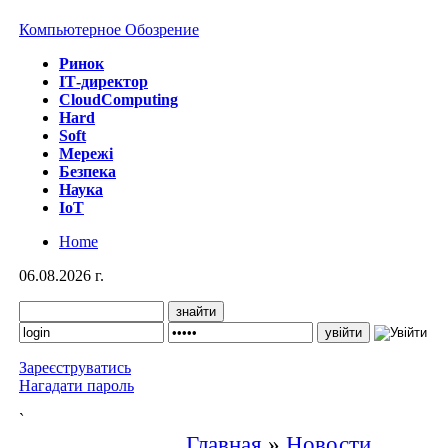
Компьютерное Обозрение
Ринок
IТ-директор
CloudComputing
Hard
Soft
Мережі
Безпека
Наука
IoT
Home
06.08.2026 г.
Зареєструватись
Нагадати пароль
`
Главная
»
Новости