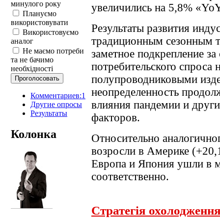
минулого року
увеличились на 5,8% «YoY
Плануємо
використовувати
Результаты развития инду
Використовуємо
традиционным сезонным т
аналог
Не маємо потреби
заметное подкрепление за
та не бачимо
потребительского спроса 
необхідності
полупроводниковыми изде
неопределенность продолж
Комментариев:1
влияния пандемии и друг
Другие опросы
Результаты
факторов.
Колонка
Относительно аналогичног
возросли в Америке (+20,1
Европа и Япония ушли в м
соответственно.
Стратегія охолодженн