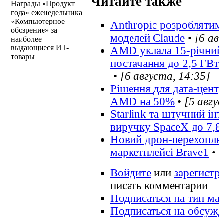
Читайте также
Награды «Продукт
года» еженедельника
«Компьютерное
Anthropic розробляти
обозрение» за
моделей Claude
•
[6 а
наиболее
выдающиеся ИТ-
AMD уклала 15-річний 
товары
постачання до 2,5 ГВт
•
[6 августа, 14:35]
Рішення для дата-цент
AMD на 50%
•
[5 авг
Starlink та штучний і
виручку SpaceX до 7,
Новий дрон-перехоплю
маркетплейсі Brave1
•
Войдите
или
зарегист
писать комментарии
Подписаться на тип м
Подписаться на обсу