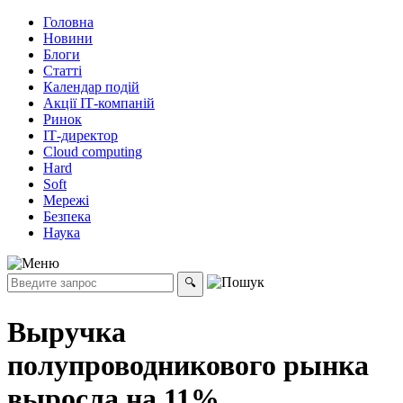
Головна
Новини
Блоги
Статті
Календар подій
Акції ІТ-компаній
Ринок
ІТ-директор
Cloud computing
Hard
Soft
Мережі
Безпека
Наука
Выручка
полупроводникового рынка
выросла на 11%