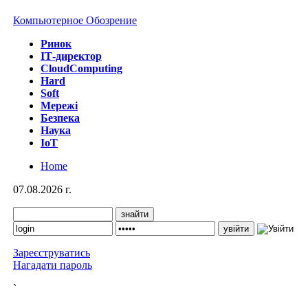
Компьютерное Обозрение
Ринок
IТ-директор
CloudComputing
Hard
Soft
Мережі
Безпека
Наука
IoT
Home
07.08.2026 г.
Зареєструватись
Нагадати пароль
`