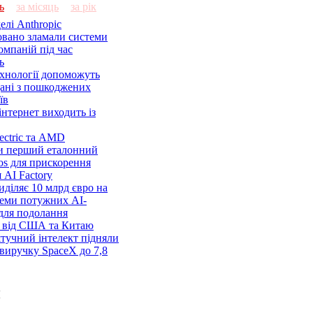
ь
за місяць
за рік
елі Anthropic
овано зламали системи
омпаній під час
ь
ехнології допоможуть
дані з пошкоджених
їв
нтернет виходить із
lectric та AMD
и перший еталонний
os для прискорення
 AI Factory
діляє 10 млрд євро на
семи потужних AI-
 для подолання
я від США та Китаю
 штучний інтелект підняли
виручку SpaceX до 7,8
и