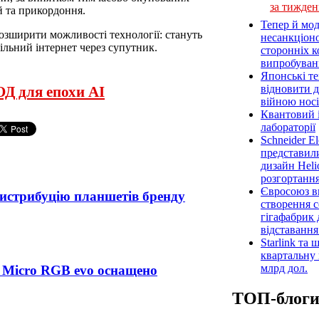
за тижден
й та прикордоння.
Тепер й мод
озширити можливості технології: стануть
несанкціон
ільний інтернет через супутник.
сторонніх к
випробуван
Японські т
відновити 
ОД для епохи AI
війною носі
Квантовий і
лабораторії
Schneider E
представил
дизайн Heli
розгортання
Євросоюз ви
истрибуцію планшетів бренду
створення 
гігафабрик
відставанн
Starlink та
квартальну 
млрд дол.
 Micro RGB evo оснащено
ТОП-блог