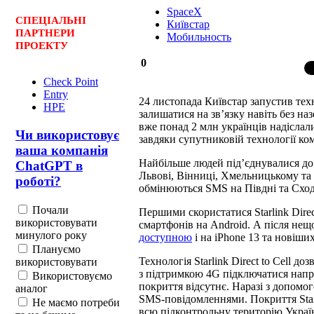
SpaceX
СПЕЦ
І
АЛЬНІ
Київстар
ПАРТНЕРИ
Мобильность
ПРОЕКТУ
0
Check Point
Entry
24 листопада Київстар запустив техно
HPE
залишатися на зв’язку навіть без на
вже понад 2 млн українців надіслал
Чи використовує
завдяки супутниковій технології ко
ваша компанія
Найбільше людей під’єднувалися до те
ChatGPT в
Львові, Вінниці, Хмельницькому та
роботі?
обмінюються SMS на Півдні та Сході
Почали
Першими скористатися Starlink Direc
використовувати
смартфонів на Android. А після нещ
минулого року
доступною
і на iPhone 13 та новіших
Плануємо
Технологія Starlink Direct to Cell 
використовувати
з підтримкою 4G підключатися напря
Використовуємо
покриття відсутнє. Наразі з допомог
аналог
SMS-повідомленнями. Покриття Starl
Не маємо потреби
всю підконтрольну територію Украї