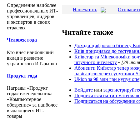
Определение наиболее
Напечатать
Отправить
профессиональных ИТ-
управленцев, лидеров
и экспертов в своих
отраслях
Читайте также
Человек года
Доходи цифрового бізнесу Київ
Київ приєднався до тестуванн
Кто внес наибольший
Київстар та Мінекономіки хоч
вклад в развитие
штучного інтелекту
•
[29 июня
украинского ИТ-рынка.
Абоненти Київстар тепер мож
навігацією через супутники Sta
Продукт года
Uklon за 98 млн грн купує опе
Награды «Продукт
Войдите
или
зарегистрируйте
года» еженедельника
Подписаться на тип материал
«Компьютерное
Подписаться на обсуждение 
обозрение» за наиболее
выдающиеся ИТ-
товары