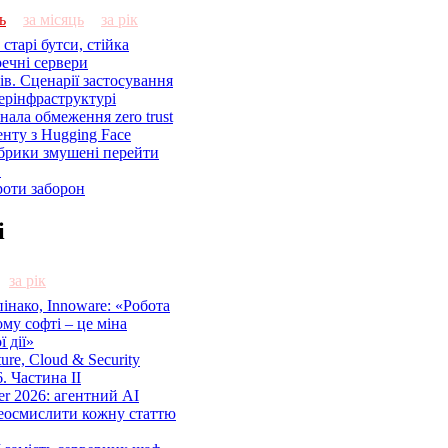
ь
за місяць
за рік
старі бутси, стійка
речні сервери
ів. Сценарії застосування
ерінфраструктурі
знала обмеження zero trust
енту з Hugging Face
брики змушені перейти
C
роти заборон
і
за рік
нако, Innoware: «Робота
ому софті – це міна
 дії»
cture, Cloud & Security
. Частина ІІ
r 2026: агентний AI
еосмислити кожну статтю