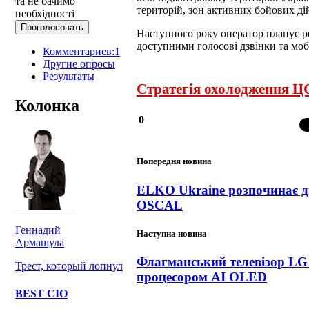
та не бачимо
територій, зон активних бойових ді
необхідності
Наступного року оператор планує р
доступними голосові дзвінки та моб
Комментариев:1
Другие опросы
Результаты
Стратегія охолодження Ц
Колонка
0
Попередня новина
ELKO Ukraine розпочинає д
OSCAL
Геннадий
Наступна новина
Армашула
Флагманський телевізор LG
Трест, который лопнул
процесором AI OLED
BEST CIO