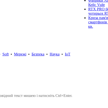
Фабрики AI
Кейс Vultr
RTX PRO 60
чотирьох R
Криза пам'я
смартфонів 
кв.
•
Soft
•
Мережі
•
Безпека
•
Наука
•
IoT
овідний текст мишею і натисніть Ctrl+Enter.