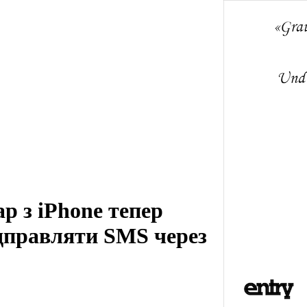
р з iPhone тепер
дправляти SMS через