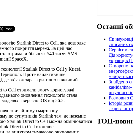
Останні об
Як науковці
логію Starlink Direct to Cell, яка дозволяє
списаних см
земного покриття мережі. За цей час
Сервісом е
и та отримали більш як 540 тисяч SMS
Дія користу
мпанії SpaceX.
українців [1
Створено н
хнології Starlink Direct to Cell у Києві,
енергоефект
 Тернополі. Проте найактивніше
майбутнього
, де зв’язок зараз критично важливий.
Знайдено сп
канібалізм»
t to Cell отримали змогу користувачі
штучного ін
одавнього оновлення технологія стала
Розмови з C
 моделях з версією iOS від 26.2.
Історія роз
- криза ант
дозволяє звичайному смартфону
му до супутників Starlink там, де наземне
ТОП-нови
ою Starlink Direct to Cell можна обмінюватися
ink Direct to Cell охоплює
ни, за винятком тимчасово окупованих