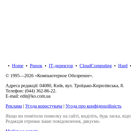
•
Home
•
Ринок
•
IТ-директор
•
CloudComputing
•
Hard
© 1995—2026 «Компьютерное Обозрение».
Адреса редакції: 04080, Київ, вул. Троїцько-Кирилівська, 8.
Телефон:
(044) 362-86-22
.
E-mail:
edit@ko.com.ua
Реклама
|
Угода користувача
|
Угода про конфіденційність
Якщо ви помітили помилку на сайті, виділіть, будь ласка, відп
Редакція отримає ваше повідомлення, дякуємо.