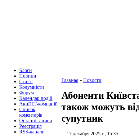
Блоги
Новини
Главная
»
Новости
Статті
Колумністи
Абоненти Київста
Форум
Календар подій
Акції ІТ-компаній
також можуть ві
Список
коментарів
супутник
Останні записи
Реєстрація
RSS-канали
17 декабря 2025 г., 15:35