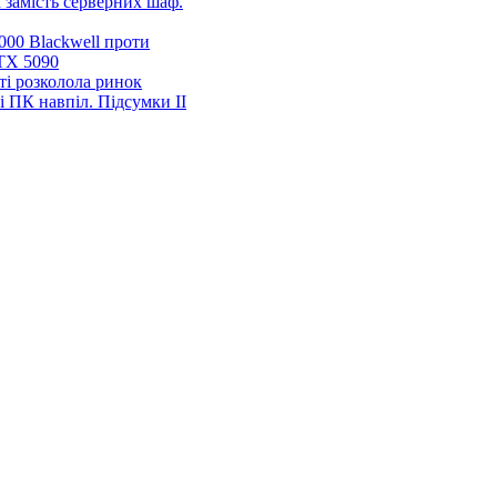
 замість серверних шаф.
00 Blackwell проти
TX 5090
ті розколола ринок
і ПК навпіл. Підсумки ІІ