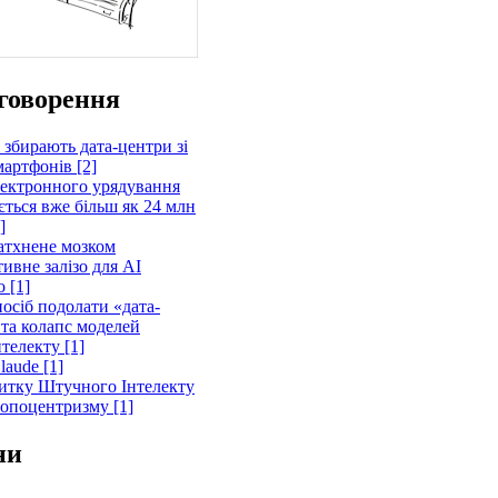
говорення
 збирають дата-центри зі
артфонів [2]
лектронного урядування
ється вже більш як 24 млн
]
атхнене мозком
ивне залізо для AI
 [1]
осіб подолати «дата-
 та колапс моделей
телекту [1]
laude [1]
витку Штучного Інтелекту
ропоцентризму [1]
ни