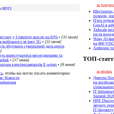
за тижден
 другу
Шестипенс, 
позиція, до
П'ять рубеж
GenAI в кіб
Tailscale ви
після інцид
стару у I півріччі зросли на 83%
•
[31 июля]
Чому AI-фа
я мобільного зв’язку 5G
•
[22 июля]
на 800 VD
уть збудувати суверенний дата-центр
Anthropic п
]
уть користуватися месенджерами та
ТОП-статт
rlink
•
[17 июня]
ратора електросамокатів E-wings
•
[8 июня]
за місяць
сь
, чтобы вы могли писать комментарии
ов: Новости
Дмитро Попі
сообщения
на російськ
сповільненої
IT Infrastru
Summit 2026
HPE Discove
змушує пер
ІТ-бюджету