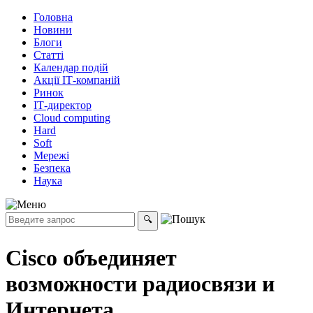
Головна
Новини
Блоги
Статті
Календар подій
Акції ІТ-компаній
Ринок
ІТ-директор
Cloud computing
Hard
Soft
Мережі
Безпека
Наука
Cisco объединяет
возможности радиосвязи и
Интернета