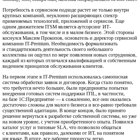
Потребность в сервисном подходе растет не только внутри
крупных компаний, неуклонно расширяющих спектр
применяемых технологий, приложений и сервисов. Еще
одним движителем ITSM является аутсорсинг ИТ-
обслуживания, в том числе и в малом бизнесе. Этой стороны
коснулся Максим Прокопов, основатель и директор сервисной
компании IT-Premium. Необходимость формализовать
и стандартизовать деятельность своего небольшого
коллектива он ощутил по мере появления новых сотрудников,
каждый из которых отличался квалификацией и собственным
видением принципов обслуживания клиентов.
На первом этапе в IT-Premium использовалась самописная
система обработки заявок и договоров. Когда стало понятно,
что требуется нечто большее, были предприняты попытки
внедрения готовых систем поддержки ITIL, в частности,
на базе 1С:Предприятие — к сожалению, все они оказались
достаточно сложны для малого бизнеса и все-равно требовали
существенной адаптации. В конце концов, было принято
решение вернуться к разработке собственной системы, но уже
на новом уровне, с учетом приобретенного опыта. Появился
каталог услуг и типовые SLA, что позволило общаться
с клиентами, как правило, далекими от ИТ, на понятном
им языке. В итоге, все рабочие процессы легко