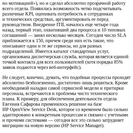
но мотивацией»), но и сделал абсолютно прозрачной работу
всего отдела. Появилась возможность четко подсчитывать
различные KPI, оценивать потребность в сотрудниках
и технических средствах, аргументировать ее перед
руководством. Внедрение ITIL началось еще четыре года
назад, первый этап, охвативший два процесса и 10 типовых
соглашений — занял несколько месяцев. Сегодня число SLA
приближается к 150, причем среди них есть такие, что
описывают одни и те же сервисы, но для разных
подразделений. Имеется каталог стандартных услуг,
организована диспетчерская служба, которая является единой
точкой контакта для всех пользователей (хотя порядка 85%
заявок подаются через веб-интерфейс).
Не следует, конечно, думать, что подобные процессы проходят
абсолютно безболезненно, достаточно лишь решиться. Кроме
необходимой наладки самой сервисной модели и притирки
персонала, встречаются и проблемы чисто технического
плана. К примеру, для обеспечения деятельности отдела
Евгения Сафарова применялось решение на базе
HP OpenView Service Desk, которое со временем было сильно
адаптировано к конкретным процессам и связано с учетными
и прочими системами — сегодня все это сильно затрудняет
миграцию на новую версию (HP Service Manager).