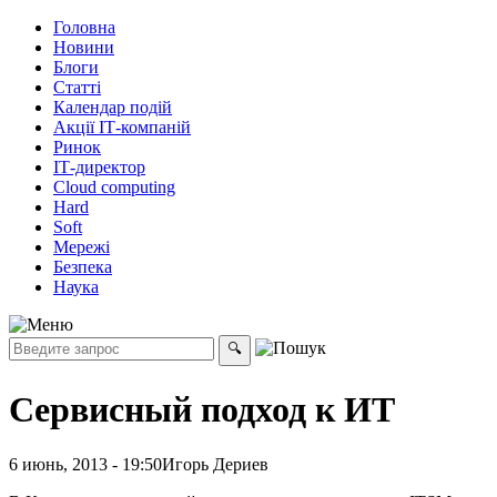
Головна
Новини
Блоги
Статті
Календар подій
Акції ІТ-компаній
Ринок
ІТ-директор
Cloud computing
Hard
Soft
Мережі
Безпека
Наука
Сервисный подход к ИТ
6 июнь, 2013 - 19:50
Игорь Дериев