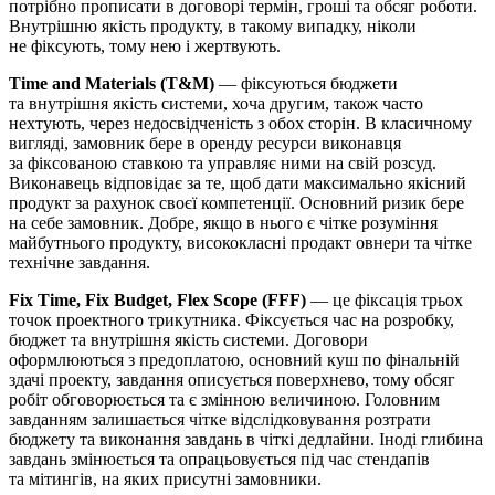
потрібно прописати в договорі термін, гроші та обсяг роботи.
Внутрішню якість продукту, в такому випадку, ніколи
не фіксують, тому нею і жертвують.
Time and Materials (T&M)
— фіксуються бюджети
та внутрішня якість системи, хоча другим, також часто
нехтують, через недосвідченість з обох сторін. В класичному
вигляді, замовник бере в оренду ресурси виконавця
за фіксованою ставкою та управляє ними на свій розсуд.
Виконавець відповідає за те, щоб дати максимально якісний
продукт за рахунок своєї компетенції. Основний ризик бере
на себе замовник. Добре, якщо в нього є чітке розуміння
майбутнього продукту, висококласні продакт овнери та чітке
технічне завдання.
Fix Time, Fix Budget, Flex Scope (FFF)
— це фіксація трьох
точок проектного трикутника. Фіксується час на розробку,
бюджет та внутрішня якість системи. Договори
оформлюються з предоплатою, основний куш по фінальній
здачі проекту, завдання описується поверхнево, тому обсяг
робіт обговорюється та є змінною величиною. Головним
завданням залишається чітке відслідковування розтрати
бюджету та виконання завдань в чіткі дедлайни. Іноді глибина
завдань змінюється та опрацьовується під час стендапів
та мітингів, на яких присутні замовники.