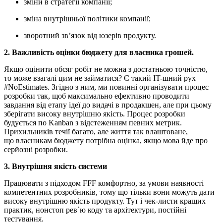
зміни в стратегії компанії;
зміна внутрішньої політики компанії;
зворотний зв’язок від юзерів продукту.
2. Важливість оцінки бюджету для власника грошей.
Якщо оцінити обсяг робіт не можна з достатньою точністю,
то може взагалі цим не займатися? Є такий IT-шний рух
#NoEstimates. Згідно з ним, ми повинні організувати процес
розробки так, щоб максимально ефективно проводити
завдання від етапу ідеї до видачі в продакшен, але при цьому
зберігати високу внутрішню якість. Процес розробки
будується по Kanban з відстеженням певних метрик.
Прихильників течії багато, але життя так влаштоване,
що власникам бюджету потрібна оцінка, якщо мова йде про
серйозні розробки.
3. Внутрішня якість системи
Працювати з підходом FFF комфортно, за умови наявності
компетентних розробників, тому що тільки вони можуть дати
високу внутрішню якість продукту. Тут і чек-листи кращих
практик, нонстоп рев`ю коду та архітектури, постійні
тестування.