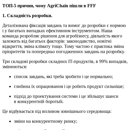
ТОП-5 причин, чому AgriChain пішли в FFF
1. Складність розробки.
Деталізована фіксація завдань та вимог до розробки є нормою
і у багатьох випадках ефективним інструментом. Наша
команда розробляє рішення для агробізнесу, діяльність якого
залежить від багатьох факторів: законодавство, новітні
відкриття, зміна клімату тощо. Тому частою є практика зміна
пріоритетів та попередньо погодженних завдань на розробку.
Три складові розробки складних IT-продуктів, в 99% випадків,
змінюються:
список завдань, які треба зробити і це нормально;
глибина їх опрацювання і це робить продукт сильніше;
підхід до проектування системи і це збільшує шанси
в конкурентній боротьбі.
Це відбувається під впливом зовнішнього середовища:
зміни на конкурентному ринку;