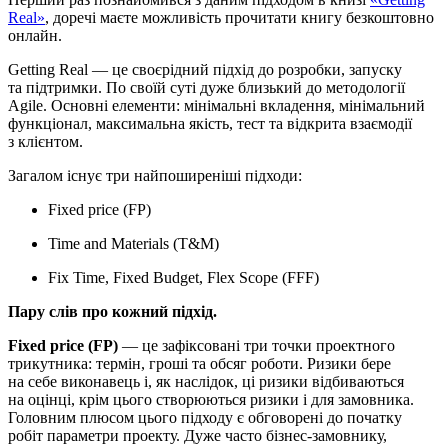
Real»
, доречі маєте можливість прочитати книгу безкоштовно
онлайн.
Getting Real — це своєрідний підхід до розробки, запуску
та підтримки. По своїй суті дуже близький до методології
Agile. Основні елементи: мінімальні вкладення, мінімальний
функціонал, максимальна якість, тест та відкрита взаємодії
з клієнтом.
Загалом існує три найпоширеніші підходи:
Fixed price (FP)
Time and Materials (T&M)
Fix Time, Fixed Budget, Flex Scope (FFF)
Пару слів про кожний підхід.
Fixed price (FP)
— це зафіксовані три точки проектного
трикутника: термін, гроші та обсяг роботи. Ризики бере
на себе виконавець і, як наслідок, ці ризики відбиваються
на оцінці, крім цього створюються ризики і для замовника.
Головним плюсом цього підходу є обговорені до початку
робіт параметри проекту. Дуже часто бізнес-замовнику,