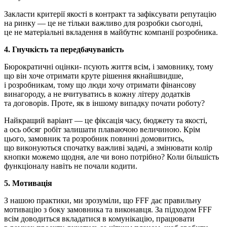
Закласти критерії якості в контракт та зафіксувати репутацію
на ринку — це не тільки важливо для розробки сьогодні,
це не матеріальні вкладення в майбутнє компанії розробника.
4. Гнучкість та передбачуваність
Бюрократичні оцінки- псують життя всім, і замовнику, тому
що він хоче отримати круте рішення якнайшвидше,
і розробникам, тому що люди хочу отримати фінансову
винагороду, а не вчитуватись в кожну літеру додатків
та договорів. Проте, як в іншому випадку почати роботу?
Найкращий варіант — це фіксація часу, бюджету та якості,
а ось обсяг робіт залишати плаваючою величиною. Крім
цього, замовник та розробник повинні домовитись,
що виконуються спочатку важливі задачі, а змінювати колір
кнопки можемо щодня, але чи воно потрібно? Коли більшість
функціоналу навіть не почали кодити.
5. Мотивація
З нашою практики, ми зрозуміли, що FFF дає правильну
мотивацію з боку замовника та виконавця. За підходом FFF
всім доводиться вкладатися в комунікацію, працювати