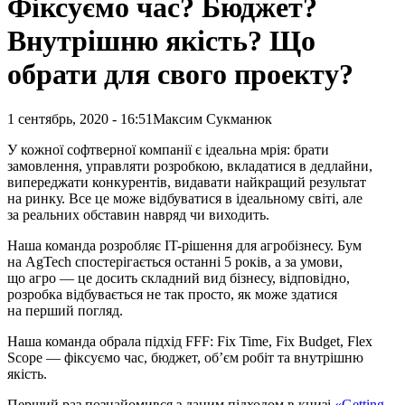
Фіксуємо час? Бюджет?
Внутрішню якість? Що
обрати для свого проекту?
1 сентябрь, 2020 - 16:51
Максим Сукманюк
У кожної софтверної компанії є ідеальна мрія: брати
замовлення, управляти розробкою, вкладатися в дедлайни,
випереджати конкурентів, видавати найкращий результат
на ринку. Все це може відбуватися в ідеальному світі, але
за реальних обставин навряд чи виходить.
Наша команда розробляє IT-рішення для агробізнесу. Бум
на AgTech спостерігається останні 5 років, а за умови,
що агро — це досить складний вид бізнесу, відповідно,
розробка відбувається не так просто, як може здатися
на перший погляд.
Наша команда обрала підхід FFF: Fix Time, Fix Budget, Flex
Scope — фіксуємо час, бюджет, об’єм робіт та внутрішню
якість.
Перший раз познайомився з даним підходом в книзі
«Getting