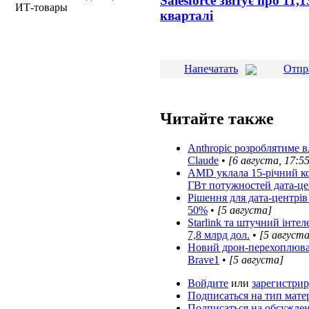
Salesforce звітує про 11
ИТ-товары
кварталі
Напечатать
Отпр
Читайте также
Anthropic розроблятиме 
Claude
•
[6 августа, 17:5
AMD уклала 15-річний конт
ГВт потужностей дата-ц
Рішення для дата-центрі
50%
•
[5 августа]
Starlink та штучний інте
7,8 млрд дол.
•
[5 августа
Новий дрон-перехоплювач
Brave1
•
[5 августа]
Войдите
или
зарегистрир
Подписаться на тип мате
Подписаться на обсужде