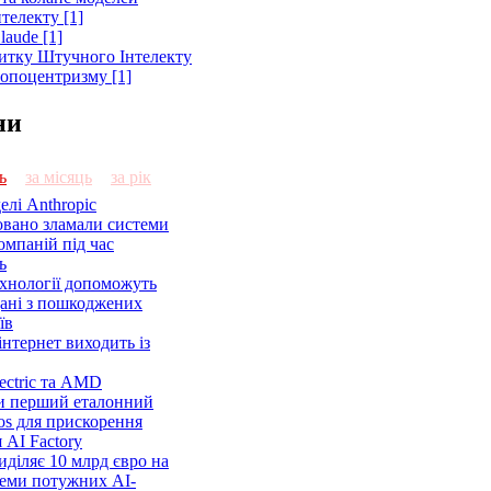
телекту [1]
laude [1]
витку Штучного Інтелекту
ропоцентризму [1]
ни
ь
за місяць
за рік
елі Anthropic
овано зламали системи
омпаній під час
ь
ехнології допоможуть
дані з пошкоджених
їв
нтернет виходить із
lectric та AMD
и перший еталонний
os для прискорення
 AI Factory
діляє 10 млрд євро на
семи потужних AI-