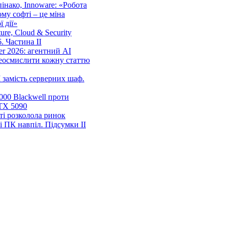
нако, Innoware: «Робота
ому софті – це міна
 дії»
cture, Cloud & Security
. Частина ІІ
r 2026: агентний AI
еосмислити кожну статтю
 замість серверних шаф.
00 Blackwell проти
TX 5090
ті розколола ринок
і ПК навпіл. Підсумки ІІ