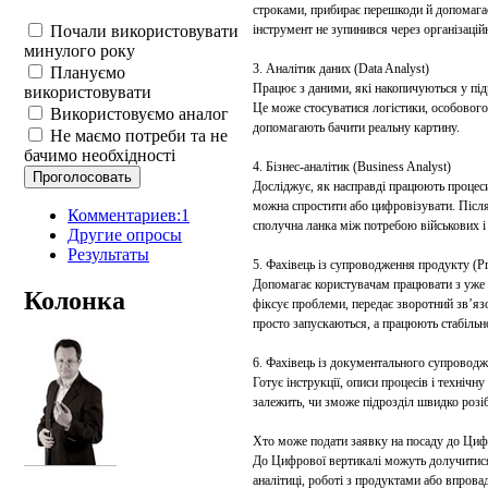
строками, прибирає перешкоди й допомага
Почали використовувати
інструмент не зупинився через організацій
минулого року
3. Аналітик даних (Data Analyst)
Плануємо
Працює з даними, які накопичуються у підр
використовувати
Це може стосуватися логістики, особового 
Використовуємо аналог
допомагають бачити реальну картину.
Не маємо потреби та не
бачимо необхідності
4. Бізнес-аналітик (Business Analyst)
Досліджує, як насправді працюють процеси
можна спростити або цифровізувати. Післ
Комментариев:1
сполучна ланка між потребою військових і
Другие опросы
Результаты
5. Фахівець із супроводження продукту (P
Допомагає користувачам працювати з уже 
Колонка
фіксує проблеми, передає зворотний зв’я
просто запускаються, а працюють стабільн
6. Фахівець із документального супроводже
Готує інструкції, описи процесів і техніч
залежить, чи зможе підрозділ швидко розі
Хто може подати заявку на посаду до Циф
До Цифрової вертикалі можуть долучитися в
аналітиці, роботі з продуктами або впрова