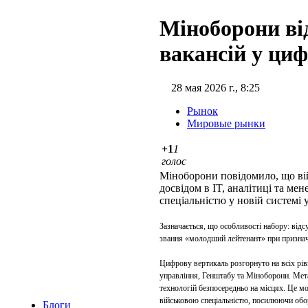
Міноборони ві
вакансій у циф
28 мая 2026 г., 8:25
Рынок
Мировые рынки
+1
1
голос
Міноборони повідомило, що вій
досвідом в IT, аналітиці та ме
спеціальністю у новій системі
Зазначається, що особливості набору: від
звання «молодший лейтенант» при призначен
Цифрову вертикаль розгорнуто на всіх рівн
управління, Генштабу та Міноборони. Мета
технологій безпосередньо на місцях. Це м
військовою спеціальністю, посилюючи оборо
Блоги