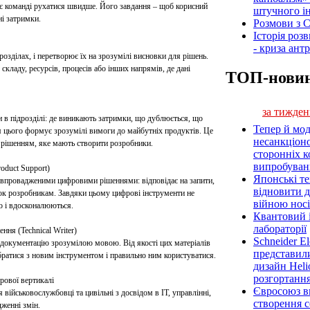
є команді рухатися швидше. Його завдання – щоб корисний
штучного ін
ні затримки.
Розмови з C
Історія роз
- криза ант
озділах, і перетворює їх на зрозумілі висновки для рішень.
складу, ресурсів, процесів або інших напрямів, де дані
ТОП-нови
за тижден
 в підрозділі: де виникають затримки, що дублюється, що
Тепер й мод
я цього формує зрозумілі вимоги до майбутніх продуктів. Це
несанкціон
 рішенням, яке мають створити розробники.
сторонніх к
випробуван
roduct Support)
Японські т
впровадженими цифровими рішеннями: відповідає на запити,
відновити 
зок розробникам. Завдяки цьому цифрові інструменти не
війною носі
о і вдосконалюються.
Квантовий і
лабораторії
ння (Technical Writer)
Schneider E
ну документацію зрозумілою мовою. Від якості цих матеріалів
представил
братися з новим інструментом і правильно ним користуватися.
дизайн Heli
розгортання
рової вертикалі
Євросоюз ви
ійськовослужбовці та цивільні з досвідом в IT, управлінні,
створення 
дженні змін.