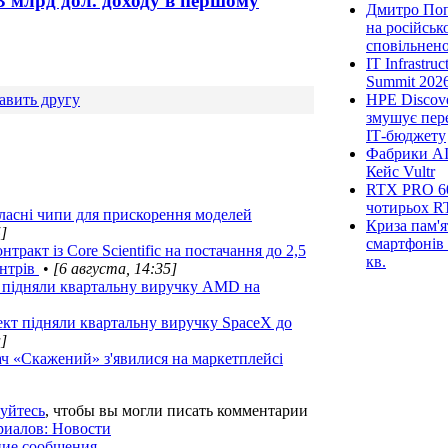
,13 млрд дол. доходу в першому
Дмитро Попі
на російськ
сповільненої
IT Infrastru
Summit 2026
авить другу
HPE Discove
змушує пер
ІТ-бюджету
Фабрики AI
Кейс Vultr
RTX PRO 60
чотирьох R
власні чипи для прискорення моделей
Криза пам'я
5]
смартфонів 
ракт із Core Scientific на постачання до 2,5
кв.
ентрів
•
[6 августа, 14:35]
в підняли квартальну виручку AMD на
лект підняли квартальну виручку SpaceX до
]
 «Скажений» з'явилися на маркетплейсі
уйтесь
, чтобы вы могли писать комментарии
риалов: Новости
ние сообщения