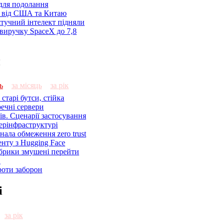
 для подолання
я від США та Китаю
 штучний інтелект підняли
виручку SpaceX до 7,8
и
ь
за місяць
за рік
старі бутси, стійка
речні сервери
ів. Сценарії застосування
ерінфраструктурі
знала обмеження zero trust
енту з Hugging Face
брики змушені перейти
C
роти заборон
і
за рік