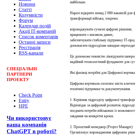
найбільше.
Новини
Статті
Наразі відкрито понад 2 000 вакансій для 
Колумністи
трансформації війська, зокрема:
Форум
Календар подій
впроваджувати сучасні цифрові рішення;
Акції ІТ-компаній
працювати з масивом даних;
Список коментарів
забезпечувати стабільну підтримку ІТ-прод
Останні записи
допомагати підрозділам швидше переходит
Реєстрація
RSS-канали
Це допоможе повністю ліквідувати паперо
надійний технологічний фундамент для суча
СПЕЦ
І
АЛЬНІ
Які фахівці потрібні для Цифрової вертик
ПАРТНЕРИ
ПРОЕКТУ
Цифрова вертикаль охоплює шість ключов
технічної підтримки та документування.
Check Point
1. Керівник підрозділу цифрової трансформа
Entry
Відповідає за цифровий розвиток підрозді
HPE
поєднати потреби військових із можливост
завдання на конкретні кроки.
Чи використовує
ваша компанія
2. Проєктний менеджер (Project Manager)
ChatGPT в роботі?
Організовує впровадження цифрових рішень