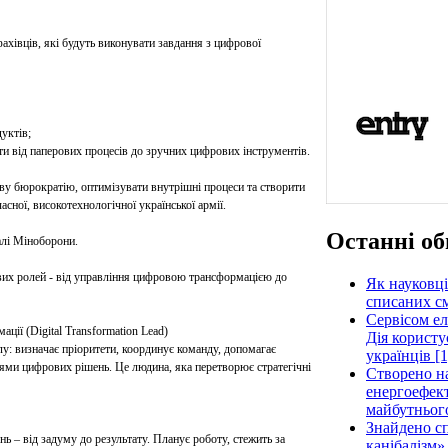
фахівців, які будуть виконувати завдання з цифрової
уктів;
и від паперових процесів до зручних цифрових інструментів.
ву бюрократію, оптимізувати внутрішні процеси та створити
сної, високотехнологічної української армії.
Останні об
алі Міноборони.
их ролей - від управління цифровою трансформацією до
Як науковці
списаних см
Сервісом е
ції (Digital Transformation Lead)
Дія користу
лу: визначає пріоритети, координує команду, допомагає
українців [1
ями цифрових рішень. Це людина, яка перетворює стратегічні
Створено н
енергоефект
майбутнього
Знайдено сп
 – від задуму до результату. Планує роботу, стежить за
канібалізм»