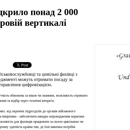
дкрило понад 2 000
ровій вертикалі
ськовослужбовці та цивільні фахівці з
неджменті можуть отримати посаду за
 управління цифровізацією.
сутність обмежень за віком чи званням, можливість отримати
ні та відбір через технічні інтерв'ю.
ях: від окремих підрозділів до органів військового
 ініціативи - забезпечити швидке впровадження корисних
ожливість для фахівців працювати за своєю цивільною чи
нну здатність країни там, де їхні навички потрібні