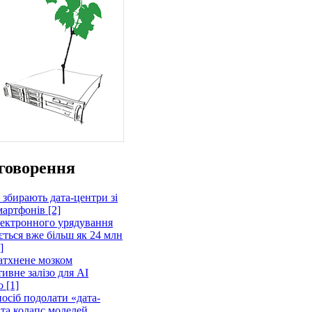
говорення
 збирають дата-центри зі
артфонів [2]
лектронного урядування
ється вже більш як 24 млн
]
атхнене мозком
ивне залізо для AI
 [1]
осіб подолати «дата-
 та колапс моделей