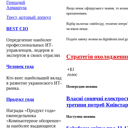
Геннадий
Армашула
Якщо немає офіцерського звання, то можн
призначенням.
Трест, который лопнул
Відбір включає співбесіду, технічне інте
BEST CIO
чи віком немає.
Подати заявку можна на digitalteam.mod.go
Определение наиболее
профессиональных ИТ-
управленцев, лидеров и
экспертов в своих отраслях
Стратегія охолодженн
Человек года
+1
1
голос
Кто внес наибольший вклад
в развитие украинского ИТ-
Попередня новина
рынка.
Власні сонячні електрос
Продукт года
третини потреб Київста
Награды «Продукт года»
еженедельника
Наступна новина
«Компьютерное обозрение»
за наиболее выдающиеся