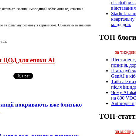
гігафабрик
відставанн
а отримати звання «молодший лейтенант» одночасно з
Starlink та
квартальну 
млрд дол.
рв’ю та фінальну розмову з керівником. Обмежень за званням
ТОП-блог
v.ua.
за тижден
я ЦОД для епохи AI
Шестипенс, 
позиція, до
П'ять рубеж
GenAI в кіб
Tailscale ви
після інцид
Чому AI-фа
на 800 VD
Anthropic п
танції покривають вже близько
р
ТОП-статт
за місяць