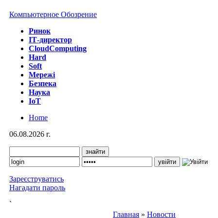
Компьютерное Обозрение
Ринок
IТ-директор
CloudComputing
Hard
Soft
Мережі
Безпека
Наука
IoT
Home
06.08.2026 г.
Зареєструватись
Нагадати пароль
`
Главная
»
Новости