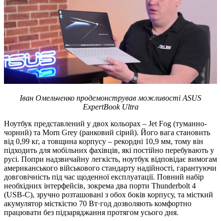
Іван Омельченко продемонстрував можливості ASUS
ExpertBook Ultra
Ноутбук представлений у двох кольорах – Jet Fog (туманно-
чорний) та Morn Grey (ранковий сірий). Його вага становить
від 0,99 кг, а товщина корпусу – рекордні 10,9 мм, тому він
підходить для мобільних фахівців, які постійно перебувають у
русі. Попри надзвичайну легкість, ноутбук відповідає вимогам
американського військового стандарту надійності, гарантуючи
довговічність під час щоденної експлуатації. Повний набір
необхідних інтерфейсів, зокрема два порти Thunderbolt 4
(USB-C), зручно розташовані з обох боків корпусу, та місткий
акумулятор місткістю 70 Вт·год дозволяють комфортно
працювати без підзаряджання протягом усього дня.