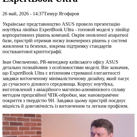
26 май, 2026 - 14:37
Тимур Ягофаров
Українське представництво ASUS провело презентацію
ноутбука лінійки ExpertBook Ultra - топовой моделі у лінійці
корпоративних рішень компанії. Окрім оновленої апаратної
бази, пристрій отримав низку інженерних рішень у системі
живлення та безпеки, зокрема підтримку стандартів
постквантової криптографії.
Іван Омельченко, PR-менеджер київського офісу ASUS
детально познайомив з особливостями моделі. Він зазначив,
що ExpertBook Ultra є втіленням стриманої елегантності
завдяки витонченому мінімалістичному дизайну, який пасує
до сучасного ділового середовища. Корпус ноутбука,
виготовлений з авіаційного магнієво-алюмінієвого сплаву
методом прецизійної ЧПК-обробки, має нанокерамічне
покриття з твердістю 9H. Завдяки цьому пристрій поєднує
міцність й довговічність із витонченим та легким профілем.