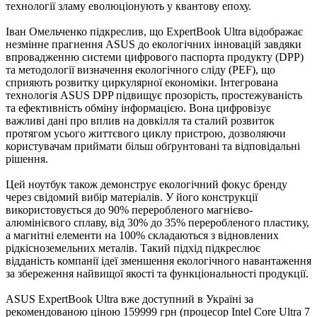
технології зламу еволюціонують у квантову епоху.
Іван Омельченко підкреслив, що ExpertBook Ultra відображає
незмінне прагнення ASUS до екологічних інновацій завдяки
впровадженню системи цифрового паспорта продукту (DPP)
та методології визначення екологічного сліду (PEF), що
сприяють розвитку циркулярної економіки. Інтегрована
технологія ASUS DPP підвищує прозорість, простежуваність
та ефективність обміну інформацією. Вона цифровізує
важливі дані про вплив на довкілля та сталий розвиток
протягом усього життєвого циклу пристрою, дозволяючи
користувачам приймати більш обґрунтовані та відповідальні
рішення.
Цей ноутбук також демонструє екологічний фокус бренду
через свідомий вибір матеріалів. У його конструкції
використовується до 90% переробленого магнієво-
алюмінієвого сплаву, від 30% до 35% переробленого пластику,
а магнітні елементи на 100% складаються з відновлених
рідкісноземельних металів. Такий підхід підкреслює
відданість компанії ідеї зменшення екологічного навантаження
за збереження найвищої якості та функціональності продукції.
ASUS ExpertBook Ultra вже доступний в Україні за
рекомендованою ціною 159999 грн (процесор Intel Core Ultra 7