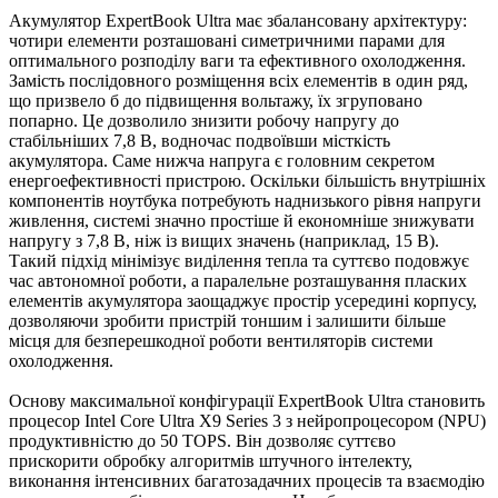
Акумулятор ExpertBook Ultra має збалансовану архітектуру:
чотири елементи розташовані симетричними парами для
оптимального розподілу ваги та ефективного охолодження.
Замість послідовного розміщення всіх елементів в один ряд,
що призвело б до підвищення вольтажу, їх згруповано
попарно. Це дозволило знизити робочу напругу до
стабільніших 7,8 В, водночас подвоївши місткість
акумулятора. Саме нижча напруга є головним секретом
енергоефективності пристрою. Оскільки більшість внутрішніх
компонентів ноутбука потребують наднизького рівня напруги
живлення, системі значно простіше й економніше знижувати
напругу з 7,8 В, ніж із вищих значень (наприклад, 15 В).
Такий підхід мінімізує виділення тепла та суттєво подовжує
час автономної роботи, а паралельне розташування пласких
елементів акумулятора заощаджує простір усередині корпусу,
дозволяючи зробити пристрій тоншим і залишити більше
місця для безперешкодної роботи вентиляторів системи
охолодження.
Основу максимальної конфігурації ExpertBook Ultra становить
процесор Intel Core Ultra X9 Series 3 з нейропроцесором (NPU)
продуктивністю до 50 TOPS. Він дозволяє суттєво
прискорити обробку алгоритмів штучного інтелекту,
виконання інтенсивних багатозадачних процесів та взаємодію