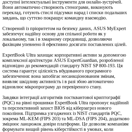
доступні інтелектуальні інструменти для онлайн-зустрічей.
Вони автоматично створюють стенограми, виконують
переклад, готують стислі підсумки нарад і списки подальших
завдань, що суттєво покращує командну взаємодію.
Створений із пріоритетом на безпеку даних, ASUS MyExpert
забезпечує надійну основу для спільної роботи як у
локальному, так і в хмарному середовищі, дозволяючи
фахівцям упевнено й ефективно досягати поставлених цілей.
ExpertBook Ultra захищає корпоративні активи за допомогою
комплексної архітектури ASUS ExpertGuardian, розробленої
відповідно до рекомендацій стандарту NIST SP 800-193. Ця
система гарантує цілісність вбудованого програмного
забезпечення: вона запобігає несанкціонованим змінам,
виявляє шкідливу активність і в разі збою автоматично
відновлює мікропрограму до перевіреного стану.
Завдяки інтеграції алгоритмів постквантової криптографії
(PQC) на рівні прошивки ExpertBook Ultra пропонує надійний
та перспективний захист BIOS від кіберзагроз нового
покоління. Підтримка узгоджених із NIST стандартів PQC,
зокрема ML-KEM (FIPS 203) та ML-DSA (FIPS 204), додатково
зміцнює ланцюжок довіри платформи. Це дозволяє компаніям
формувати вищий рівень кіберстійкості в умовах, коли