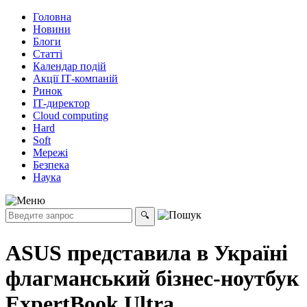
Головна
Новини
Блоги
Статті
Календар подій
Акції ІТ-компаній
Ринок
ІТ-директор
Cloud computing
Hard
Soft
Мережі
Безпека
Наука
ASUS представила в Україні
флагманський бізнес-ноутбук
ExpertBook Ultra