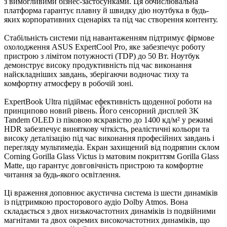
з вимогливими бізнес-застосунками. Ця обчислювальна
платформа гарантує плавну й швидку дію ноутбука в будь-
яких корпоративних сценаріях та під час створення контенту.
Стабільність системи під навантаженням підтримує фірмове
охолодження ASUS ExpertCool Pro, яке забезпечує роботу
пристрою з лімітом потужності (TDP) до 50 Вт. Ноутбук
демонструє високу продуктивність під час виконання
найскладніших завдань, зберігаючи водночас тиху та
комфортну атмосферу в робочій зоні.
ExpertBook Ultra підіймає ефективність щоденної роботи на
принципово новий рівень. Його сенсорний дисплей 3K
Tandem OLED із піковою яскравістю до 1400 кд/м² у режимі
HDR забезпечує виняткову чіткість, реалістичні кольори та
високу деталізацію під час виконання професійних завдань і
перегляду мультимедіа. Екран захищений від подряпин склом
Corning Gorilla Glass Victus із матовим покриттям Gorilla Glass
Matte, що гарантує довговічність пристрою та комфортне
читання за будь-якого освітлення.
Ці враження доповнює акустична система із шести динаміків
із підтримкою просторового аудіо Dolby Atmos. Вона
складається з двох низькочастотних динаміків із подвійними
магнітами та двох окремих високочастотних динаміків, що