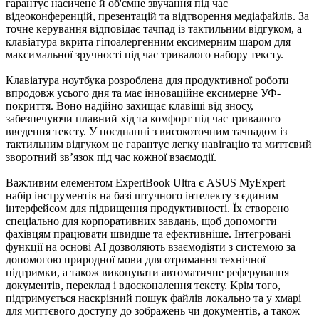
гарантує насичене й об'ємне звучання під час
відеоконференцій, презентацій та відтворення медіафайлів. За
точне керування відповідає тачпад із тактильним відгуком, а
клавіатура вкрита гіпоалергенним ексимерним шаром для
максимальної зручності під час тривалого набору тексту.
Клавіатура ноутбука розроблена для продуктивної роботи
впродовж усього дня та має інноваційне ексимерне УФ-
покриття. Воно надійно захищає клавіші від зносу,
забезпечуючи плавний хід та комфорт під час тривалого
введення тексту. У поєднанні з високоточним тачпадом із
тактильним відгуком це гарантує легку навігацію та миттєвий
зворотний зв’язок під час кожної взаємодії.
Важливим елементом ExpertBook Ultra є ASUS MyExpert –
набір інструментів на базі штучного інтелекту з єдиним
інтерфейсом для підвищення продуктивності. Їх створено
спеціально для корпоративних завдань, щоб допомогти
фахівцям працювати швидше та ефективніше. Інтегровані
функції на основі AI дозволяють взаємодіяти з системою за
допомогою природної мови для отримання технічної
підтримки, а також виконувати автоматичне реферування
документів, переклад і вдосконалення тексту. Крім того,
підтримується наскрізний пошук файлів локально та у хмарі
для миттєвого доступу до зображень чи документів, а також