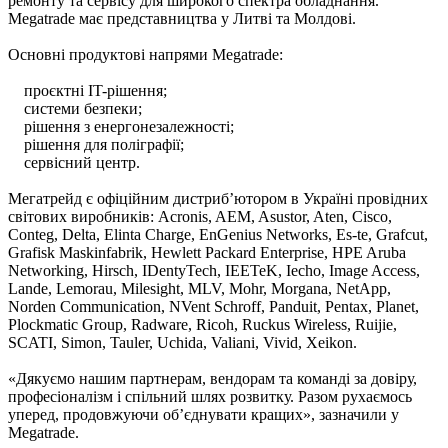
ремонту та сервісу для широкого спектра обладнання.
Megatrade має представництва у Литві та Молдові.
Основні продуктові напрями Megatrade:
проєктні IT-рішення;
системи безпеки;
рішення з енергонезалежності;
рішення для поліграфії;
сервісний центр.
Мегатрейд є офіційним дистриб’ютором в Україні провідних
світових виробників: Acronis, AEM, Asustor, Aten, Cisco,
Conteg, Delta, Elinta Charge, EnGenius Networks, Es-te, Grafcut,
Grafisk Maskinfabrik, Hewlett Packard Enterprise, HPE Aruba
Networking, Hirsch, IDentyTech, IEETeK, Iecho, Image Access,
Lande, Lemorau, Milesight, MLV, Mohr, Morgana, NetApp,
Norden Communication, NVent Schroff, Panduit, Pentax, Planet,
Plockmatic Group, Radware, Ricoh, Ruckus Wireless, Ruijie,
SCATI, Simon, Tauler, Uchida, Valiani, Vivid, Xeikon.
«Дякуємо нашим партнерам, вендорам та команді за довіру,
професіоналізм і спільний шлях розвитку. Разом рухаємось
уперед, продовжуючи об’єднувати кращих», зазначили у
Megatrade.