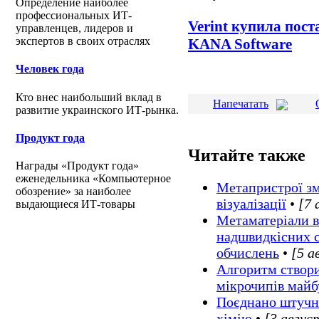
Определение наиболее
профессиональных ИТ-
Verint купила пос
управленцев, лидеров и
экспертов в своих отраслях
KANA Software
Человек года
Кто внес наибольший вклад в
Напечатать
развитие украинского ИТ-рынка.
Продукт года
Читайте также
Награды «Продукт года»
еженедельника «Компьютерное
Метапристрої зм
обозрение» за наиболее
візуалізації
•
[7 
выдающиеся ИТ-товары
Метаматеріали в
надшвидкісних 
обчислень
•
[5 а
Алгоритм створ
мікрочипів майб
Поєднано штучни
хімію
•
[3 авгус