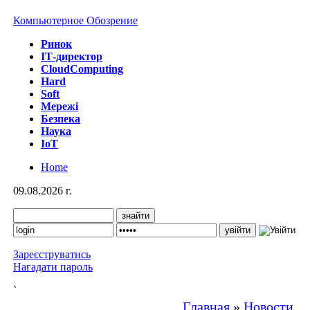
Компьютерное Обозрение
Ринок
IТ-директор
CloudComputing
Hard
Soft
Мережі
Безпека
Наука
IoT
Home
09.08.2026 г.
Зареєструватись
Нагадати пароль
`
Главная
»
Новости