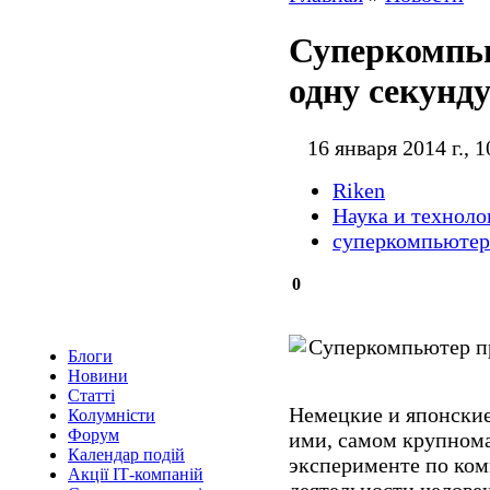
Суперкомпь
одну секунд
16 января 2014 г., 1
Riken
Наука и техноло
суперкомпьюте
0
Блоги
Новини
Статті
Немецкие и японски
Колумністи
Форум
ими, самом крупнома
Календар подій
эксперименте по ко
Акції ІТ-компаній
деятельности человеч