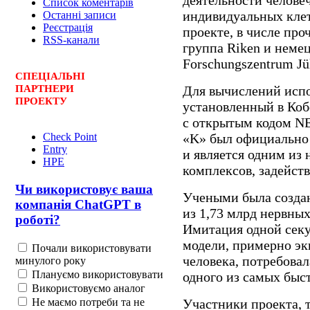
Список коментарів
индивидуальных клет
Останні записи
Реєстрація
проекте, в числе про
RSS-канали
группа Riken и неме
Forschungszentrum Jül
СПЕЦ
І
АЛЬНІ
Для вычислений испо
ПАРТНЕРИ
ПРОЕКТУ
установленный в Коб
с открытым кодом NES
«K» был официально в
Check Point
Entry
и является одним из
HPE
комплексов, задейст
Чи використовує ваша
Учеными была создан
компанія ChatGPT в
из 1,73 млрд нервных
роботі?
Имитация одной секу
модели, примерно эк
Почали використовувати
человека, потребова
минулого року
Плануємо використовувати
одного из самых бы
Використовуємо аналог
Не маємо потреби та не
Участники проекта, 