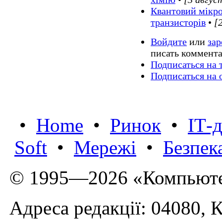
Квантовий мікро
транзисторів
•
[
Войдите
или
зар
писать коммент
Подписаться на 
Подписаться на
•
Home
•
Ринок
•
IТ-
Soft
•
Мережі
•
Безпек
© 1995—2026 «Компьюте
Адреса редакції: 04080, К