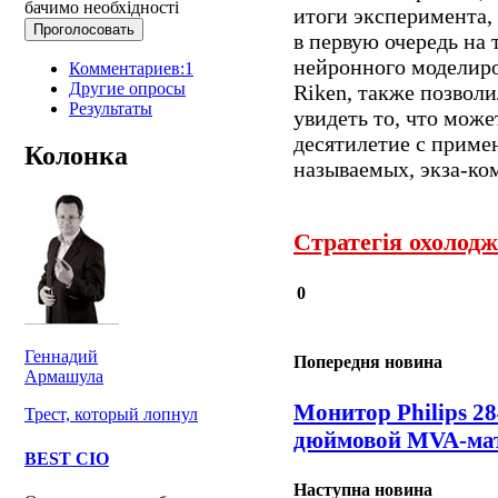
бачимо необхідності
итоги эксперимента, 
в первую очередь на
нейронного моделиро
Комментариев:1
Другие опросы
Riken, также позвол
Результаты
увидеть то, что мож
десятилетие с приме
Колонка
называемых, экза-ко
Стратегія охолод
0
Геннадий
Попередня новина
Армашула
Монитор Philips 
Трест, который лопнул
дюймовой MVA-ма
BEST CIO
Наступна новина