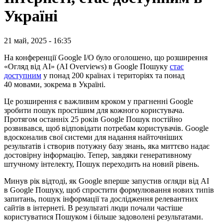
Україні
21 май, 2025 - 16:35
На конференції Google I/O було оголошено, що розширення
«Огляд від AI» (AI Overviews) в Google Пошуку
стає
доступним
у понад 200 країнах і територіях та понад
40 мовами, зокрема в Україні.
Це розширення є важливим кроком у прагненні Google
зробити пошук простішим для кожного користувача.
Протягом останніх 25 років Google Пошук постійно
розвивався, щоб відповідати потребам користувачів. Google
вдосконалив свої системи для надання найточніших
результатів і створив потужну базу знань, яка миттєво надає
достовірну інформацію. Тепер, завдяки генеративному
штучному інтелекту, Пошук переходить на новий рівень.
Минув рік відтоді, як Google вперше запустив огляди від AI
в Google Пошуку, щоб спростити формулювання нових типів
запитань, пошук інформації та дослідження релевантних
сайтів в інтернеті. В результаті люди почали частіше
користуватися Пошуком і більше задоволені результатами.