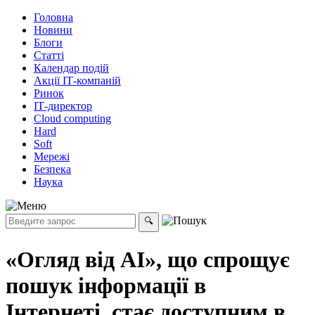
Головна
Новини
Блоги
Статті
Календар подій
Акції ІТ-компаній
Ринок
ІТ-директор
Cloud computing
Hard
Soft
Мережі
Безпека
Наука
«Огляд від AI», що спрощує
пошук інформації в
Інтернеті, стає доступним в