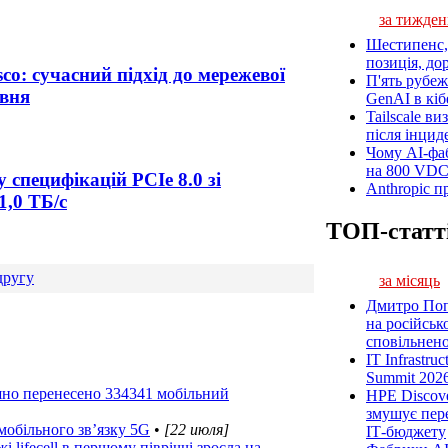
за тижден
Шестипенс, 
позиція, до
sco: сучасний підхід до мережевої
П'ять рубеж
авня
GenAI в кіб
Tailscale ви
після інцид
Чому AI-фа
на 800 VD
специфікацій PCIe 8.0 зі
Anthropic п
1,0 ТБ/с
ТОП-статт
другу
за місяць
Дмитро Попі
на російськ
сповільненої
IT Infrastru
Summit 2026
ішно перенесено 334341 мобільний
HPE Discove
змушує пер
мобільного зв’язку 5G
•
[22 июля]
ІТ-бюджету
 lifecell в першому півріччі зросла на