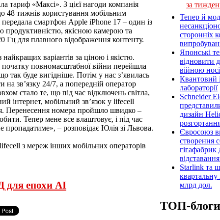
а тариф «Максі». З цієї нагоди компанія
за тижден
 до 48 тижнів користування мобільним
Тепер й мод
ж передала смартфон Apple iPhone 17 – один із
несанкціон
ою продуктивністю, якісною камерою та
сторонніх к
20 Гц для плавного відображення контенту.
випробуван
Японські т
із найкращих варіантів за ціною і якістю.
відновити 
на початку повномасштабної війни перейшла
війною носі
 що так буде вигідніше. Потім у нас з’явилась
Квантовий і
и на зв’язку 24/7, а попередній оператор
лабораторії
хом стало те, що під час відключень світла,
Schneider E
й інтернет, мобільний зв’язок у lifecell
представил
я. Перенесення номера пройшло швидко –
дизайн Heli
обити. Тепер мене все влаштовує, і під час
розгортання
не пропадатиме», – розповідає Юлія зі Львова.
Євросоюз ви
створення 
ifecell з мереж інших мобільних операторів
гігафабрик
відставанн
Starlink та
квартальну 
 для епохи AI
млрд дол.
ТОП-блог