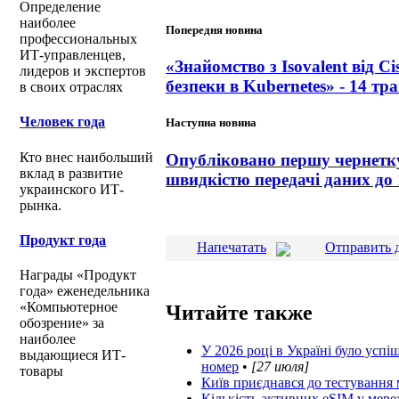
Определение
наиболее
Попередня новина
профессиональных
ИТ-управленцев,
«Знайомство з Isovalent від Ci
лидеров и экспертов
безпеки в Kubernetes» - 14 тр
в своих отраслях
Человек года
Наступна новина
Кто внес наибольший
Опубліковано першу чернетку 
вклад в развитие
швидкістю передачі даних до 
украинского ИТ-
рынка.
Продукт года
Напечатать
Отправить 
Награды «Продукт
года» еженедельника
«Компьютерное
Читайте также
обозрение» за
наиболее
У 2026 році в Україні було усп
выдающиеся ИТ-
номер
•
[27 июля]
товары
Київ приєднався до тестування 
Кількість активних eSIM у мережі