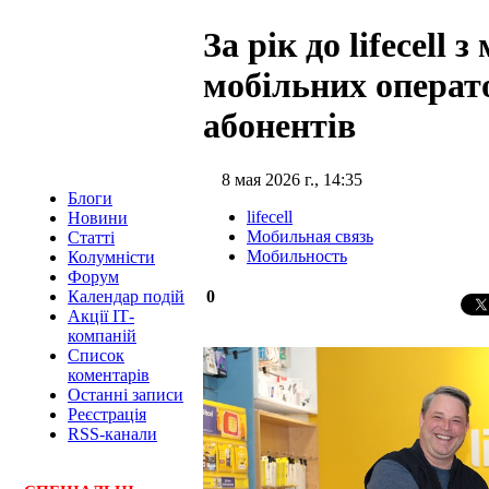
За рік до lifecell 
мобільних операт
абонентів
8 мая 2026 г., 14:35
Блоги
lifecell
Новини
Мобильная связь
Статті
Мобильность
Колумністи
Форум
0
Календар подій
Акції ІТ-
компаній
Список
коментарів
Останні записи
Реєстрація
RSS-канали