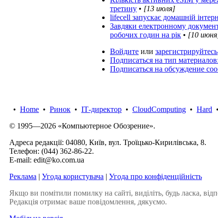
третину
•
[13 июля]
lifecell запускає домашній інтер
Завдяки електронному документоо
робочих годин на рік
•
[10 июня
Войдите
или
зарегистрируйтесь
Подписаться на тип материалов
Подписаться на обсуждение со
•
Home
•
Ринок
•
IТ-директор
•
CloudComputing
•
Hard
© 1995—2026 «Компьютерное Обозрение».
Адреса редакції: 04080, Київ, вул. Троїцько-Кирилівська, 8.
Телефон:
(044) 362-86-22
.
E-mail:
edit@ko.com.ua
Реклама
|
Угода користувача
|
Угода про конфіденційність
Якщо ви помітили помилку на сайті, виділіть, будь ласка, відп
Редакція отримає ваше повідомлення, дякуємо.