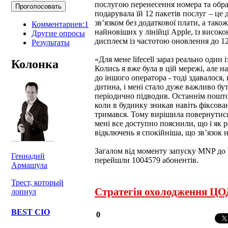
послугою перенесення номера та обрал
подарувала їй 12 пакетів послуг – це
зв’язком без додаткової плати, а тако
Комментариев:1
найновіших у лінійці Apple, із висок
Другие опросы
дисплеєм із частотою оновлення до 1
Результаты
«Для мене lifecell зараз реально один 
Колонка
Колись я вже була в цій мережі, але 
до іншого оператора - тоді здавалося,
дитина, і мені стало дуже важливо бут
періодично підводив. Останнім поштов
коли в будинку зникав навіть фіксовани
тримався. Тому вирішила повернутис
мені все доступно пояснили, що і як р
відключень я спокійніша, що зв’язок 
Загалом від моменту запуску MNP до l
Геннадий
перейшли 1004579 абонентів.
Армашула
Трест, который
Стратегія охолодження ЦОД
лопнул
BEST CIO
0