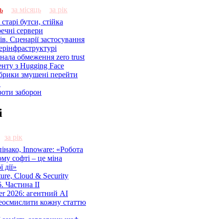
ь
за місяць
за рік
старі бутси, стійка
речні сервери
ів. Сценарії застосування
ерінфраструктурі
знала обмеження zero trust
енту з Hugging Face
брики змушені перейти
C
роти заборон
і
за рік
нако, Innoware: «Робота
ому софті – це міна
 дії»
cture, Cloud & Security
. Частина ІІ
r 2026: агентний AI
еосмислити кожну статтю