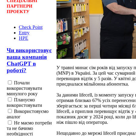
СПЕЦ
І
АЛЬНІ
ПАРТНЕРИ
ПРОЕКТУ
Check Point
Entry
HPE
Чи використовує
ваша компанія
ChatGPT в
У травні минає сім років від запуску
роботі?
(MNP) в Україні. За цей час сумарний 
перевищив відтік у 5 разів. У квітні
Почали
приєдналася мільйонна абонентка.
використовувати
минулого року
За даними lifecell, із моменту запуск
Плануємо
отримав близько 67% усіх перенесених
використовувати
зберігається: за перші чотири місяці 
lifecell, а приплив перевищує відтік 
Використовуємо
показник досяг у 2024 році, коли до li
аналог
ніж пішло від оператора.
Не маємо потреби
та не бачимо
Нещодавно до мережі lifecell приєдна
необхідності