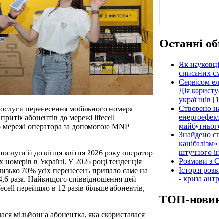
Останні об
Як науковці
списаних см
Сервісом е
Дія користу
українців [1
Створено н
 послуги перенесення мобільного номера
енергоефект
притік абонентів до мережі lifecell
майбутнього
 до мережі оператора за допомогою MNP
Знайдено сп
канібалізм»
штучного ін
у послуги й до кінця квітня 2026 року оператор
Розмови з C
 номерів в Україні. У 2026 році тенденція
Історія роз
близько 70% усіх перенесень припало саме на
- криза ант
у 4,6 раза. Найвищого співвідношення цей
fecell перейшло в 12 разів більше абонентів,
ТОП-нови
лася мільйонна абонентка, яка скористалася