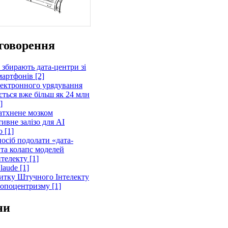
говорення
 збирають дата-центри зі
артфонів [2]
лектронного урядування
ється вже більш як 24 млн
]
атхнене мозком
ивне залізо для AI
 [1]
осіб подолати «дата-
 та колапс моделей
телекту [1]
laude [1]
витку Штучного Інтелекту
ропоцентризму [1]
ни