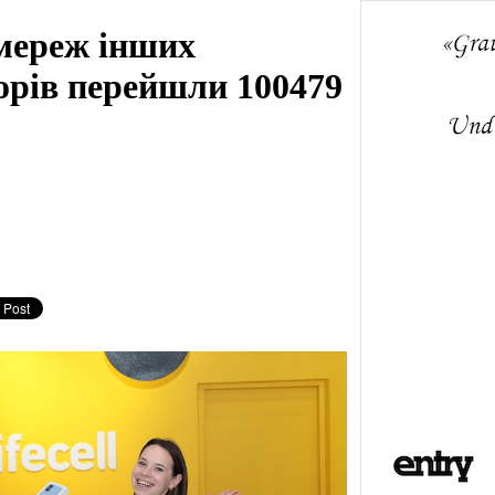
з мереж інших
орів перейшли 100479