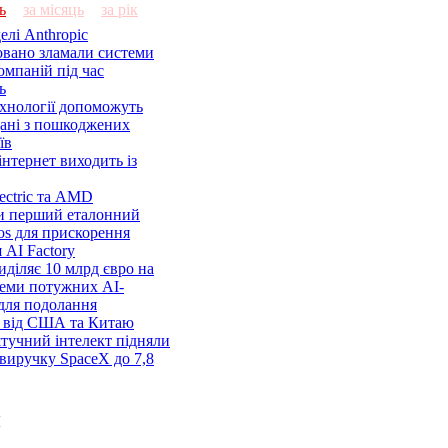
ь
за місяць
за рік
елі Anthropic
овано зламали системи
омпаній під час
ь
ехнології допоможуть
дані з пошкоджених
їв
нтернет виходить із
lectric та AMD
и перший еталонний
os для прискорення
 AI Factory
діляє 10 млрд євро на
семи потужних AI-
 для подолання
я від США та Китаю
 штучний інтелект підняли
виручку SpaceX до 7,8
и