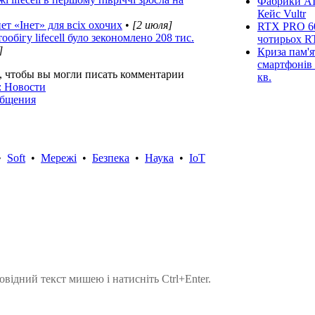
Фабрики AI
Кейс Vultr
нет «Інет» для всіх охочих
•
[2 июля]
RTX PRO 60
бігу lifecell було зекономлено 208 тис.
чотирьох R
]
Криза пам'я
смартфонів 
, чтобы вы могли писать комментарии
кв.
: Новости
общения
•
Soft
•
Мережі
•
Безпека
•
Наука
•
IoT
овідний текст мишею і натисніть Ctrl+Enter.