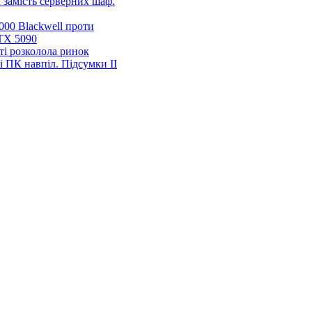
 замість серверних шаф.
00 Blackwell проти
TX 5090
ті розколола ринок
і ПК навпіл. Підсумки ІІ