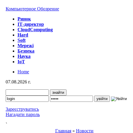
Компьютерное Обозрение
Ринок
IТ-директор
CloudComputing
Hard
Soft
Мережі
Безпека
Наука
IoT
Home
07.08.2026 г.
Зареєструватись
Нагадати пароль
`
Главная
»
Новости