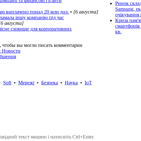
омпанії та фінансові гіганти
Ринок склад
Samsung, ек
ram виплачено понад 20 млн дол.
•
[6 августа]
очікування 
зламала іншу компанію під час
Криза пам'я
[6 августа]
смартфонів 
існе сховище для корпоративних
кв.
, чтобы вы могли писать комментарии
: Новости
общения
•
Soft
•
Мережі
•
Безпека
•
Наука
•
IoT
овідний текст мишею і натисніть Ctrl+Enter.