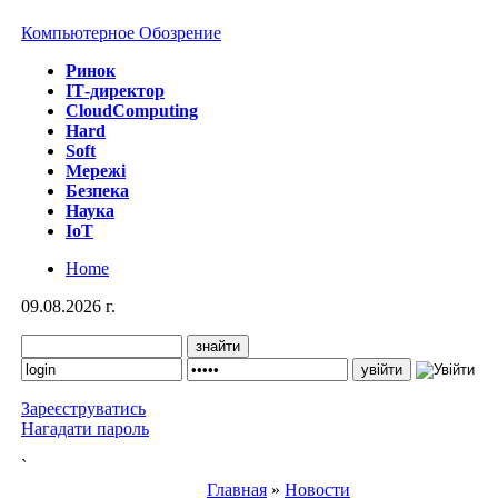
Компьютерное Обозрение
Ринок
IТ-директор
CloudComputing
Hard
Soft
Мережі
Безпека
Наука
IoT
Home
09.08.2026 г.
Зареєструватись
Нагадати пароль
`
Главная
»
Новости