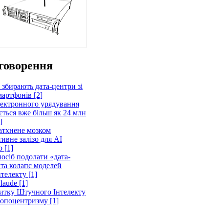
говорення
 збирають дата-центри зі
артфонів [2]
лектронного урядування
ється вже більш як 24 млн
]
атхнене мозком
ивне залізо для AI
 [1]
осіб подолати «дата-
 та колапс моделей
телекту [1]
laude [1]
витку Штучного Інтелекту
ропоцентризму [1]