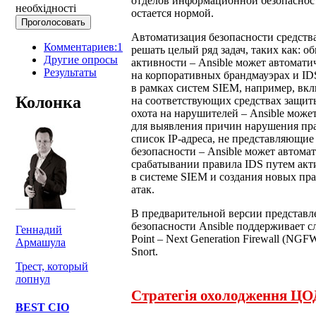
отделов информационной безопаснос
необхідності
остается нормой.
Автоматизация безопасности средств
Комментариев:1
решать целый ряд задач, таких как: 
Другие опросы
активности – Ansible может автомати
Результаты
на корпоративных брандмауэрах и ID
в рамках систем SIEM, например, вк
Колонка
на соответствующих средствах защит
охота на нарушителей – Ansible може
для выявления причин нарушения пра
список IP-адреса, не представляющие
безопасности – Ansible может автома
срабатывании правила IDS путем ак
в системе SIEM и создания новых пр
атак.
В предварительной версии представл
безопасности Ansible поддерживает 
Геннадий
Point – Next Generation Firewall (NGFW)
Армашула
Snort.
Трест, который
лопнул
Стратегія охолодження ЦОД
BEST CIO