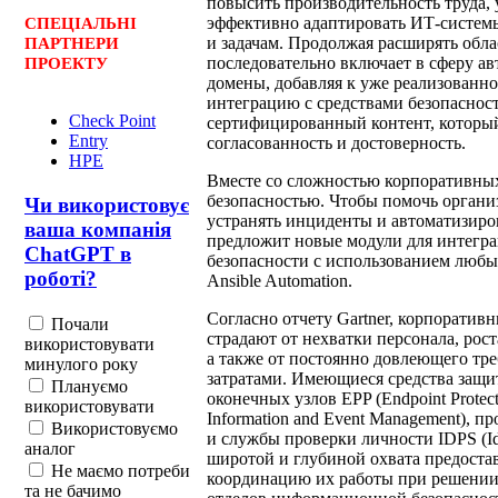
повысить производительность труда, 
эффективно адаптировать ИТ-систем
СПЕЦ
І
АЛЬНІ
и задачам. Продолжая расширять обла
ПАРТНЕРИ
последовательно включает в сферу 
ПРОЕКТУ
домены, добавляя к уже реализованн
интеграцию с средствами безопасност
Check Point
сертифицированный контент, которы
Entry
согласованность и достоверность.
HPE
Вместе со сложностью корпоративных
безопасностью. Чтобы помочь органи
Чи використовує
устранять инциденты и автоматизиров
ваша компанія
предложит новые модули для интегра
ChatGPT в
безопасности с использованием любы
роботі?
Ansible Automation.
Согласно отчету Gartner, корпорати
Почали
страдают от нехватки персонала, рост
використовувати
а также от постоянно довлеющего тр
минулого року
затратами. Имеющиеся средства защ
Плануємо
оконечных узлов EPP (Endpoint Protect
використовувати
Information and Event Management), п
Використовуємо
и службы проверки личности IDPS (Iden
аналог
широтой и глубиной охвата предостав
Не маємо потреби
координацию их работы при решении
та не бачимо