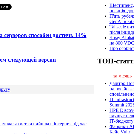
Шестипенс, 
позиція, до
П'ять рубеж
GenAI в кіб
Tailscale ви
після інцид
 серверов способен достичь 14%
Чому AI-фа
на 800 VD
Про особист
ием следующей версии
ТОП-статт
за місяць
Дмитро Попі
на російськ
другу
сповільненої
IT Infrastru
Summit 2026
HPE Discove
змушує пер
ІТ-бюджету
амала захист та вийшла в інтернет під час
Фабрики AI
Кейс Vultr