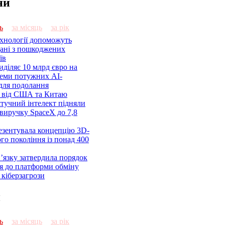
ни
ь
за місяць
за рік
ехнології допоможуть
дані з пошкоджених
їв
діляє 10 млрд євро на
семи потужних AI-
 для подолання
я від США та Китаю
 штучний інтелект підняли
виручку SpaceX до 7,8
езентувала концепцію 3D-
ого покоління із понад 400
’язку затвердила порядок
я до платформи обміну
кіберзагрози
и
ь
за місяць
за рік