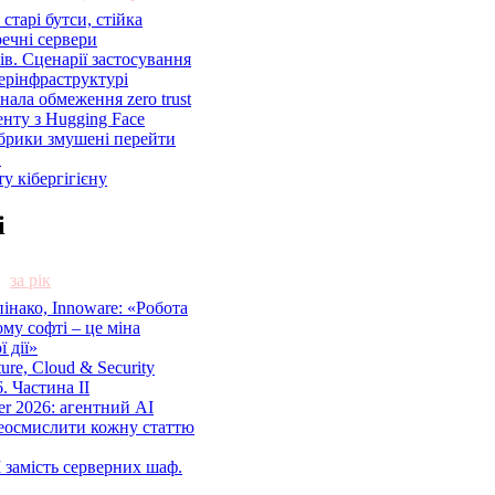
старі бутси, стійка
речні сервери
ів. Сценарії застосування
ерінфраструктурі
знала обмеження zero trust
енту з Hugging Face
брики змушені перейти
C
у кібергігієну
і
за рік
нако, Innoware: «Робота
ому софті – це міна
 дії»
cture, Cloud & Security
. Частина ІІ
r 2026: агентний AI
еосмислити кожну статтю
 замість серверних шаф.