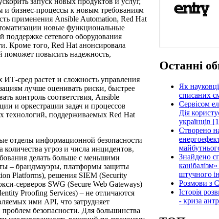
ускорить запуск новых продуктов и услуг,
ы и бизнес-процессы к новым требованиям
сть применения Ansible Automation, Red Hat
автоматизации новые функциональные
ой поддержке сетевого оборудования
и. Кроме того, Red Hat анонсировала
й поможет повысить надежность,
Останні об
 ИТ-сред растет и сложность управления
Як науковці
зациям лучше оценивать риски, быстрее
списаних см
ать контроль соответствия, Ansible
Сервісом е
ции и оркестрации задач и процессов
Дія користу
х технологий, поддерживаемых Red Hat
українців [1
Створено н
енергоефект
вные отделы информационной безопасности
майбутнього
а количества угроз и числа инцидентов,
Знайдено сп
ебования делать больше с меньшими
канібалізм»
иты – брандмауэры, платформы защиты
штучного ін
ion Platforms), решения SIEM (Security
Розмови з C
рокси-серверов SWG (Secure Web Gateways)
Історія роз
tity Proofing Services) – не отличаются
- криза ант
ляемых ими API, что затрудняет
 проблем безопасности. Для большинства