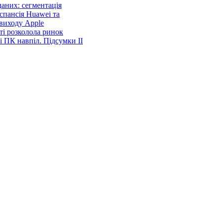
аних: сегментація
спансія Huawei та
виходу Apple
ті розколола ринок
і ПК навпіл. Підсумки ІІ