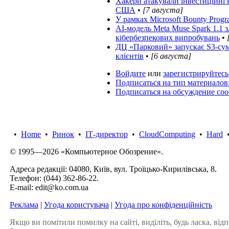
Хакери атакували інвестиційні к
США
•
[7 августа]
У рамках Microsoft Bounty Prog
AI-модель Meta Muse Spark 1.1 
кібербезпекових випробувань
•
ДЦ «Парковий» запускає S3-сум
клієнтів
•
[6 августа]
Войдите
или
зарегистрируйтесь
Подписаться на тип материалов
Подписаться на обсуждение со
•
Home
•
Ринок
•
IТ-директор
•
CloudComputing
•
Hard
© 1995—2026 «Компьютерное Обозрение».
Адреса редакції: 04080, Київ, вул. Троїцько-Кирилівська, 8.
Телефон:
(044) 362-86-22
.
E-mail:
edit@ko.com.ua
Реклама
|
Угода користувача
|
Угода про конфіденційність
Якщо ви помітили помилку на сайті, виділіть, будь ласка, відп