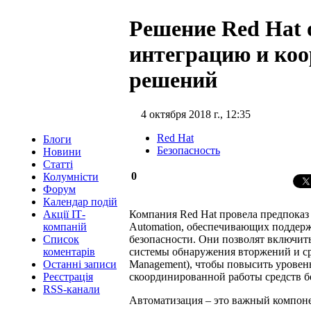
Решение Red Hat 
интеграцию и ко
решений
4 октября 2018 г., 12:35
Red Hat
Блоги
Безопасность
Новини
Статті
0
Колумністи
Форум
Календар подій
Компания Red Hat провела предпоказ
Акції ІТ-
Automation, обеспечивающих поддер
компаній
безопасности. Они позволят включит
Список
системы обнаружения вторжений и сред
коментарів
Management), чтобы повысить уровень
Останні записи
скоординированной работы средств б
Реєстрація
RSS-канали
Автоматизация – это важный компон