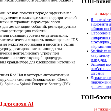
ТОП-нови
ти изолированность решений по-прежнему
ами Ansible поможет гораздо эффективнее
за тижден
обнаружение и классификация подозрительной
Японські т
чески настраивать параметры логов
відновити 
S для детализации событий, регистрируемых
війною носі
лючая регистрацию событий
Євросоюз ви
ы или повышая уровень ее детализации;
створення 
т автоматически создавать новые правила IDS
гігафабрик
вил межсетевого экрана и вносить в белый
відставанн
 угрозу; реагирование на инциденты
Starlink та
тически нейтрализовать угрозу при
квартальну 
тивации соответствующей процедуры
млрд дол.
авил брандмауэра для блокировки источника
Samsung пр
пам'яті нов
шарами
енная Red Hat платформа автоматизации
Держспецзв
следующие системы безопасности: Check
підключенн
; Splunk – Splunk Enterprise Security (ES);
даними про 
ТОП-блог
 для епохи AI
за тижден