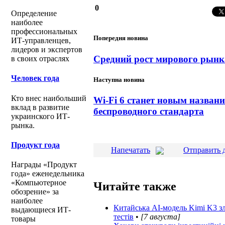
0
Определение
наиболее
профессиональных
Попередня новина
ИТ-управленцев,
лидеров и экспертов
Средний рост мирового рынка
в своих отраслях
Человек года
Наступна новина
Кто внес наибольший
Wi-Fi 6 станет новым назван
вклад в развитие
беспроводного стандарта
украинского ИТ-
рынка.
Продукт года
Напечатать
Отправить 
Награды «Продукт
года» еженедельника
«Компьютерное
Читайте также
обозрение» за
наиболее
Китайська АІ-модель Kimi K3 зл
выдающиеся ИТ-
тестів
•
[7 августа]
товары