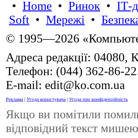
•
Home
•
Ринок
•
IТ-
Soft
•
Мережі
•
Безпек
© 1995—2026 «Компьюте
Адреса редакції: 04080, К
Телефон:
(044) 362-86-22
E-mail:
edit@ko.com.ua
Реклама
|
Угода користувача
|
Угода про конфіденційність
Якщо ви помітили помилку 
відповідний текст мишею і