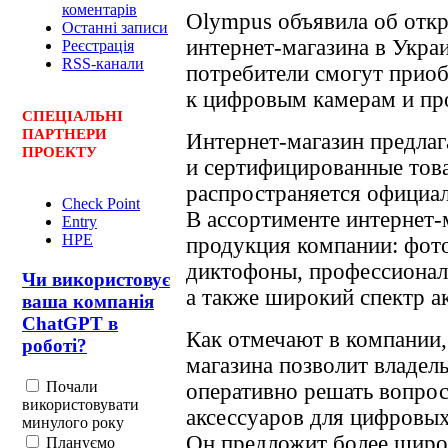
коментарів
Olympus объявила об отк
Останні записи
интернет-магазина в Укра
Реєстрація
RSS-канали
потребители смогут приоб
к цифровым камерам и пр
СПЕЦ
І
АЛЬНІ
ПАРТНЕРИ
Интернет-магазин предлаг
ПРОЕКТУ
и сертифицированные това
распространяется официал
Check Point
В ассортименте интернет-
Entry
HPE
продукция компании: фото
диктофоны, профессионал
Чи використовує
а также широкий спектр а
ваша компанія
ChatGPT в
Как отмечают в компании
роботі?
магазина позволит владе
Почали
оперативно решать вопро
використовувати
аксессуаров для цифровых
минулого року
Он предложит более широ
Плануємо