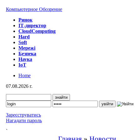
Компьютерное Обозрение
Ринок
IТ-директор
CloudComputing
Hard
Soft
Мережі
Безпека
Наука
IoT
Home
07.08.2026 г.
Зареєструватись
Нагадати пароль
`
Главная
»
Новости