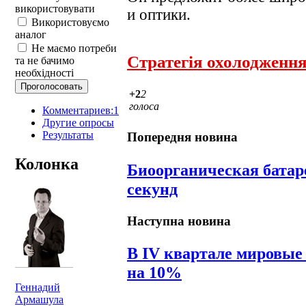
використовувати
и оптики.
Використовуємо
аналог
Не маємо потреби
Стратегія охолодженн
та не бачимо
необхідності
+2
2
голоса
Комментариев:1
Другие опросы
Результаты
Попередня новина
Колонка
Биоорганическая батаре
секунд
Наступна новина
В IV квартале мировые
на 10%
Геннадий
Армашула