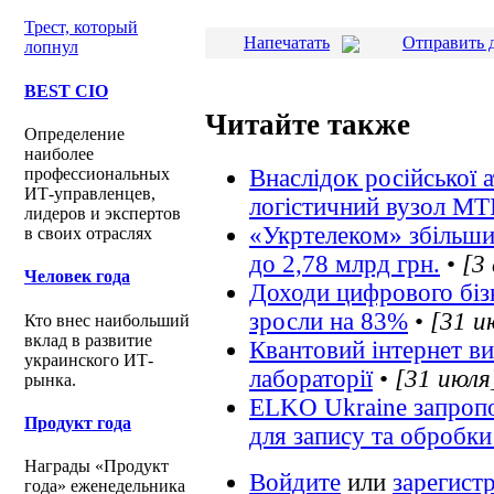
Трест, который
Напечатать
Отправить 
лопнул
BEST CIO
Читайте также
Определение
наиболее
Внаслідок російської
профессиональных
ИТ-управленцев,
логістичний вузол MT
лидеров и экспертов
«Укртелеком» збільшив
в своих отраслях
до 2,78 млрд грн.
•
[3
Человек года
Доходи цифрового бізн
зросли на 83%
•
[31 и
Кто внес наибольший
вклад в развитие
Квантовий інтернет ви
украинского ИТ-
лабораторії
•
[31 июля
рынка.
ELKO Ukraine запропо
Продукт года
для запису та обробки
Награды «Продукт
Войдите
или
зарегист
года» еженедельника