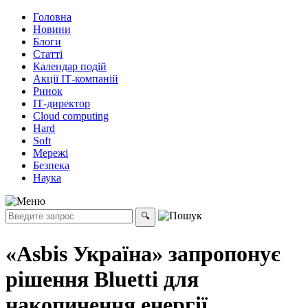
Головна
Новини
Блоги
Статті
Календар подій
Акції ІТ-компаній
Ринок
ІТ-директор
Cloud computing
Hard
Soft
Мережі
Безпека
Наука
«Asbis Україна» запропонує
рішення Bluetti для
накопичення енергії