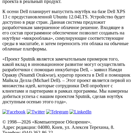
проекта в реальный продукт.
К осени Dell планирует выпустить ноутбук на базе Dell XPS
13 с предустановленной Ubuntu 12.04LTS. Устройство будет
доступно в ряде стран. Данная система предложит
разработчикам завершенное облачное решение. Входящее в
его состав программное обеспечение позволит создавать на
ноутбуке «микрооблака», симулирующие соответствующие
среды в масштабе, и затем переносить эти облака на обычные
облачные платформы.
«Проект Sputnik является замечательным примером того,
какой вклад в инновационное развитие могут осуществлять
разработчики с помощью инкубатора Dell, – заявил Намди
Оракву (Nnamdi Orakwue), куратор проекта в Dell и помощник
Майкла Делла (Michael Dell). – Этот проект является первой из
множества идей, которые сотрудники Dell опробуют с
клиентами и партнерами в рамках программы. Мы намерены
добиться успеха с нашим проектом Sputnik, сделав ноутбук
доступным осенью этого года».
© 1998—2026 «Компьютерное Обозрение».
Адрес редакции: 04080, Киев, ул. Алексея Терехина, 8.
Телефон: (044) 362-86-22.