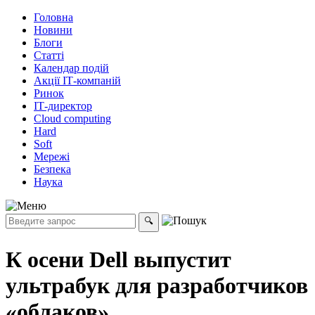
Головна
Новини
Блоги
Статті
Календар подій
Акції ІТ-компаній
Ринок
ІТ-директор
Cloud computing
Hard
Soft
Мережі
Безпека
Наука
К осени Dell выпустит
ультрабук для разработчиков
«облаков»