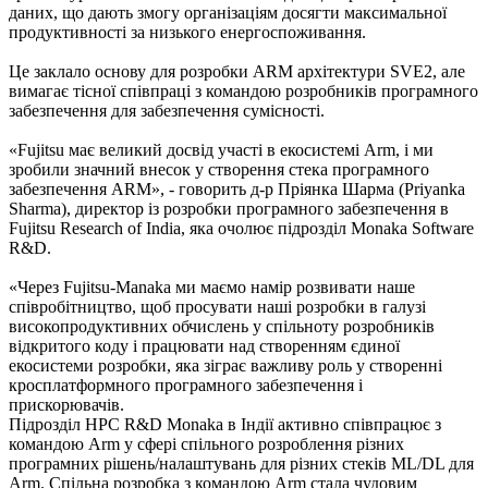
даних, що дають змогу організаціям досягти максимальної
продуктивності за низького енергоспоживання.
Це заклало основу для розробки ARM архітектури SVE2, але
вимагає тісної співпраці з командою розробників програмного
забезпечення для забезпечення сумісності.
«Fujitsu має великий досвід участі в екосистемі Arm, і ми
зробили значний внесок у створення стека програмного
забезпечення ARM», - говорить д-р Пріянка Шарма (Priyanka
Sharma), директор із розробки програмного забезпечення в
Fujitsu Research of India, яка очолює підрозділ Monaka Software
R&D.
«Через Fujitsu-Manaka ми маємо намір розвивати наше
співробітництво, щоб просувати наші розробки в галузі
високопродуктивних обчислень у спільноту розробників
відкритого коду і працювати над створенням єдиної
екосистеми розробки, яка зіграє важливу роль у створенні
кросплатформного програмного забезпечення і
прискорювачів.
Підрозділ HPC R&D Monaka в Індії активно співпрацює з
командою Arm у сфері спільного розроблення різних
програмних рішень/налаштувань для різних стеків ML/DL для
Arm. Спільна розробка з командою Arm стала чудовим