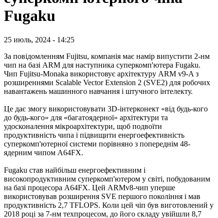
Fugaku
25 июль, 2024 - 14:25
За повідомленням Fujitsu, компанія має намір випустити 2-нм
чип на базі ARM для наступника суперкомп'ютера Fugaku.
Чип Fujitsu-Monaka використовує архітектуру ARM v9-A з
розширеннями Scalable Vector Extension 2 (SVE2) для робочих
навантажень машинного навчання і штучного інтелекту.
Це дає змогу використовувати 3D-інтерконект «від будь-кого
до будь-кого» для «багатоядерної» архітектури та
удосконалення мікроархітектури, щоб подвоїти
продуктивність чипа і підвищити енергоефективність
суперкомп'ютерної системи порівняно з попереднім 48-
ядерним чипом A64FX.
Fugaku став найбільш енергоефективним і
високопродуктивним суперкомп'ютером у світі, побудованим
на базі процесора A64FX. Цей ARMv8-чип уперше
використовував розширення SVE першого покоління і мав
продуктивність 2,7 TFLOPS. Коли цей чіп був виготовлений у
2018 році за 7-нм техпроцесом, до його складу увійшли 8,7