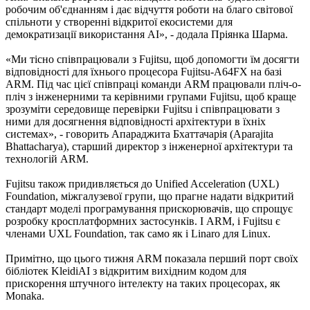
робочим об'єднанням і дає відчуття роботи на благо світової
спільноти у створенні відкритої екосистеми для
демократизації використання AI», - додала Пріянка Шарма.
«Ми тісно співпрацювали з Fujitsu, щоб допомогти їм досягти
відповідності для їхнього процесора Fujitsu-A64FX на базі
ARM. Під час цієї співпраці команди ARM працювали пліч-о-
пліч з інженерними та керівними групами Fujitsu, щоб краще
зрозуміти середовище перевірки Fujitsu і співпрацювати з
ними для досягнення відповідності архітектури в їхніх
системах», - говорить Апараджита Бхаттачарія (Aparajita
Bhattacharya), старший директор з інженерної архітектури та
технологій ARM.
Fujitsu також придивляється до Unified Acceleration (UXL)
Foundation, міжгалузевої групи, що прагне надати відкритий
стандарт моделі програмування прискорювачів, що спрощує
розробку кросплатформних застосунків. І ARM, і Fujitsu є
членами UXL Foundation, так само як і Linaro для Linux.
Примітно, що цього тижня ARM показала перший порт своїх
бібліотек KleidiAI з відкритим вихідним кодом для
прискорення штучного інтелекту на таких процесорах, як
Monaka.