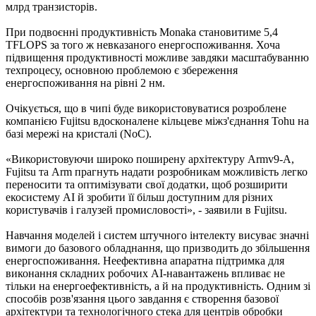
млрд транзисторів.
При подвоєнні продуктивність Monaka становитиме 5,4
TFLOPS за того ж невказаного енергоспоживання. Хоча
підвищення продуктивності можливе завдяки масштабуванню
техпроцесу, основною проблемою є збереження
енергоспоживання на рівні 2 нм.
Очікується, що в чипі буде використовуватися розроблене
компанією Fujitsu вдосконалене кільцеве міжз'єднання Tohu на
базі мережі на кристалі (NoC).
«Використовуючи широко поширену архітектуру Armv9-A,
Fujitsu та Arm прагнуть надати розробникам можливість легко
переносити та оптимізувати свої додатки, щоб розширити
екосистему AI й зробити її більш доступним для різних
користувачів і галузей промисловості», - заявили в Fujitsu.
Навчання моделей і систем штучного інтелекту висуває значні
вимоги до базового обладнання, що призводить до збільшення
енергоспоживання. Неефективна апаратна підтримка для
виконання складних робочих AI-навантажень впливає не
тільки на енергоефективність, а й на продуктивність. Одним зі
способів розв'язання цього завдання є створення базової
архітектури та технологічного стека для центрів обробки