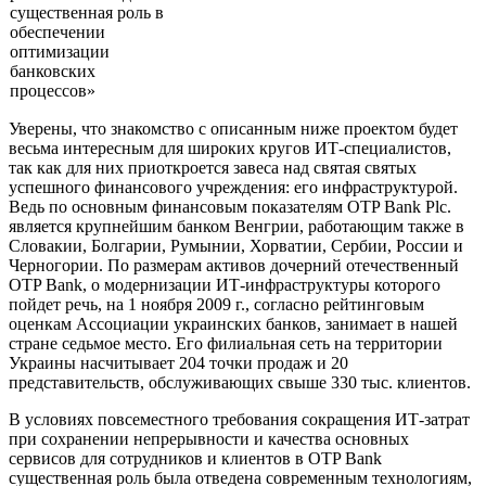
существенная роль в
обеспечении
оптимизации
банковских
процессов»
Уверены, что знакомство с описанным ниже проектом будет
весьма интересным для широких кругов ИТ-специалистов,
так как для них приоткроется завеса над святая святых
успешного финансового учреждения: его инфраструктурой.
Ведь по основным финансовым показателям OTP Bank Plc.
является крупнейшим банком Венгрии, работающим также в
Словакии, Болгарии, Румынии, Хорватии, Сербии, России и
Черногории. По размерам активов дочерний отечественный
OTP Bank, о модернизации ИТ-инфраструктуры которого
пойдет речь, на 1 ноября 2009 г., согласно рейтинговым
оценкам Ассоциации украинских банков, занимает в нашей
стране седьмое место. Его филиальная сеть на территории
Украины насчитывает 204 точки продаж и 20
представительств, обслуживающих свыше 330 тыс. клиентов.
В условиях повсеместного требования сокращения ИТ-затрат
при сохранении непрерывности и качества основных
сервисов для сотрудников и клиентов в OTP Bank
существенная роль была отведена современным технологиям,