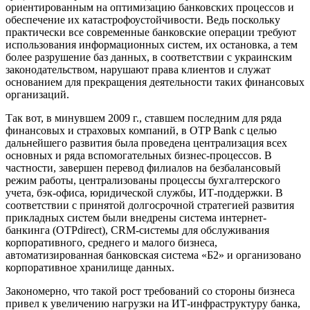
ориентированным на оптимизацию банковских процессов и
обеспечение их катастрофоустойчивости. Ведь поскольку
практически все современные банковские операции требуют
использования информационных систем, их остановка, а тем
более разрушение баз данных, в соответствии с украинским
законодательством, нарушают права клиентов и служат
основанием для прекращения деятельности таких финансовых
организаций.
Так вот, в минувшем 2009 г., ставшем последним для ряда
финансовых и страховых компаний, в OTP Bank с целью
дальнейшего развития была проведена централизация всех
основных и ряда вспомогательных бизнес-процессов. В
частности, завершен перевод филиалов на безбалансовый
режим работы, централизованы процессы бухгалтерского
учета, бэк-офиса, юридической службы, ИТ-поддержки. В
соответствии с принятой долгосрочной стратегией развития
прикладных систем были внедрены система интернет-
банкинга (OTPdirect), CRM-системы для обслуживания
корпоративного, среднего и малого бизнеса,
автоматизированная банковская система «Б2» и организовано
корпоративное хранилище данных.
Закономерно, что такой рост требований со стороны бизнеса
привел к увеличению нагрузки на ИТ-инфраструктуру банка,