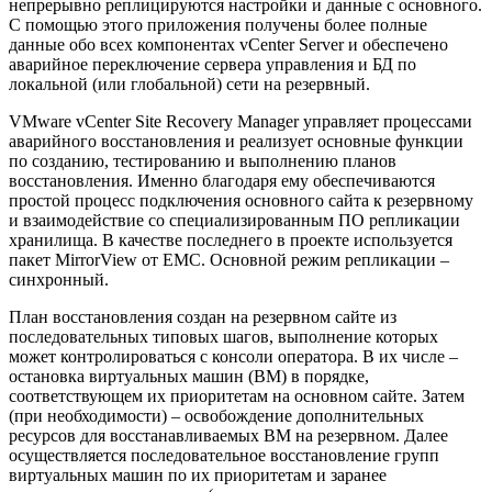
непрерывно реплицируются настройки и данные с основного.
С помощью этого приложения получены более полные
данные обо всех компонентах vCenter Server и обеспечено
аварийное переключение сервера управления и БД по
локальной (или глобальной) сети на резервный.
VMware vCenter Site Recovery Manager управляет процессами
аварийного восстановления и реализует основные функции
по созданию, тестированию и выполнению планов
восстановления. Именно благодаря ему обеспечиваются
простой процесс подключения основного сайта к резервному
и взаимодействие со специализированным ПО репликации
хранилища. В качестве последнего в проекте используется
пакет MirrorView от EMC. Основной режим репликации –
синхронный.
План восстановления создан на резервном сайте из
последовательных типовых шагов, выполнение которых
может контролироваться с консоли оператора. В их числе –
остановка виртуальных машин (ВМ) в порядке,
соответствующем их приоритетам на основном сайте. Затем
(при необходимости) – освобождение дополнительных
ресурсов для восстанавливаемых ВМ на резервном. Далее
осуществляется последовательное восстановление групп
виртуальных машин по их приоритетам и заранее