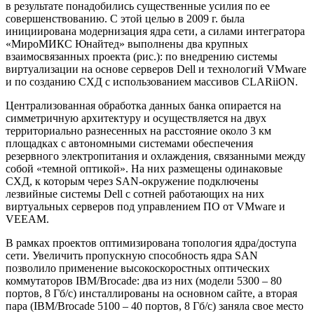
в результате понадобились существенные усилия по ее
совершенствованию. С этой целью в 2009 г. была
инициирована модернизация ядра сети, а силами интегратора
«МироМИКС Юнайтед» выполнены два крупных
взаимосвязанных проекта (рис.): по внедрению системы
виртуализации на основе серверов Dell и технологий VMware
и по созданию СХД с использованием массивов CLARiiON.
Централизованная обработка данных банка опирается на
симметричную архитектуру и осуществляется на двух
территориально разнесенных на расстояние около 3 км
площадках с автономными системами обеспечения
резервного электропитания и охлаждения, связанными между
собой «темной оптикой». На них размещены одинаковые
СХД, к которым через SAN-окружение подключены
лезвийные системы Dell с сотней работающих на них
виртуальных серверов под управлением ПО от VMware и
VEEAM.
В рамках проектов оптимизирована топология ядра/доступа
сети. Увеличить пропускную способность ядра SAN
позволило применение высокоскоростных оптических
коммутаторов IBM/Brocade: два из них (модели 5300 – 80
портов, 8 Гб/c) инсталлированы на основном сайте, а вторая
пара (IBM/Brocade 5100 – 40 портов, 8 Гб/c) заняла свое место