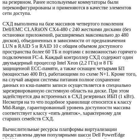
на резервном. Ранее используемые коммутаторы были
переконфигурированы и применяются в качестве элементов
сети доступа.
СХД выполнена на базе массивов четвертого поколения
Dell/EMC CLARiiON CX4-480 с 240 жесткими дисками (без
остановки приложений, расширяемых максимально до 480
дисков), объединенных в зависимости от предназначения
LUN в RAID 5 и RAID 10 с общим объемом доступного
пространства более 60 ТБ и портами с возможностью горячего
подключения FC-4. Каждый контроллер СХД содержит один
двухъядерный процессор Intel Xeon (2,2 ГГц) и 8 ГБ
защищенной ECC-памяти, а также оснащен четырьмя БП
(мощностью 400 Вт), работающими по схеме N+1. Кроме того,
на случай аварии системы питания полное сохранение
данных из кэш-памяти записи осуществляется в специально
зарезервированную системную область на диске. При этом
задействуется два встроенных в СХД резервных ИБП (1 кВт).
Несмотря на то что подобное хранилище относится к классу
Mid-Range, гарантированный уровень доступности массива
соответствует классу «пять девяток», характерному для
старших семейств СХД.
Вычислительные ресурсы платформы виртуализации
представлены двумя популярными шасси Dell PowerEdge