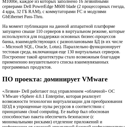
M1000e, каждое из которых заполнено 16 лезвийными
серверами Dell PowerEdge M600 blade (2 процессорных гнезда,
4 ядра, 32 ГБ RAM), с коммутаторами FC и модулями
GbEthernet Pass-Thru.
На момент публикации на данной аппаратной платформе
запущено свыше 110 серверов в виртуальном режиме, которые
используются для поддержки основных бизнес-процессов
банка, взаимодействующих с разноплановыми БД (в их числе
– Microsoft SQL, Oracle, Lotus). Параллельно функционирует
тестовая среда, включающая еще 130 виртуальных серверов.
Построение такой архитектуры стало возможным благодаря
применению внушительного списка взаимоувязанных
программных продуктов.
ПО проекта: доминирует VMware
«Лезвия» Dell работают под управлением «облачной» ОС
VMware vSphere 4.0.1 Enterprise, которая реализует
возможности технологии виртуализации для преобразования
ЦОД в упрощенные пулы ресурсов в соответствии с
принципами cloud computing. Ее выбор был обоснован
способностью пакета обеспечить безопасное (с
минимальными рисками) отделение приложений и
информации от сложной аппаратной базовой инфраструктуры