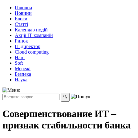
Головна
Новини
Блоги
Статті
Календар подій
Акції ІТ-компаній
Ринок
ІТ-директор
Cloud computing
Hard
Soft
Мережі
Безпека
Наука
Совершенствование ИТ –
признак стабильности банка