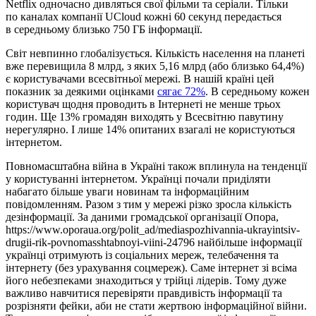
Netflix одночасно дивляться свої фільми та серіали. Тільки
по каналах компанії UCloud кожні 60 секунд передається
в середньому близько 750 ГБ інформації.
Світ невпинно глобалізується. Кількість населення на планеті
вже перевищила 8 млрд, з яких 5,16 млрд (або близько 64,4%)
є користувачами всесвітньої мережі. В нашій країні цей
показник за деякими оцінками
сягає 72%
. В середньому кожен
користувач щодня проводить в Інтернеті не менше трьох
годин. Ще 13% громадян виходять у Всесвітню павутину
нерегулярно. І лише 14% опитаних взагалі не користуються
інтернетом.
Повномасштабна війна в Україні також вплинула на тенденції
у користуванні інтернетом. Українці почали приділяти
набагато більше уваги новинам та інформаційним
повідомленням. Разом з тим у мережі різко зросла кількість
дезінформації. За даними громадської організації Опора,
https://www.oporaua.org/polit_ad/mediaspozhivannia-ukrayintsiv-
drugii-rik-povnomasshtabnoyi-viini-24796 найбільше інформації
українці отримують із соціальних мереж, телебачення та
інтернету (без урахування соцмереж). Саме інтернет зі всіма
його небезпеками знаходиться у трійці лідерів. Тому дуже
важливо навчитися перевіряти правдивість інформації та
розрізняти фейки, аби не стати жертвою інформаційної війни.