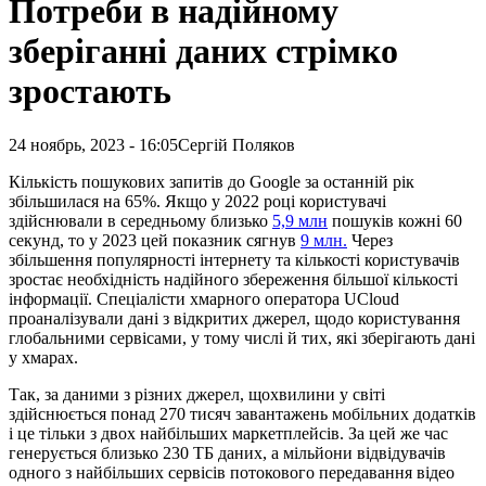
Потреби в надійному
зберіганні даних стрімко
зростають
24 ноябрь, 2023 - 16:05
Сергій Поляков
Кількість пошукових запитів до Google за останній рік
збільшилася на 65%. Якщо у 2022 році користувачі
здійснювали в середньому близько
5,9 млн
пошуків кожні 60
секунд, то у 2023 цей показник сягнув
9 млн.
Через
збільшення популярності інтернету та кількості користувачів
зростає необхідність надійного збереження більшої кількості
інформації
. Спеціалісти хмарного оператора UCloud
проаналізували дані з відкритих джерел, щодо користування
глобальними сервісами, у тому числі й тих, які зберігають дані
у хмарах.
Так, за даними з різних джерел, щохвилини у світі
здійснюється понад 270 тисяч завантажень мобільних додатків
і це тільки з двох найбільших маркетплейсів. За цей же час
генерується близько 230 ТБ даних, а мільйони відвідувачів
одного з найбільших сервісів потокового передавання відео