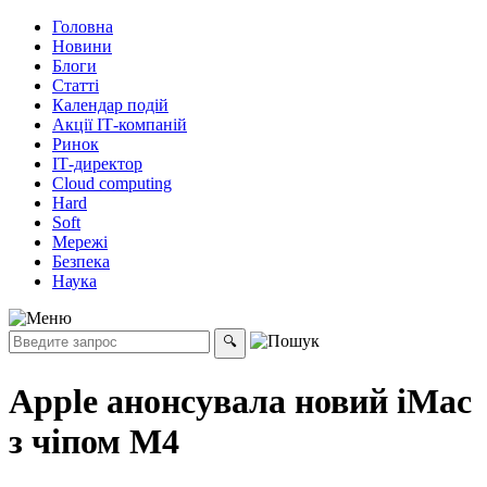
Головна
Новини
Блоги
Статті
Календар подій
Акції ІТ-компаній
Ринок
ІТ-директор
Cloud computing
Hard
Soft
Мережі
Безпека
Наука
Apple анонсувала новий iMac
з чіпом M4