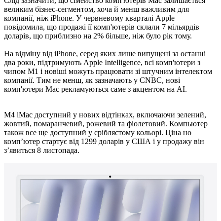
Слід зазначити, що сімейство комп'ютерів Mac залишається
великим бізнес-сегментом, хоча й менш важливим для
компанії, ніж iPhone. У червневому кварталі Apple
повідомила, що продажі її комп'ютерів склали 7 мільярдів
доларів, що приблизно на 2% більше, ніж було рік тому.
На відміну від iPhone, серед яких лише випущені за останні
два роки, підтримують Apple Intelligence, всі комп'ютери з
чипом M1 і новіші можуть працювати зі штучним інтелектом
компанії. Тим не менш, як зазначають у CNBC, нові
комп'ютери Mac рекламуються саме з акцентом на АІ.
M4 iMac доступний у нових відтінках, включаючи зелений,
жовтий, помаранчевий, рожевий та фіолетовий. Компьютер
також все ще доступний у сріблястому кольорі. Ціна но
компʼютер стартує від 1299 доларів у США і у продажу він
зʼявиться 8 листопада.