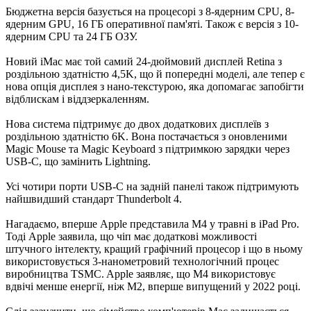
Бюджетна версія базується на процесорі з 8-ядерним CPU, 8-
ядерним GPU, 16 ГБ оперативної пам'яті. Також є версія з 10-
ядерним CPU та 24 ГБ ОЗУ.
Новий iMac має той самий 24-дюймовий дисплей Retina з
роздільною здатністю 4,5K, що й попередні моделі, але тепер є
нова опція дисплея з нано-текстурою, яка допомагає запобігти
відблискам і віддзеркаленням.
Нова система підтримує до двох додаткових дисплеїв з
роздільною здатністю 6K. Вона постачається з оновленими
Magic Mouse та Magic Keyboard з підтримкою зарядки через
USB-C, що замінить Lightning.
Усі чотири порти USB-C на задній панелі також підтримують
найшвидший стандарт Thunderbolt 4.
Нагадаємо, вперше Apple представила M4 у травні в iPad Pro.
Тоді Apple заявила, що чіп має додаткові можливості
штучного інтелекту, кращий графічний процесор і що в ньому
використовується 3-нанометровий технологічний процес
виробництва TSMC. Apple заявляє, що M4 використовує
вдвічі менше енергії, ніж M2, вперше випущений у 2022 році.