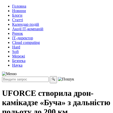
Головна
Новини
Блоги
Статті
Календар подій
Акції ІТ-компаній
Ринок
ІТ-директор
Cloud computing
Hard
Soft
Мережі
Безпека
Наука
UFORCE створила дрон-
камікадзе «Буча» з дальністю
польоту до 200 км