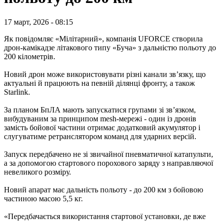
17 март, 2026 - 08:15
Як повідомляє «Мілітарний», компанія UFORCE створила
дрон-камікадзе літакового типу «Буча» з дальністю польоту до
200 кілометрів.
Новий дрон може використовувати різні канали зв’язку, що
актуальні й працюють на певній ділянці фронту, а також
Starlink.
За планом БпЛА мають запускатися групами зі зв’язком,
вибудуваним за принципом mesh-мережі - один із дронів
замість бойової частини отримає додатковий акумулятор і
слугуватиме ретранслятором команд для ударних версій.
Запуск передбачено не зі звичайної пневматичної катапульти,
а за допомогою стартового порохового заряду з направляючої
невеликого розміру.
Новий апарат має дальність польоту - до 200 км з бойовою
частиною масою 5,5 кг.
«Передбачається використання стартової установки, де вже