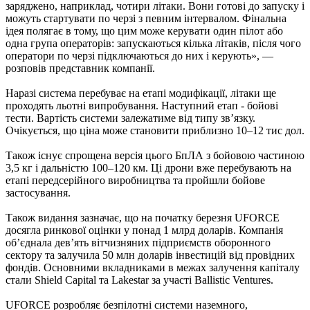
заряджено, наприклад, чотири літаки. Вони готові до запуску і
можуть стартувати по черзі з певним інтервалом. Фінальна
ідея полягає в тому, що цим може керувати один пілот або
одна група операторів: запускаються кілька літаків, після чого
оператори по черзі підключаються до них і керують», —
розповів представник компанії.
Наразі система перебуває на етапі модифікації, літаки ще
проходять льотні випробування. Наступний етап - бойові
тести. Вартість системи залежатиме від типу зв’язку.
Очікується, що ціна може становити приблизно 10–12 тис дол.
Також існує спрощена версія цього БпЛА з бойовою частиною
3,5 кг і дальністю 100–120 км. Ці дрони вже перебувають на
етапі передсерійного виробництва та пройшли бойове
застосування.
Також видання зазначає, що на початку березня UFORCE
досягла ринкової оцінки у понад 1 млрд доларів. Компанія
об’єднала дев’ять вітчизняних підприємств оборонного
сектору та залучила 50 млн доларів інвестицій від провідних
фондів. Основними вкладниками в межах залучення капіталу
стали Shield Capital та Lakestar за участі Ballistic Ventures.
UFORCE розробляє безпілотні системи наземного,