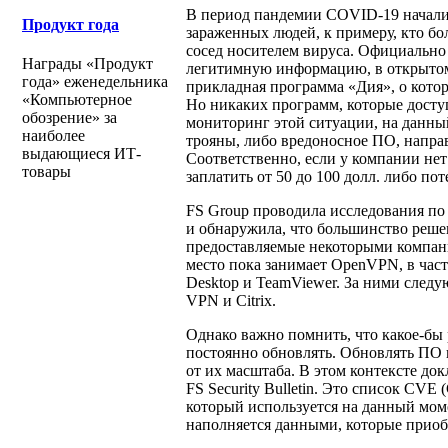
В период пандемии COVID-19 начали
Продукт года
зараженных людей, к примеру, кто бо
сосед носителем вируса. Официально
Награды «Продукт
легитимную информацию, в открытом 
года» еженедельника
прикладная программа «Дия», о котор
«Компьютерное
Но никаких программ, которые досту
обозрение» за
мониторинг этой ситуации, на данный
наиболее
трояны, либо вредоносное ПО, напра
выдающиеся ИТ-
Соответственно, если у компании нет
товары
заплатить от 50 до 100 долл. либо по
FS Group проводила исследования по
и обнаружила, что большинство реше
предоставляемые некоторыми компан
место пока занимает OpenVPN, в част
Desktop и TeamViewer. За ними следу
VPN и Citrix.
Однако важно помнить, что какое-бы 
постоянно обновлять. Обновлять ПО 
от их масштаба. В этом контексте док
FS Security Bulletin. Это список CVE (
который используется на данный мом
наполняется данными, которые приобр