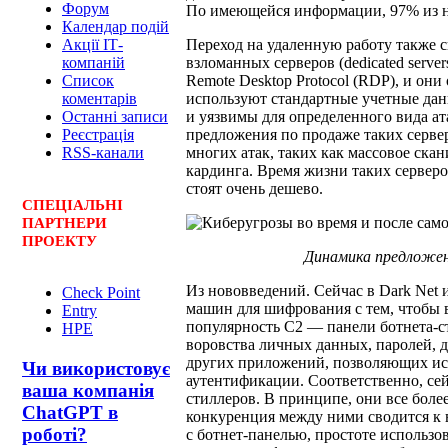
Форум
По имеющейся информации, 97% из 
Календар подій
Переход на удаленную работу также с
Акції ІТ-
взломанных серверов (dedicated serv
компаній
Remote Desktop Protocol (RDP), и он
Список
используют стандартные учетные дан
коментарів
и уязвимы для определенного вида ат
Останні записи
предложения по продаже таких серве
Реєстрація
многих атак, таких как массовое ска
RSS-канали
кардинга. Время жизни таких серверо
стоят очень дешево.
СПЕЦ
І
АЛЬНІ
ПАРТНЕРИ
ПРОЕКТУ
Динамика предложен
Из нововведений. Сейчас в Dark Net 
Check Point
машин для шифрования с тем, чтобы 
Entry
популярность С2 — панели ботнета-с
HPE
воровства личных данных, паролей,
других приложений, позволяющих ис
Чи використовує
аутентификации. Соответственно, сей
ваша компанія
стиллеров. В принципе, они все боле
ChatGPT в
конкуренция между ними сводится к 
роботі?
с ботнет-панелью, простоте использо