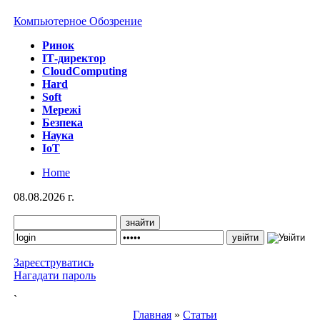
Компьютерное Обозрение
Ринок
IТ-директор
CloudComputing
Hard
Soft
Мережі
Безпека
Наука
IoT
Home
08.08.2026 г.
Зареєструватись
Нагадати пароль
`
Главная
»
Статьи