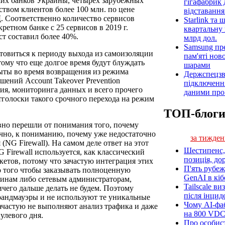
их банков Украины, четырех зарубежных
гігафабрик
твом клиентов более 100 млн. по цене
відставанн
БД. Соответственно количество сервисов
Starlink та
ретном банке с 25 сервисов в 2019 г.
квартальну 
ост составил более 40%.
млрд дол.
Samsung пр
товиться к периоду выхода из самоизоляции
пам'яті нов
тому что еще долгое время будут блуждать
шарами
ыты во время возвращения из режима
Держспецзв
шений Account Takeover Prevention
підключенн
ия, мониторинга данных и всего прочего
даними про 
тголоски такого срочного перехода на режим
ТОП-блог
но перешли от понимания того, почему
очно, к пониманию, почему уже недостаточно
за тижден
NG Firewall). На самом деле ответ на этот
Шестипенс, 
 Firewall используется, как классический
позиція, до
кетов, потому что зачастую интеграция этих
П'ять рубеж
о того чтобы заказывать полноценную
GenAI в кіб
инам либо сетевым администраторам,
Tailscale ви
ичего дальше делать не будем. Поэтому
після інцид
рандмауэры и не используют те уникальные
Чому AI-фа
ачастую не выполняют анализ трафика и даже
на 800 VD
улевого дня.
Про особист