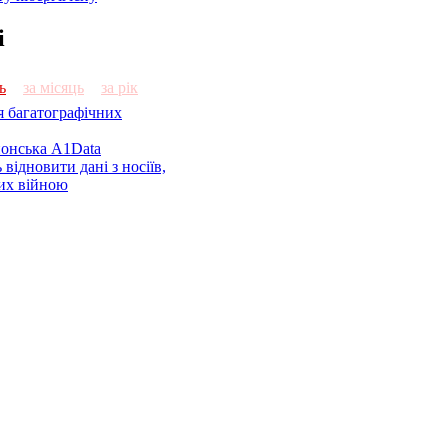
і
ь
за місяць
за рік
я багатографічних
онська A1Data
відновити дані з носіїв,
их війною