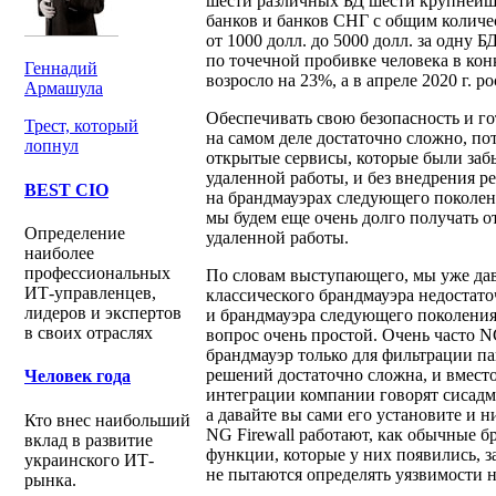
шести различных БД шести крупнейш
банков и банков СНГ с общим количес
от 1000 долл. до 5000 долл. за одну 
по точечной пробивке человека в конк
Геннадий
возросло на 23%, а в апреле 2020 г. р
Армашула
Обеспечивать свою безопасность и го
Трест, который
на самом деле достаточно сложно, по
лопнул
открытые сервисы, которые были заб
удаленной работы, и без внедрения ре
BEST CIO
на брандмауэрах следующего поколен
мы будем еще очень долго получать о
Определение
удаленной работы.
наиболее
профессиональных
По словам выступающего, мы уже дав
ИТ-управленцев,
классического брандмауэра недостат
лидеров и экспертов
и брандмауэра следующего поколения (
в своих отраслях
вопрос очень простой. Очень часто NG
брандмауэр только для фильтрации па
решений достаточно сложна, и вмест
Человек года
интеграции компании говорят сисадм
а давайте вы сами его установите и н
Кто внес наибольший
NG Firewall работают, как обычные б
вклад в развитие
функции, которые у них появились, з
украинского ИТ-
не пытаются определять уязвимости н
рынка.