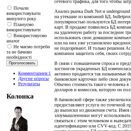
сетевого трафика, для того чтобы за
Почали
Анализ рынка Dark Net и underground
використовувати
на утекшие из компаний БД, bulletpr
минулого року
популярностью пользуются БД интерне
Плануємо
карт. В продаже появились БД компа
використовувати
на удаленную работу за последние тр
Використовуємо
использовать свои домашние компьют
аналог
или на них уже установлено вредонос
Не маємо потреби
не подозревают. И только решения Acc
та не бачимо
компании защитить себя, своих сотру
необхідності
В связи с повышением спроса и предл
хостингов украденных БД изменилась 
Комментариев:1
активно продаются так называемые dr
Другие опросы
банковские карточки либо свои докум
Результаты
Обычно стоимость такого человека в з
долларов и комиссия, которую он пол
Колонка
В банковской сфере также увеличило
предоставляют услуги по точечной п
до выписки из движения счета. Имея
злоумышленники могут использовать
связаться с этим человеком и выведа
идентификацию или CVV-код. С 2019 г