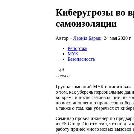
Киберугрозы во в
самоизоляции
Автор –
Леонід Бараш
, 24 мая 2020 г.
Репортаж
МУК
Безопасность
+4
4
голоса
Группа компаний МУК организовала в
о том, как уберечь персональные да
во время и после самоизоляции, выз
по восстановлению процессов киберз
а также о том, как уберечься от кибер
Семинар провел инженер по предва
из FS Group. Он отметил, что ни для 
работу принес много новых вызовов д