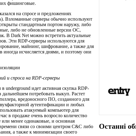
них фишинговые.
казался на спросе и предложениях
ers). Взломанные серверы обычно используют
и открыты стандартным портом наружу, либо
ные, либо не обновленные версии ОС,
ак. В Dark Net можно встретить актуальные
ров. Эти RDP-серверы используются для
нирование, майнинг, шифрование, а также для
в иногда исчисляется днями, и поэтому они
ий и спроса на RDP-серверы
и в underground идет активная скупка RDP-
в дальнейшем потребовать выкуп. Растет
тиллера, вредоносного ПО, созданного для
 двухфакторной аутентификации и любых
пользовать атакуемый компьютер для
час в продаже очень возросло количество
е или менее одинаковые, и основная
Останні об
времени связи со своими центром С&С либо
вания, а также к минимизации своего