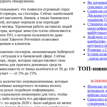
труднить обнаружение.
Як науковці
списаних см
 показывает, что появился огромный спрос
Сервісом е
oof-серверы, на стиллеры. Сейчас наибольшей
Дія користу
т-магазинов, банков, а также банковских
українців [1
ний, которые перешли или переходят
Створено н
и месяца. Удаленная работа заставили людей
енергоефект
еры, которые зачастую плохо обновляются
майбутнього
ное ПО, о котором пользователи даже
Знайдено сп
ount Takeover Prevention позволяют
канібалізм»
дников и клиентов.
штучного ін
Розмови з C
ожения стиллеров, анонимизации bulletproof-
Історія роз
ситуация и в банковской сфере. Сейчас
- криза ант
ops, люди, которые предоставляют свои
енты для транзита денежных средств.
ТОП-нови
ависимости от банка колеблется от 50 до 100
учает — от 5% до 15%.
за тижден
сь количество злоумышленников, которые
робивке конкретного человека вплоть
Японські т
 на руках подобную информацию,
відновити 
 социальную инженерию для того, чтобы
війною носі
ть либо получить его двухфакторную
Євросоюз ви
. по апрель 2020 г. было найдено не менее
створення 