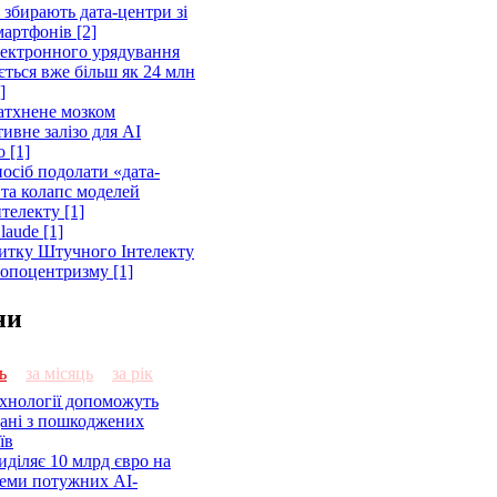
 збирають дата-центри зі
артфонів [2]
лектронного урядування
ється вже більш як 24 млн
]
атхнене мозком
ивне залізо для AI
 [1]
осіб подолати «дата-
 та колапс моделей
телекту [1]
laude [1]
витку Штучного Інтелекту
ропоцентризму [1]
ни
ь
за місяць
за рік
ехнології допоможуть
дані з пошкоджених
їв
діляє 10 млрд євро на
семи потужних AI-