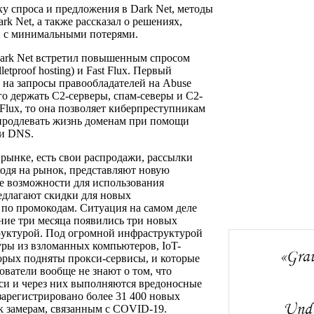
у спроса и предложения в Dark Net, методы
k Net, а также рассказал о решениях,
 с минимальными потерями.
ark Net встретил повышенным спросом
tproof hosting) и Fast Flux. Первый
т на запросы правообладателей на Abuse
го держать С2-серверы, спам-северы и С2-
 Flux, то она позволяет киберпреступникам
и продлевать жизнь доменам при помощи
ми DNS.
 рынке, есть свои распродажи, рассылки
ыходя на рынок, представляют новую
е возможности для использования
едлагают скидки для новых
 по промокодам. Ситуация на самом деле
дние три месяца появились три новых
руктурой. Под огромной инфраструктурой
уры из взломанных компьютеров, IoT-
торых подняты прокси-сервисы, и которые
ователи вообще не знают о том, что
кси и через них выполняются вредоносные
зарегистрировано более 31 400 новых
 к замерам, связанным с COVID-19.