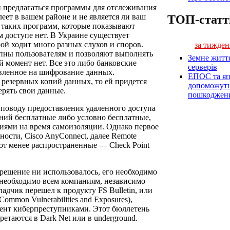
 предлагаться программы для отслеживания
леет в вашем районе и не является ли ваш
ТОП-статт
 таких программ, которые показывают
доступе нет. В Украине существует
ой ходит много разных слухов и споров.
за тижден
пны пользователям и позволяют выполнять
Земне житт
 момент нет. Все это либо банковские
серверів
вленное на шифрование данных.
ЕПОС та яп
 резервных копий данных, то ей придется
допоможуть 
терять свои данные.
пошкоджен
 поводу предоставления удаленного доступа
ний бесплатные либо условно бесплатные,
иями на время самоизоляции. Однако первое
ности, Cisco AnyConnect, далее Remote
ют менее распространенные — Check Point
решение ни использовалось, его необходимо
необходимо всем компаниям, независимо
ладчик перешел к продукту FS Bulletin, или
Common Vulnerabilities and Exposures),
ент киберпреступниками. Этот бюллетень
етаются в Dark Net или в underground.