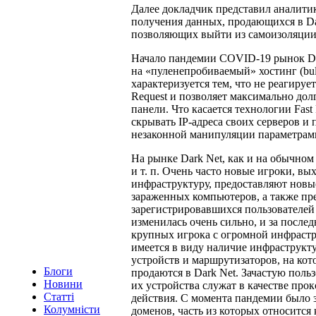
Далее докладчик представил аналитик
получения данных, продающихся в Dar
позволяющих выйти из самоизоляции
Начало пандемии COVID-19 рынок D
на «пуленепробиваемый» хостинг (bulle
характеризуется тем, что не реагируе
Request и позволяет максимально дол
панели. Что касается технологии Fast
скрывать IP-адреса своих серверов 
незаконной манипуляции параметра
На рынке Dark Net, как и на обычном
и т. п. Очень часто новые игроки, в
инфраструктуру, предоставляют новы
зараженных компьютеров, а также пр
зарегистрировавшихся пользователей
изменилась очень сильно, и за после
крупных игрока с огромной инфраст
имеется в виду наличие инфраструкт
устройств и маршрутизаторов, на ко
Блоги
продаются в Dark Net. Зачастую польз
Новини
их устройства служат в качестве про
Статті
действия. С момента пандемии было 
Колумністи
доменов, часть из которых относится