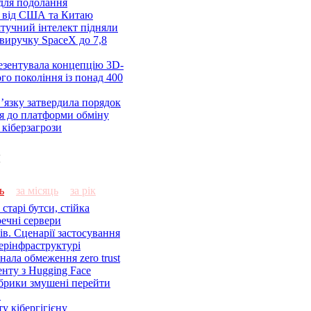
 для подолання
я від США та Китаю
 штучний інтелект підняли
виручку SpaceX до 7,8
езентувала концепцію 3D-
ого покоління із понад 400
’язку затвердила порядок
я до платформи обміну
кіберзагрози
и
ь
за місяць
за рік
старі бутси, стійка
речні сервери
ів. Сценарії застосування
ерінфраструктурі
знала обмеження zero trust
енту з Hugging Face
брики змушені перейти
C
у кібергігієну