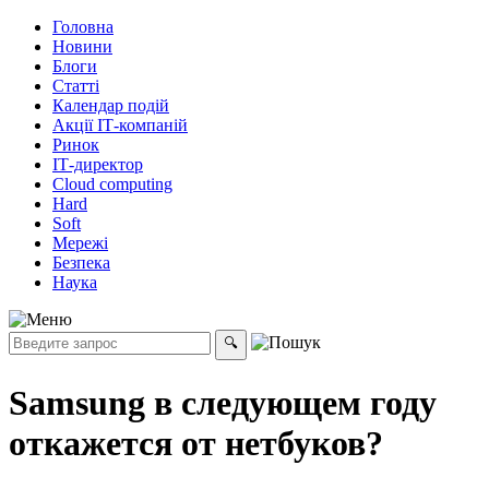
Головна
Новини
Блоги
Статті
Календар подій
Акції ІТ-компаній
Ринок
ІТ-директор
Cloud computing
Hard
Soft
Мережі
Безпека
Наука
Samsung в следующем году
откажется от нетбуков?