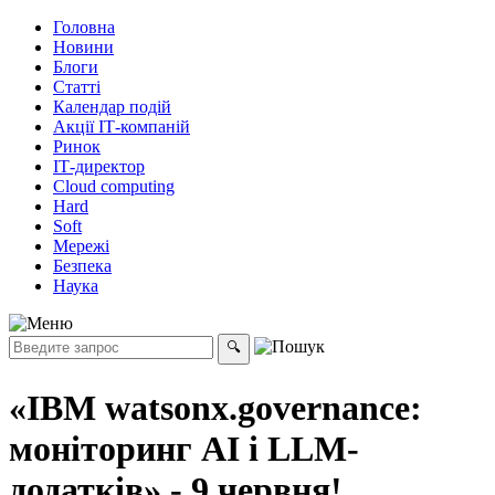
Головна
Новини
Блоги
Статті
Календар подій
Акції ІТ-компаній
Ринок
ІТ-директор
Cloud computing
Hard
Soft
Мережі
Безпека
Наука
«IBM watsonx.governance:
моніторинг AI і LLM-
додатків» - 9 червня!