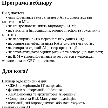
Програма вебінару
Ви дізнаєтеся:
• чим governance генеративного AI відрізняється від
класичного ML;
• як контролювати якість відповідей LLM;
• як виявляти hallucinations, prompt injection та токсичний
контент;
• як перевіряти витік персональних даних (PII);
• як оцінювати ефективність RAG-систем і чат-ботів;
• як створити єдиний AI-реєстр організації;
• як автоматизувати оцінку ризиків та генерацію звітності;
• як IBM watsonx.governance інтегрується з watsonx.ai,
watsonx.data та GRC-системами.
Для кого?
Вебінар буде корисним для:
• CISO та керівників ІТ-напрямів;
• фахівців з інформаційної безпеки;
• AI/ML-команд та архітекторів AI-рішень;
• Compliance та Risk Management-фахівців;
• компаній, які впроваджують або масштабують
генеративний AI.