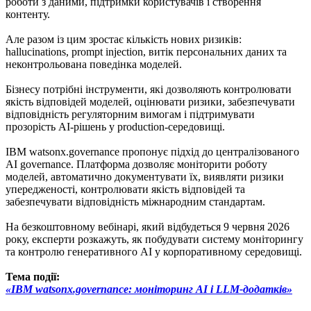
роботи з даними, підтримки користувачів і створення
контенту.
Але разом із цим зростає кількість нових ризиків:
hallucinations, prompt injection, витік персональних даних та
неконтрольована поведінка моделей.
Бізнесу потрібні інструменти, які дозволяють контролювати
якість відповідей моделей, оцінювати ризики, забезпечувати
відповідність регуляторним вимогам і підтримувати
прозорість AI-рішень у production-середовищі.
IBM watsonx.governance пропонує підхід до централізованого
AI governance. Платформа дозволяє моніторити роботу
моделей, автоматично документувати їх, виявляти ризики
упередженості, контролювати якість відповідей та
забезпечувати відповідність міжнародним стандартам.
На безкоштовному вебінарі, який відбудеться 9 червня 2026
року, експерти розкажуть, як побудувати систему моніторингу
та контролю генеративного AI у корпоративному середовищі.
Тема події:
«IBM watsonx.governance: моніторинг AI і LLM-додатків»