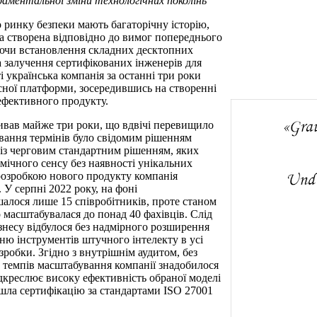
даментальної зміни технологічних поколінь"
о ринку безпеки мають багаторічну історію,
ла створена відповідно до вимог попереднього
аючи встановлення складних десктопних
та залучення сертифікованих інженерів для
 українська компанія за останні три роки
асної платформи, зосередившись на створенні
ефективного продукту.
ивав майже три роки, що вдвічі перевищило
ування термінів було свідомим рішенням
 із черговим стандартним рішенням, яких
омічного сенсу без наявності унікальних
розробкою нового продукту компанія
У серпні 2022 року, на фоні
шалося лише 15 співробітників, проте станом
 масштабувалася до понад 40 фахівців. Слід
знесу відбулося без надмірного розширення
ю інструментів штучного інтелекту в усі
зробки. Згідно з внутрішнім аудитом, без
 темпів масштабування компанії знадобилося
підкреслює високу ефективність обраної моделі
йшла сертифікацію за стандартами ISO 27001