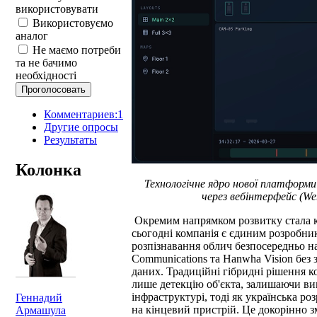
використовувати
Використовуємо
аналог
Не маємо потреби
та не бачимо
необхідності
Комментариев:1
Другие опросы
Результаты
Колонка
Технологічне ядро нової платформи
через вебінтерфейс (Web-
Окремим напрямком розвитку стала ка
сьогодні компанія є єдиним розробник
розпізнавання облич безпосередньо н
Communications та Hanwha Vision без 
даних. Традиційні гібридні рішення к
лише детекцію об'єкта, залишаючи ви
інфраструктурі, тоді як українська р
Геннадий
на кінцевий пристрій. Це докорінно з
Армашула