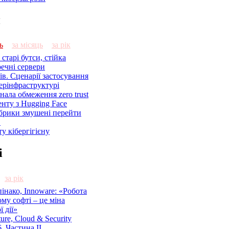
и
ь
за місяць
за рік
старі бутси, стійка
речні сервери
ів. Сценарії застосування
ерінфраструктурі
знала обмеження zero trust
енту з Hugging Face
брики змушені перейти
C
у кібергігієну
і
за рік
нако, Innoware: «Робота
ому софті – це міна
 дії»
cture, Cloud & Security
. Частина ІІ