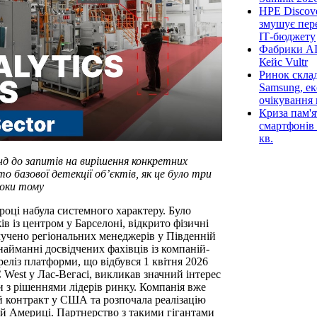
HPE Discove
змушує пер
ІТ-бюджету
Фабрики AI
Кейс Vultr
Ринок склад
Samsung, ек
очікування 
Криза пам'я
смартфонів 
кв.
д до запитів на вирішення конкретних
о базової детекції об’єктів, як це було три
оки тому
 році набула системного характеру. Було
 із центром у Барселоні, відкрито фізичні
залучено регіональних менеджерів у Південній
найманні досвідчених фахівців із компаній-
реліз платформи, що відбувся 1 квітня 2026
C West у Лас-Вегасі, викликав значний інтерес
и з рішеннями лідерів ринку. Компанія вже
 контракт у США та розпочала реалізацію
й Америці. Партнерство з такими гігантами