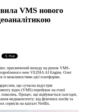
тавила VMS нового
ідеоаналітикою
фінг, присвячений виходу на ринок VMS-
 розробленого нею VEZHA AI Engine. Олег
ив із можливостями цієї платформи.
креслив, що сучасна індустрія
менту відео (VMS) перебуває на етапі
поколінь. Процес, що відбувається сьогодні,
ння медіаконтенту: від фізичних носіїв та
х сервісів на кшталт Netflix.