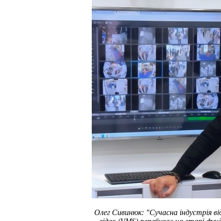
Олег Сивинюк: "Сучасна індустрія 