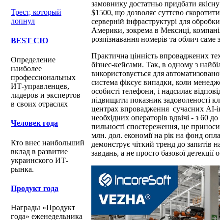
замовнику достатньо придбати якісну
Трест, который
$1500, що дозволяє суттєво скоротити
лопнул
серверній інфраструктурі для обробки
Америки, зокрема в Мексиці, компанія
розпізнавання номерів та облич саме 
BEST CIO
Практична цінність впроваджених те
Определение
бізнес-кейсами. Так, в одному з най
наиболее
використовується для автоматизованог
профессиональных
система фіксує випадки, коли менедж
ИТ-управленцев,
особисті телефони, і надсилає відпов
лидеров и экспертов
підвищити показник задоволеності кл
в своих отраслях
центрах впровадження сучасних AI-ін
необхідних операторів вдвічі - з 60 д
Человек года
пильності спостереження, це приносит
млн. дол. економії на рік на фонд опл
Кто внес наибольший
демонструє чіткий тренд до запитів 
вклад в развитие
завдань, а не просто базової детекції о
украинского ИТ-
рынка.
Продукт года
Награды «Продукт
года» еженедельника