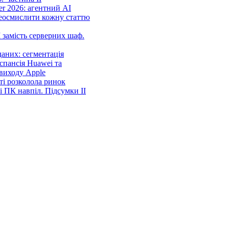
r 2026: агентний AI
еосмислити кожну статтю
 замість серверних шаф.
аних: сегментація
спансія Huawei та
виходу Apple
ті розколола ринок
і ПК навпіл. Підсумки ІІ