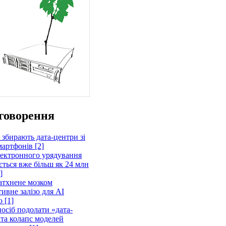
говорення
 збирають дата-центри зі
артфонів [2]
лектронного урядування
ється вже більш як 24 млн
]
атхнене мозком
ивне залізо для AI
 [1]
осіб подолати «дата-
 та колапс моделей