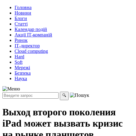
Головна
Новини
Блоги
Статті
Календар подій
Акції ІТ-компаній
Ринок
ІТ-директор
Cloud computing
Hard
Soft
Мережі
Безпека
Наука
Выход второго поколения
iPad может вызвать кризис
на рынке планшетов