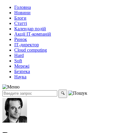
Головна
Новини
Блоги
Статті
Календар подій
Акції ІТ-компаній
Ринок
ІТ-директор
Cloud computing
Hard
Soft
Мережі
Безпека
Наука