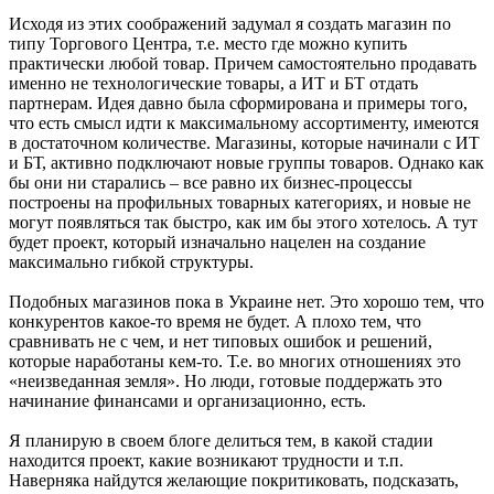
Исходя из этих соображений задумал я создать магазин по
типу Торгового Центра, т.е. место где можно купить
практически любой товар. Причем самостоятельно продавать
именно не технологические товары, а ИТ и БТ отдать
партнерам. Идея давно была сформирована и примеры того,
что есть смысл идти к максимальному ассортименту, имеются
в достаточном количестве. Магазины, которые начинали с ИТ
и БТ, активно подключают новые группы товаров. Однако как
бы они ни старались – все равно их бизнес-процессы
построены на профильных товарных категориях, и новые не
могут появляться так быстро, как им бы этого хотелось. А тут
будет проект, который изначально нацелен на создание
максимально гибкой структуры.
Подобных магазинов пока в Украине нет. Это хорошо тем, что
конкурентов какое-то время не будет. А плохо тем, что
сравнивать не с чем, и нет типовых ошибок и решений,
которые наработаны кем-то. Т.е. во многих отношениях это
«неизведанная земля». Но люди, готовые поддержать это
начинание финансами и организационно, есть.
Я планирую в своем блоге делиться тем, в какой стадии
находится проект, какие возникают трудности и т.п.
Наверняка найдутся желающие покритиковать, подсказать,