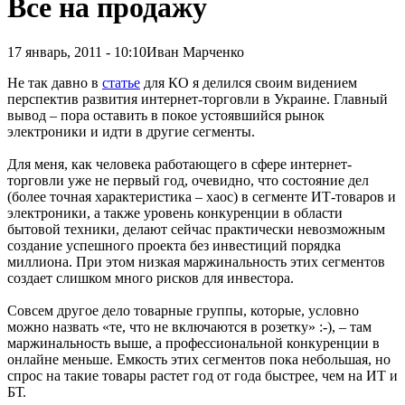
Все на продажу
17 январь, 2011 - 10:10
Иван Марченко
Не так давно в
статье
для КО я делился своим видением
перспектив развития интернет-торговли в Украине. Главный
вывод – пора оставить в покое устоявшийся рынок
электроники и идти в другие сегменты.
Для меня, как человека работающего в сфере интернет-
торговли уже не первый год, очевидно, что состояние дел
(более точная характеристика – хаос) в сегменте ИТ-товаров и
электроники, а также уровень конкуренции в области
бытовой техники, делают сейчас практически невозможным
создание успешного проекта без инвестиций порядка
миллиона. При этом низкая маржинальность этих сегментов
создает слишком много рисков для инвестора.
Совсем другое дело товарные группы, которые, условно
можно назвать «те, что не включаются в розетку» :-), – там
маржинальность выше, а профессиональной конкуренции в
онлайне меньше. Емкость этих сегментов пока небольшая, но
спрос на такие товары растет год от года быстрее, чем на ИТ и
БТ.