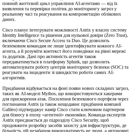
повний життєвий цикл управління АІ-агентами — від їх
виявлення та перевірки політик до моніторингу загроз у
реальному часі та реагування на компрометацію облікових
даних.
Cisco планує інтегрувати можливості Astrix у власну систему
Identity Intelligence та рішення для нульової довіри (Zero Trust),
включаючи Cisco Secure Access та Duo. Це дозволить
безпековим командам не лише ідентифікувати кожного АІ-
агента, а й розуміти контекст його поведінки на рівні мережі
та додатків. Дані про активність агентів також
передаватимуться в платформу Splunk, що дозволить
автоматизувати роботу центрів моніторингу безпеки (SOC) та
реагувати на інциденти зі швидкістю роботи самих АІ-
алгоритмів.
Придбання відбувається на фоні появи нових складних загроз,
таких як АІ-моделі Mythos, що використовуються хакерами
для прискорення атак. Посилення безпекового портфеля через
поглинання Astrix (а також нещодавнє придбання компанії
Galileo) підтверджує намір Cisco стати ключовим партнером
для бізнесу в епоху «агентної» економіки. Команда експертів
Astrix приєднається до підрозділу Cisco Security, щоб
продовжити розробку засобів захисту для інфраструктури, де
більшість дій незабаром виконуватимуть не люди, а автономні