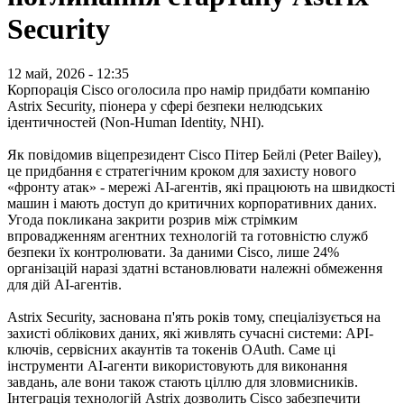
Security
12 май, 2026 - 12:35
Корпорація Cisco оголосила про намір придбати компанію
Astrix Security, піонера у сфері безпеки нелюдських
ідентичностей (Non-Human Identity, NHI).
Як повідомив віцепрезидент Cisco Пітер Бейлі (Peter Bailey),
це придбання є стратегічним кроком для захисту нового
«фронту атак» - мережі АІ-агентів, які працюють на швидкості
машин і мають доступ до критичних корпоративних даних.
Угода покликана закрити розрив між стрімким
впровадженням агентних технологій та готовністю служб
безпеки їх контролювати. За даними Cisco, лише 24%
організацій наразі здатні встановлювати належні обмеження
для дій АІ-агентів.
Astrix Security, заснована п'ять років тому, спеціалізується на
захисті облікових даних, які живлять сучасні системи: API-
ключів, сервісних акаунтів та токенів OAuth. Саме ці
інструменти АІ-агенти використовують для виконання
завдань, але вони також стають ціллю для зловмисників.
Інтеграція технологій Astrix дозволить Cisco забезпечити