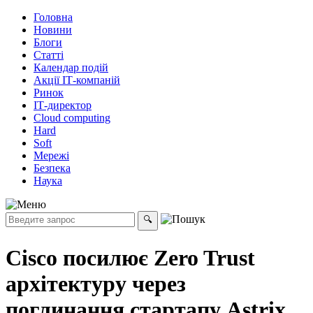
Головна
Новини
Блоги
Статті
Календар подій
Акції ІТ-компаній
Ринок
ІТ-директор
Cloud computing
Hard
Soft
Мережі
Безпека
Наука
Cisco посилює Zero Trust
архітектуру через
поглинання стартапу Astrix