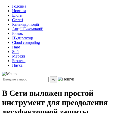
Головна
Новини
Блоги
Статті
Календар подій
Акції ІТ-компаній
Ринок
ІТ-директор
Cloud computing
Hard
Soft
Мережі
Безпека
Наука
В Сети выложен простой
инструмент для преодоления
двухфакторной защиты