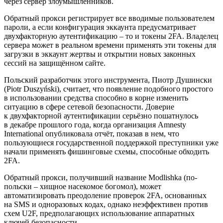
через сервер злоумышленников.
Обратный прокси регистрирует все вводимые пользователем
пароли, а если конфигурация эккаунта предусматривает
двухфакторную аутентификацию – то и токены 2FA. Владелец
сервера может в реальном времени применять эти токены для
загрузки в эккаунт жертвы и открытии новых законных
сессий на защищённом сайте.
Польский разработчик этого инструмента, Пиотр Душински
(Piotr Duszyński), считает, что появление подобного простого
в использовании средства способно в корне изменить
ситуацию в сфере сетевой безопасности. Доверие
к двухфакторной аутентификации серьёзно пошатнулось
в декабре прошлого года, когда организация Amnesty
International опубликовала отчёт, показав в нем, что
пользующиеся государственной поддержкой преступники уже
начали применять фишинговые схемы, способные обходить
2FA.
Обратный прокси, получивший название Modlishka (по-
польски – хищное насекомое богомол), может
автоматизировать преодоление проверок 2FA, основанных
на SMS и одноразовых кодах, однако неэффективен против
схем U2F, предполагающих использование аппаратных
ключей безопасности.