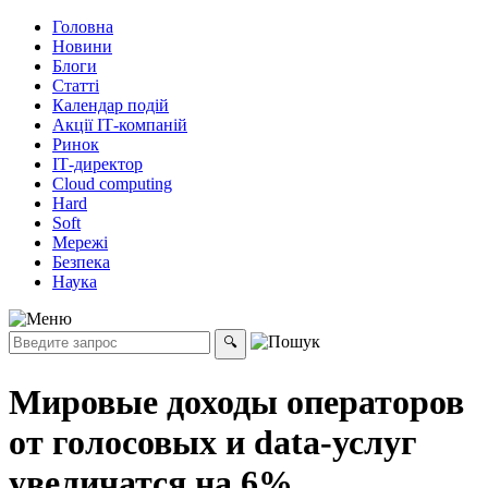
Головна
Новини
Блоги
Статті
Календар подій
Акції ІТ-компаній
Ринок
ІТ-директор
Cloud computing
Hard
Soft
Мережі
Безпека
Наука
Мировые доходы операторов
от голосовых и data-услуг
увеличатся на 6%