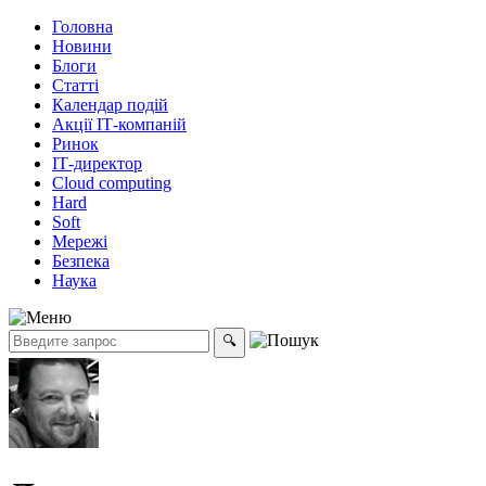
Головна
Новини
Блоги
Статті
Календар подій
Акції ІТ-компаній
Ринок
ІТ-директор
Cloud computing
Hard
Soft
Мережі
Безпека
Наука