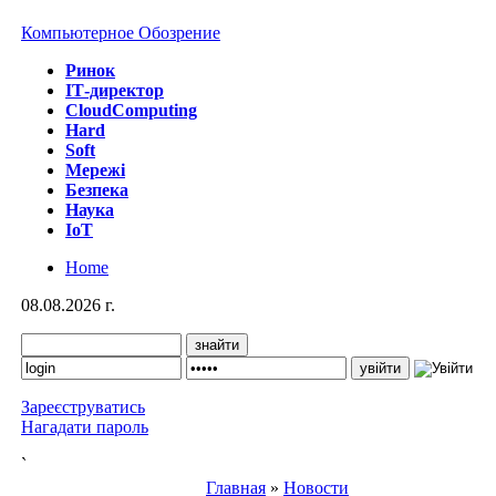
Компьютерное Обозрение
Ринок
IТ-директор
CloudComputing
Hard
Soft
Мережі
Безпека
Наука
IoT
Home
08.08.2026 г.
Зареєструватись
Нагадати пароль
`
Главная
»
Новости