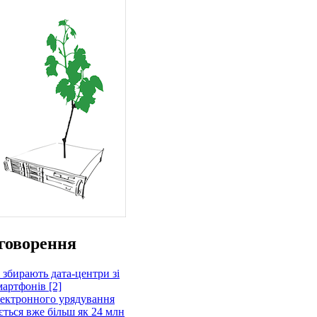
говорення
 збирають дата-центри зі
артфонів [2]
лектронного урядування
ється вже більш як 24 млн