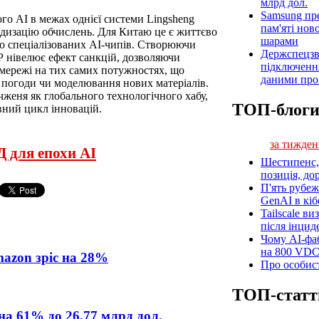
млрд дол.
Samsung пр
го АІ в межах однієї системи Lingsheng
пам'яті нов
идизацію обчислень. Для Китаю це є життєво
шарами
о спеціалізованих АІ-чипів. Створюючи
Держспецзв
Р нівелює ефект санкцій, дозволяючи
підключенн
омережі на тих самих потужностях, що
даними про 
 погоди чи моделювання нових матеріалів.
чженя як глобального технологічного хабу,
ТОП-блог
вний цикл інновацій.
за тижден
 для епохи AI
Шестипенс, 
позиція, до
П'ять рубеж
GenAI в кіб
Tailscale ви
після інцид
Чому AI-фа
на 800 VD
mazon зріс на 28%
Про особист
ТОП-статт
на 61% до 26,77 млрд дол.