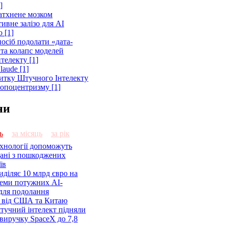
]
атхнене мозком
ивне залізо для AI
 [1]
осіб подолати «дата-
 та колапс моделей
телекту [1]
laude [1]
витку Штучного Інтелекту
ропоцентризму [1]
ни
ь
за місяць
за рік
ехнології допоможуть
дані з пошкоджених
їв
діляє 10 млрд євро на
семи потужних AI-
 для подолання
я від США та Китаю
 штучний інтелект підняли
виручку SpaceX до 7,8