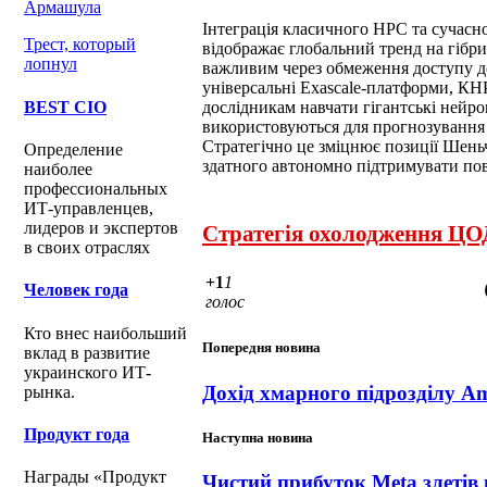
Армашула
Інтеграція класичного HPC та сучасно
Трест, который
відображає глобальний тренд на гібр
лопнул
важливим через обмеження доступу д
універсальні Exascale-платформи, КН
BEST CIO
дослідникам навчати гігантські нейр
використовуються для прогнозування
Стратегічно це зміцнює позиції Шень
Определение
здатного автономно підтримувати по
наиболее
профессиональных
ИТ-управленцев,
лидеров и экспертов
Стратегія охолодження ЦОД
в своих отраслях
+1
1
Человек года
голос
Кто внес наибольший
Попередня новина
вклад в развитие
украинского ИТ-
Дохід хмарного підрозділу A
рынка.
Продукт года
Наступна новина
Награды «Продукт
Чистий прибуток Meta злетів 