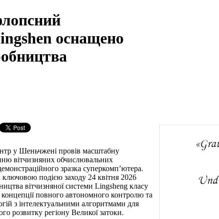
флопсний
ingshen оснащено
робництва
нтр у Шеньчжені провів масштабну
нню вітчизняних обчислювальних
демонстраційного зразка суперкомп’ютера.
 ключовою подією заходу 24 квітня 2026
вництва вітчизняної системи Lingsheng класу
 на концепції повного автономного контролю та
огій з інтелектуальними алгоритмами для
го розвитку регіону Великої затоки.