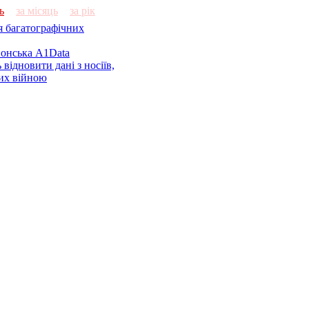
ь
за місяць
за рік
я багатографічних
онська A1Data
відновити дані з носіїв,
их війною