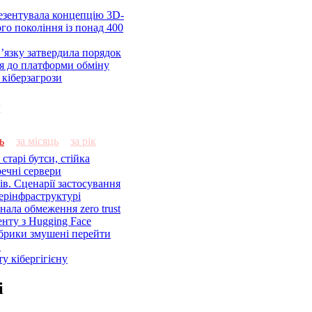
езентувала концепцію 3D-
ого покоління із понад 400
’язку затвердила порядок
я до платформи обміну
кіберзагрози
и
ь
за місяць
за рік
старі бутси, стійка
речні сервери
ів. Сценарії застосування
ерінфраструктурі
знала обмеження zero trust
енту з Hugging Face
брики змушені перейти
C
у кібергігієну
і