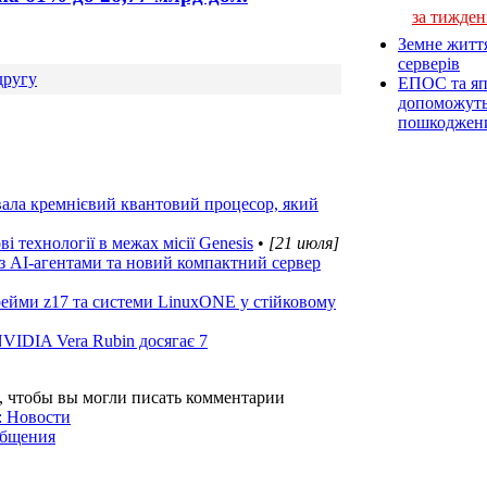
за тижден
Земне житт
серверів
другу
ЕПОС та яп
допоможуть 
пошкоджен
вала кремнієвий квантовий процесор, який
 технології в межах місії Genesis
•
[21 июля]
з AI-агентами та новий компактний сервер
ейми z17 та системи LinuxONE у стійковому
VIDIA Vera Rubin досягає 7
, чтобы вы могли писать комментарии
: Новости
общения