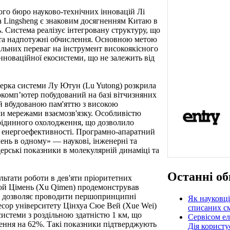
го бюро науково-технічних інновацій Лі
ема Lingsheng є знаковим досягненням Китаю в
 Система реалізує інтегровану структуру, що
і та надпотужні обчислення. Основною метою
льних переваг на інструмент високоякісного
нноваційної екосистеми, що не залежить від
ерка системи Лу Ютун (Lu Yutong) розкрила
ркомп’ютер побудований на базі вітчизняних
 вбудованою пам'яттю з високою
и мережами взаємозв'язку. Особливістю
рідинного охолодження, що дозволило
а енергоефективності. Програмно-апаратний
ень в одному» — наукові, інженерні та
дерські показники в молекулярній динаміці та
Останні об
ультати роботи в дев'яти пріоритетних
Сюй Цімень (Xu Qimen) продемонстрував
е дозволяє проводити першопринципні
Як науковці
есор університету Цінхуа Сюе Вей (Xue Wei)
списаних см
системи з роздільною здатністю 1 км, що
Сервісом е
ення на 62%. Такі показники підтверджують
Дія користу