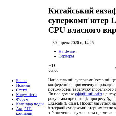
Китайський екза
суперкомп'ютер L
CPU власного ви
30 апреля 2026 г., 14:25
Hardware
Серверы
+1
1
голос
Національний суперкомп’ютерний це
Блоги
конференцію, присвячену впровадже
Новини
потужностей та запуску глобального 
Статті
Як повідомляє
офіційний сайт
центру,
Колумністи
року стала презентація прогресу буді
Форум
Exascale (E-class). Проєкт базується
Календар подій
інтеграції суперкомп’ютерних технол
Акції ІТ-
забезпечення наукового та промислово
компаній