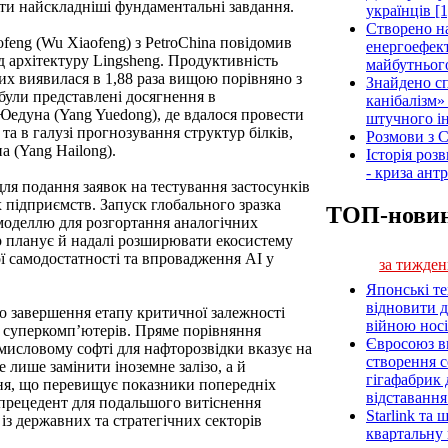
ати найскладніші фундаментальні завдання.
українців [1
Створено н
feng (Wu Xiaofeng) з PetroChina повідомив
енергоефект
д архітектуру Lingsheng. Продуктивність
майбутнього
их виявилася в 1,88 раза вищою порівняно з
Знайдено сп
ули представлені досягнення в
канібалізм»
Юедуна (Yang Yuedong), де вдалося провести
штучного ін
та в галузі прогнозування структур білків,
Розмови з C
 (Yang Hailong).
Історія роз
- криза ант
ля подання заявок на тестування застосунків
х підприємств. Запуск глобального зразка
ТОП-нови
 моделлю для розгортання аналогічних
 планує й надалі розширювати екосистему
ї самодостатності та впровадження AI у
за тижден
Японські т
відновити 
ро завершення етапу критичної залежності
війною носі
і суперкомп’ютерів. Пряме порівняння
Євросоюз ви
исловому софті для нафторозвідки вказує на
створення 
 лише замінити іноземне залізо, а й
гігафабрик
ня, що перевищує показники попередніх
відставанн
 прецедент для подальшого витіснення
Starlink та
із державних та стратегічних секторів
квартальну 