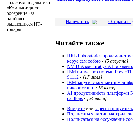
года» еженедельника
«Компьютерное
обозрение» за
наиболее
Напечатать
Отправить 
выдающиеся ИТ-
товары
Читайте также
HRL Laboratories продемонстру
керує сам собою
•
[5 августа]
NVIDIA масштабує AI та квантові
IBM випускає системи Power11 
S1112
•
[17 июля]
IBM запускає компактні мейнфр
використанні
•
[8 июля]
AI-продуктивність платформи N
exaflops
•
[24 июня]
Войдите
или
зарегистрируйтесь
Подписаться на тип материалов
Подписаться на обсуждение со