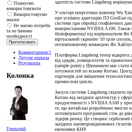
здатність системи Lingsheng вирішув
Плануємо
використовувати
У секторі енергетики інженер Wu Xiao
Використовуємо
про успішну адаптацію ПЗ GeoEast пі
аналог
системи при обробці геофізичних дан
Не маємо потреби
використанням NVIDIA A100. Також б
та не бачимо
біоінформатиці під керівництвом Ян 
необхідності
віртуальний скринінг 10 трлн сполук, 
оптимізованому командою Ян Хайлуна
Комментариев:1
Платформа Lingsheng тепер відкрита д
Другие опросы
від урядів, університетів та приватни
Результаты
(sample point) у Шеньчжені має стати
потужностей по всьому Китаю. Центр
Колонка
партнерів для зміцнення технологічно
промислові цикли.
Запуск системи Lingsheng свідчить п
Китаю від західних архітектур у сфер
продуктивності з NVIDIA A100 у пром
те, що китайські розробники змогли не
оптимізувати програмний стек до рів
лідерів ринку. Це створює серйозний
західних напівпровідникових гігантів 
Геннадий
економіки КНР.