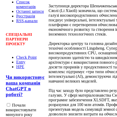
Список
Заступниця директора Шеньчженьсько
коментарів
Сяолі (Li Xiaoli) зазначила, що сист
Останні записи
галузі високопродуктивних обчислень.
Реєстрація
поєднує універсальні, інтелектуальн
RSS-канали
платформи є перетворення обчислюва
економічного розвитку та створення і
іноземних технологічних стеків.
СПЕЦ
І
АЛЬНІ
ПАРТНЕРИ
Директорка центру та головна дизайн
ПРОЕКТУ
технічні особливості Lingsheng. Супе
високопродуктивних CPU, оснащений
Check Point
пропускною здатністю та швидкісним
Entry
архітектури є використання повного 
HPE
досягти проривів у продуктивності т
комплекс підтримує «три типи обчисл
інтелектуальні (AI), демонструючи лі
Чи використовує
навчанні великих моделей.
ваша компанія
ChatGPT в
Під час заходу було представлено рез
роботі?
галузях. У сфері матеріалознавства 
програмне забезпечення XLSDFT, як
розрахунки для 100 млн атомів. Проф
Почали
презентував модель симуляції земної 
використовувати
дозволило знизити витрати на обчисл
минулого року