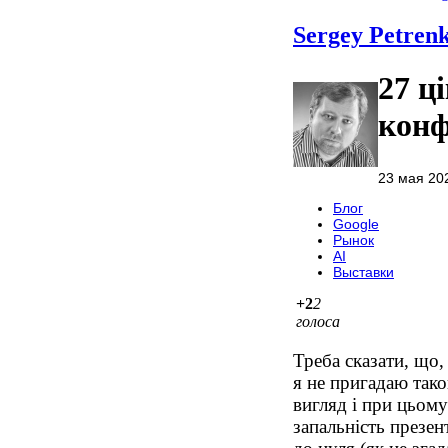
Sergey Petren
27 ц
конф
23 мая 202
Блог
Google
Рынок
AI
Выставки
+2
2
голоса
Треба сказати, що,
я не пригадаю так
вигляд і при цьом
запальність презен