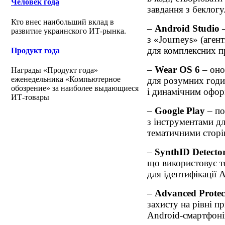
Человек года
завдання з беклогу
Кто внес наибольший вклад в
–
Android Studio
–
развитие украинского ИТ-рынка.
з «Journeys» (аген
для комплексних п
Продукт года
–
Wear OS 6
– оно
Награды «Продукт года»
еженедельника «Компьютерное
для розумних годи
обозрение» за наиболее выдающиеся
і динамічним офор
ИТ-товары
–
Google Play
– по
з інструментами д
тематичними сторін
–
SynthID Detecto
що використовує т
для ідентифікації A
–
Advanced Protec
захисту на рівні 
Android-смартфоні