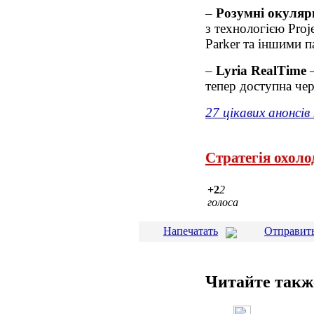
–
Розумні окуляр
з технологією Proj
Parker та іншими п
–
Lyria RealTime
–
тепер доступна чер
27 цікавих анонсів
Стратегія охол
+2
2
голоса
Напечатать
Отправить
Читайте такж