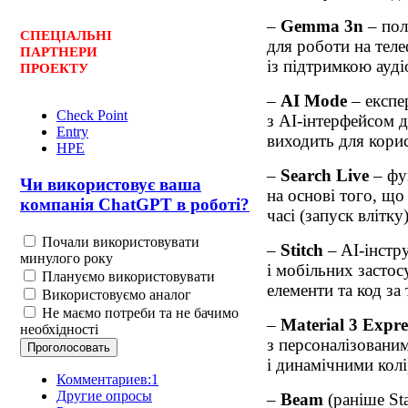
–
Gemma 3n
– пол
СПЕЦ
І
АЛЬНІ
для роботи на теле
ПАРТНЕРИ
із підтримкою аудіо
ПРОЕКТУ
–
AI Mode
– експе
Check Point
з AI-інтерфейсом 
Entry
виходить для кори
HPE
–
Search Live
– фу
Чи використовує ваша
на основі того, що
компанія ChatGPT в роботі?
часі (запуск влітку)
Почали використовувати
–
Stitch
– AI-інстр
минулого року
і мобільних застос
Плануємо використовувати
елементи та код за
Використовуємо аналог
Не маємо потреби та не бачимо
–
Material 3 Expre
необхідності
з персоналізовани
і динамічними кол
Комментариев:1
Другие опросы
–
Beam
(раніше St