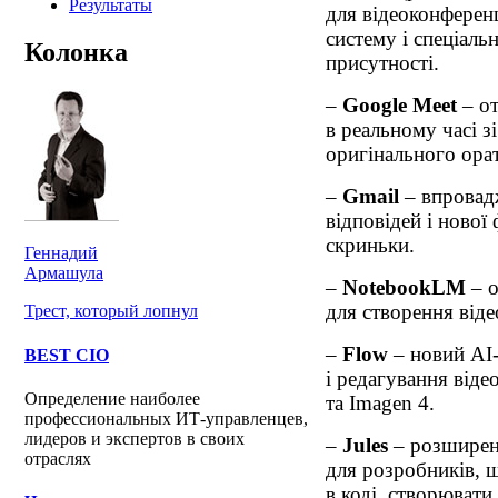
Результаты
для відеоконферен
систему і спеціаль
Колонка
присутності.
–
Google Meet
– от
в реальному часі з
оригінального ора
–
Gmail
– впровад
відповідей і нової
скриньки.
Геннадий
Армашула
–
NotebookLM
– о
для створення віде
Трест, который лопнул
–
Flow
– новий AI-
BEST CIO
і редагування віде
Определение наиболее
та Imagen 4.
профессиональных ИТ-управленцев,
лидеров и экспертов в своих
–
Jules
– розширено
отраслях
для розробників, 
в коді, створювати