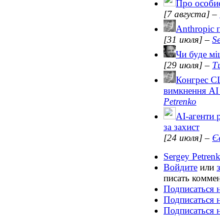
Про особис
[7 августа]
–
Anthropic 
[31 июля]
–
S
Чи буде мі
[29 июля]
–
Т
Конгрес С
вимкнення AI 
Petrenko
AI-агенти
за захист
[24 июля]
–
Є
Sergey Petrenk
Войдите
или
писать комме
Подписаться н
Подписаться 
Подписаться н