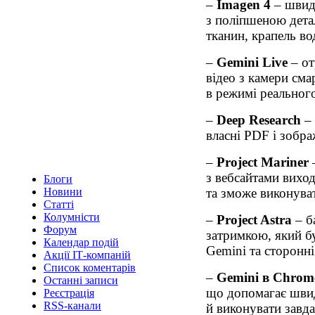
–
Imagen 4
– швид
з поліпшеною дета
тканин, крапель во
–
Gemini Live
– от
відео з камери сма
в режимі реального
–
Deep Research
– 
власні PDF і зобр
–
Project Mariner
–
з вебсайтами виход
Блоги
та зможе виконува
Новини
Статті
Колумністи
–
Project Astra
– б
Форум
затримкою, який б
Календар подій
Gemini та сторонні
Акції ІТ-компаній
Список коментарів
–
Gemini в Chrom
Останні записи
що допомагає швид
Реєстрація
RSS-канали
й виконувати завда