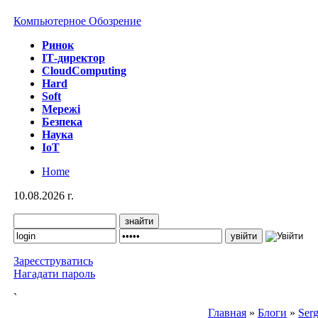
Компьютерное Обозрение
Ринок
IТ-директор
CloudComputing
Hard
Soft
Мережі
Безпека
Наука
IoT
Home
10.08.2026 г.
Зареєструватись
Нагадати пароль
`
Главная
»
Блоги
»
Serg