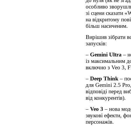
до нуля (як не згад
особливо зворушли
зі сцени сказати «
на відкритому пові
більш насиченим.
Вирішив зібрати вс
запусків:
–
Gemini Ultra
– н
із максимальним до
включно з Veo 3, F
–
Deep Think
– по
для Gemini 2.5 Pro,
відповіді перед ви
від конкурентів).
–
Veo 3
– нова моде
звукові ефекти, фо
персонажів.