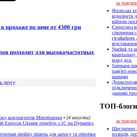
за тижден
Японські т
відновити 
війною носі
в продаже по цене от 4300 грн
Євросоюз ви
створення 
гігафабрик
відставанн
Starlink та
лов подходит для высокочастотных
квартальну 
млрд дол.
Samsung пр
пам'яті нов
шарами
Держспецзв
ь другу
підключенн
даними про 
ТОП-блог
ірку контрагентів Міноборони
•
[4 августа]
за тижден
ій Eurocon Ukraine перейти з 1С на Dynamics
Шестипенс, 
тнерам лінійку рішень для запису та обробки
позиція, до