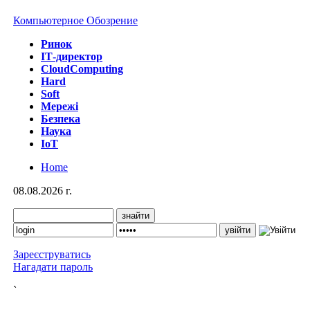
Компьютерное Обозрение
Ринок
IТ-директор
CloudComputing
Hard
Soft
Мережі
Безпека
Наука
IoT
Home
08.08.2026 г.
Зареєструватись
Нагадати пароль
`