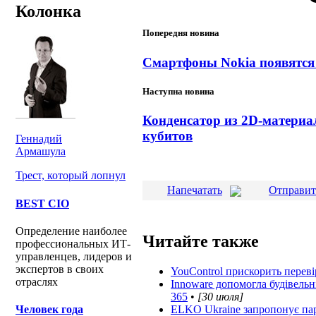
Колонка
Попередня новина
Смартфоны Nokia появятся 
Наступна новина
Конденсатор из 2D-материа
кубитов
Геннадий
Армашула
Трест, который лопнул
Напечатать
Отправит
BEST CIO
Определение наиболее
Читайте также
профессиональных ИТ-
управленцев, лидеров и
экспертов в своих
YouControl прискорить перев
отраслях
Innoware допомогла будівельн
365
•
[30 июля]
ELKO Ukraine запропонує пар
Человек года