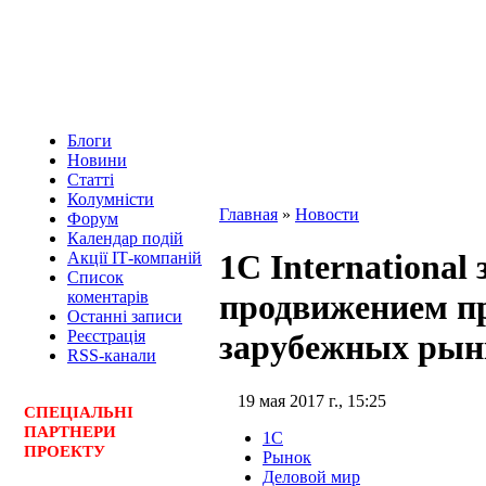
Блоги
Новини
Статті
Колумністи
Главная
»
Новости
Форум
Календар подій
1С International
Акції ІТ-компаній
Список
коментарів
продвижением п
Останні записи
Реєстрація
зарубежных рын
RSS-канали
19 мая 2017 г., 15:25
СПЕЦ
І
АЛЬНІ
ПАРТНЕРИ
1C
ПРОЕКТУ
Рынок
Деловой мир