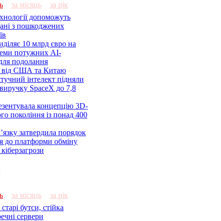
ь
за місяць
за рік
ехнології допоможуть
дані з пошкоджених
їв
діляє 10 млрд євро на
семи потужних AI-
 для подолання
я від США та Китаю
 штучний інтелект підняли
виручку SpaceX до 7,8
езентувала концепцію 3D-
ого покоління із понад 400
’язку затвердила порядок
я до платформи обміну
кіберзагрози
и
ь
за місяць
за рік
старі бутси, стійка
речні сервери