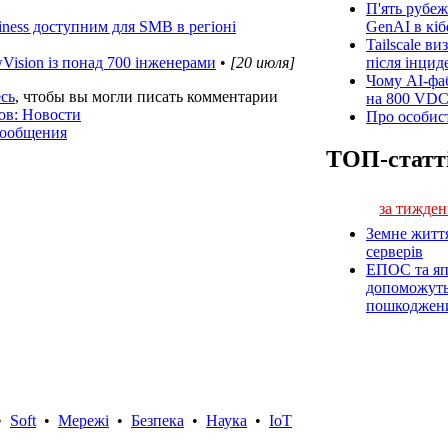
П'ять рубеж
iness доступним для SMB в регіоні
GenAI в кіб
Tailscale ви
wVision із понад 700 інженерами
•
[20 июля]
після інцид
Чому AI-фа
сь
, чтобы вы могли писать комментарии
на 800 VD
ов: Новости
Про особист
сообщения
ТОП-статт
за тижден
Земне житт
серверів
ЕПОС та яп
допоможуть 
пошкоджен
•
Soft
•
Мережі
•
Безпека
•
Наука
•
IoT