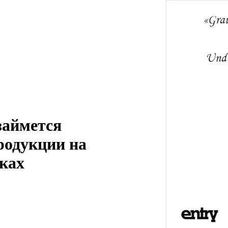
 займется
родукции на
ках