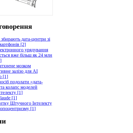
говорення
 збирають дата-центри зі
артфонів [2]
лектронного урядування
ється вже більш як 24 млн
]
атхнене мозком
ивне залізо для AI
 [1]
осіб подолати «дата-
 та колапс моделей
телекту [1]
laude [1]
витку Штучного Інтелекту
ропоцентризму [1]
ни