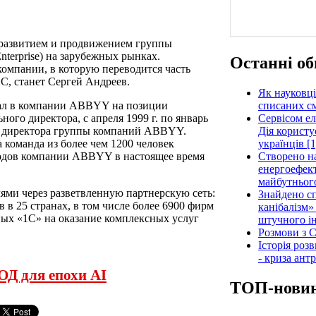
развитием и продвижением группы
terprise) на зарубежных рынках.
Останні об
компании, в которую переводится часть
С, станет Сергей Андреев.
Як науковці
списаних см
отал в компании ABBYY на позиции
Сервісом е
ного директора, с апреля 1999 г. по январь
Дія користу
го директора группы компаний ABBYY.
українців [1
 команда из более чем 1200 человек
Створено н
ходов компании ABBYY в настоящее время
енергоефект
майбутнього
ями через разветвленную партнерскую сеть:
Знайдено сп
 в 25 странах, в том числе более 6900 фирм
канібалізм»
ых «1С» на оказание комплексных услуг
штучного ін
Розмови з C
Історія роз
- криза ант
ОД для епохи AI
ТОП-нови