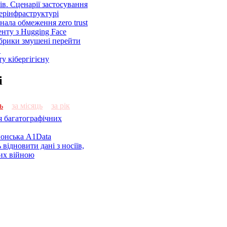
ів. Сценарії застосування
ерінфраструктурі
знала обмеження zero trust
енту з Hugging Face
брики змушені перейти
C
у кібергігієну
і
ь
за місяць
за рік
я багатографічних
онська A1Data
відновити дані з носіїв,
их війною