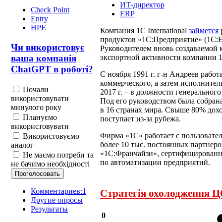
ИТ-директор
Check Point
ERP
Entry
HPE
Компания 1С International
займется
продуктов «1C:Предприятие» (1С:En
Чи використовує
Руководителем вновь создаваемой 
экспортной активности компании 1
ваша компанія
ChatGPT в роботі?
С ноября 1991 г. г-н Андреев раб
коммерческого, а затем исполнитель
Почали
2017 г. – в должности генерально
використовувати
Под его руководством была собрана
минулого року
в 16 странах мира. Свыше 80% до
Плануємо
поступает из-за рубежа.
використовувати
Фирма «1С» работает с пользовател
Використовуємо
более 10 тыс. постоянных партнеров
аналог
«1С:Франчайзи», сертифицированн
Не маємо потреби та
по автоматизации предприятий.
не бачимо необхідності
Комментариев:1
Стратегія охолодження Ц
Другие опросы
Результаты
0