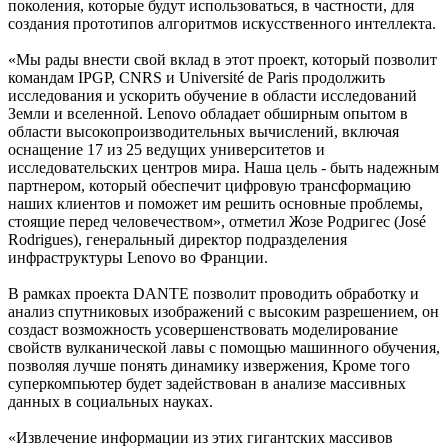
поколения, которые будут использоваться, в частности, для
создания прототипов алгоритмов искусственного интеллекта.
«Мы рады внести свой вклад в этот проект, который позволит
командам IPGP, CNRS и Université de Paris продолжить
исследования и ускорить обучение в области исследований
Земли и вселенной. Lenovo обладает обширным опытом в
области высокопроизводительных вычислений, включая
оснащение 17 из 25 ведущих университетов и
исследовательских центров мира. Наша цель - быть надежным
партнером, который обеспечит цифровую трансформацию
наших клиентов и поможет им решить основные проблемы,
стоящие перед человечеством», отметил Жозе Родригес (José
Rodrigues), генеральный директор подразделения
инфраструктуры Lenovo во Франции.
В рамках проекта DANTE позволит проводить обработку и
анализ спутниковых изображений с высоким разрешением, он
создаст возможность усовершенствовать моделирование
свойств вулканической лавы с помощью машинного обучения,
позволяя лучше понять динамику извержения, Кроме того
суперкомпьютер будет задействован в анализе массивных
данных в социальных науках.
«Извлечение информации из этих гигантских массивов