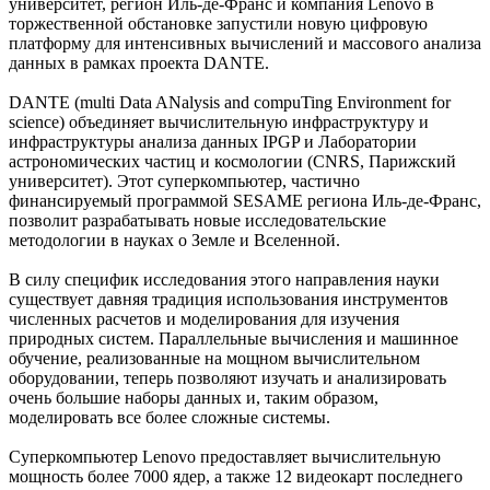
университет, регион Иль-де-Франс и компания Lenovo в
торжественной обстановке запустили новую цифровую
платформу для интенсивных вычислений и массового анализа
данных в рамках проекта DANTE.
DANTE (multi Data ANalysis and compuTing Environment for
science) объединяет вычислительную инфраструктуру и
инфраструктуры анализа данных IPGP и Лаборатории
астрономических частиц и космологии (CNRS, Парижский
университет). Этот суперкомпьютер, частично
финансируемый программой SESAME региона Иль-де-Франс,
позволит разрабатывать новые исследовательские
методологии в науках о Земле и Вселенной.
В силу специфик исследования этого направления науки
существует давняя традиция использования инструментов
численных расчетов и моделирования для изучения
природных систем. Параллельные вычисления и машинное
обучение, реализованные на мощном вычислительном
оборудовании, теперь позволяют изучать и анализировать
очень большие наборы данных и, таким образом,
моделировать все более сложные системы.
Суперкомпьютер Lenovo предоставляет вычислительную
мощность более 7000 ядер, а также 12 видеокарт последнего