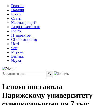
Головна
Новини
Блоги
Статті
Календар подій
Акції ІТ-компаній
Ринок
ІТ-директор
Cloud computing
Hard
Soft
Мережі
Безпека
Наука
Lenovo поставила
Парижскому университету
суперкомпьютер на 7 тыс.