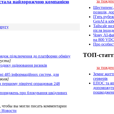
і стала найдорожчою компанією
за тижден
Шестипенс, 
позиція, до
П'ять рубеж
GenAI в кіб
Tailscale ви
другу
після інцид
Чому AI-фа
на 800 VD
Про особист
ТОП-статт
рядок підключення до платформи обміну
густа]
тодику оцінювання ризиків
за тижден
Земне житт
ані 485 інформаційних систем, для
серверів
июля]
ЕПОС та яп
в першому півріччі опрацював 248
допоможуть 
пошкоджен
озпоряджень про блокування шкідливих
, чтобы вы могли писать комментарии
: Новости