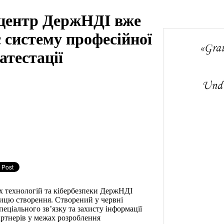
 центр ДержНДІ вже
 систему професійної
атестації
х технологій та кібербезпеки ДержНДІ
ицю створення. Створений у червні
пеціального зв’язку та захисту інформації
ртнерів у межах розроблення