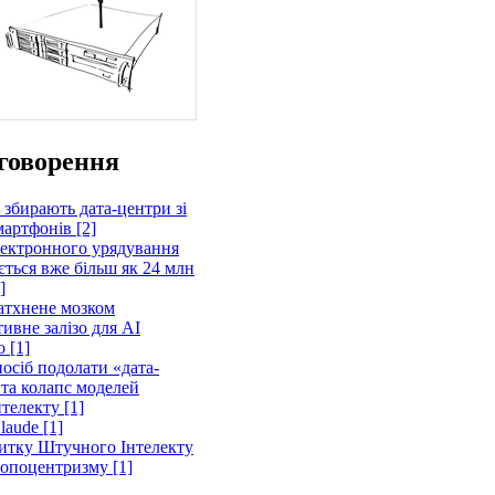
говорення
 збирають дата-центри зі
артфонів [2]
лектронного урядування
ється вже більш як 24 млн
]
атхнене мозком
ивне залізо для AI
 [1]
осіб подолати «дата-
 та колапс моделей
телекту [1]
laude [1]
витку Штучного Інтелекту
ропоцентризму [1]