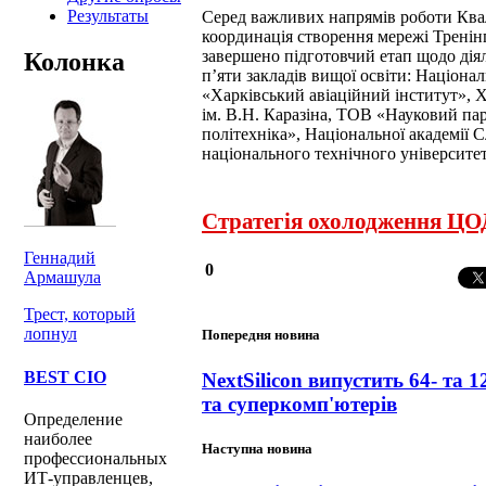
Результаты
Серед важливих напрямів роботи Ква
координація створення мережі Тренінг
завершено підготовчий етап щодо діял
Колонка
п’яти закладів вищої освіти: Націона
«Харківський авіаційний інститут», 
ім. В.Н. Каразіна, ТОВ «Науковий п
політехніка», Національної академії
національного технічного університет
Стратегія охолодження ЦОД
Геннадий
0
Армашула
Трест, который
лопнул
Попередня новина
BEST CIO
NextSilicon випустить 64- та 
та суперкомп'ютерів
Определение
наиболее
Наступна новина
профессиональных
ИТ-управленцев,