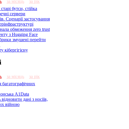
ь
за місяць
за рік
старі бутси, стійка
речні сервери
ів. Сценарії застосування
ерінфраструктурі
знала обмеження zero trust
енту з Hugging Face
брики змушені перейти
C
у кібергігієну
і
ь
за місяць
за рік
я багатографічних
онська A1Data
відновити дані з носіїв,
их війною