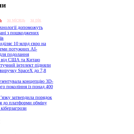
ни
ь
за місяць
за рік
ехнології допоможуть
дані з пошкоджених
їв
діляє 10 млрд євро на
семи потужних AI-
 для подолання
я від США та Китаю
 штучний інтелект підняли
виручку SpaceX до 7,8
езентувала концепцію 3D-
ого покоління із понад 400
’язку затвердила порядок
я до платформи обміну
кіберзагрози
и