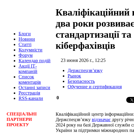
Кваліфікаційний
два роки розвиває
стандартизації та 
Блоги
Новини
кіберфахівців
Статті
Колумністи
Форум
23 июня 2026 г., 12:25
Календар подій
Акції ІТ-
Держспецзв’язку
компаній
Рынок
Список
Безопасность
коментарів
Обучение и сертификация
Останні записи
Реєстрація
0
RSS-канали
Кваліфікаційний центр інформаційни
СПЕЦ
І
АЛЬНІ
Держспецзв’язку
відзначає
другу річн
ПАРТНЕРИ
2024 року на базі Державної служби с
ПРОЕКТУ
України за підтримки міжнародних па