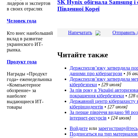
SK Hynix обігнала Samsung 
лидеров и экспертов
Південної Кореї
в своих отраслях
Человек года
Напечатать
Отправить 
Кто внес наибольший
вклад в развитие
украинского ИТ-
рынка.
Читайте также
Продукт года
Держспецзв’язку затвердила по
даними про кіберзагрози
•
[6 ав
Награды «Продукт
Держспецзв’язку затвердила ме
года» еженедельника
кібербезпеки
•
[29 июля]
«Компьютерное
За пів року в Україні авторизов
обозрение» за
покращення кібербезпеки
•
[28 
наиболее
Державний центр кіберзахисту 
выдающиеся ИТ-
кіберінцидентів
•
[27 июля]
товары
За перше півріччя видано 98 р
інтернет-ресурсів
•
[24 июля]
Войдите
или
зарегистрируйтесь
Подписаться на тип материалов