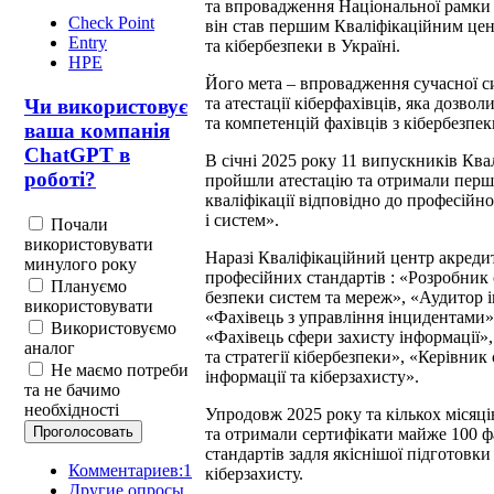
та впровадження Національної рамки 
Check Point
він став першим Кваліфікаційним це
Entry
та кібербезпеки в Україні.
HPE
Його мета – впровадження сучасної с
та атестації кіберфахівців, яка дозво
Чи використовує
та компетенцій фахівців з кібербезпе
ваша компанія
ChatGPT в
В січні 2025 року 11 випускників Кв
роботі?
пройшли атестацію та отримали перші 
кваліфікації відповідно до професійн
і систем».
Почали
використовувати
Наразі Кваліфікаційний центр акреди
минулого року
професійних стандартів : «Розробник 
Плануємо
безпеки систем та мереж», «Аудитор 
використовувати
«Фахівець з управління інцидентами»,
Використовуємо
«Фахівець сфери захисту інформації»
аналог
та стратегії кібербезпеки», «Керівник
Не маємо потреби
інформації та кіберзахисту».
та не бачимо
необхідності
Упродовж 2025 року та кількох місяці
та отримали сертифікати майже 100 ф
стандартів задля якіснішої підготовки
Комментариев:1
кіберзахисту.
Другие опросы