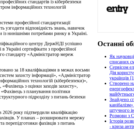
професійних стандартів із кібербезпеки
нтром інформаційних технологій
истеми професійної стандартизації
лить узгодити відповідність знань, навичок
ки із нинішніми потребами ринку в Україні.
Останні об
аліфікаційного центру ДержНДІ успішно
в Україні сертифікати з професійної
ого стандарту «Адміністратор мереж
Як науковці
списаних см
Сервісом е
товано за 18 кваліфікаціями в межах восьми
Дія користу
систем захисту інформації», «Адміністратор
українців [1
інформаційних технологій (кібербезпеки)»,
Створено н
 «Фахівець з оцінки заходів захисту»,
енергоефект
, «Фахівець з планування політики
майбутнього
 структурного підрозділу з питань безпеки
Знайдено сп
канібалізм»
штучного ін
в 2026 року підтвердили кваліфікацію
Розмови з C
ахівців. У планах – розширювати мережу
Історія роз
 та перепідготовки фахівців з питань
- криза ант