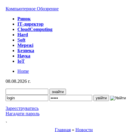
Компьютерное Обозрение
Ринок
IТ-директор
CloudComputing
Hard
Soft
Мережі
Безпека
Наука
IoT
Home
08.08.2026 г.
Зареєструватись
Нагадати пароль
`
Главная
»
Новости