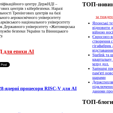
ТОП-нови
ліфікаційного центру ДержНДІ –
ових центрів з кібербезпеки. Наразі
ьності Тренінгових центрів на базі
за тижден
льного аерокосмічного університету
Харківського національного університету
Японські т
арк Державного університету «Житомирська
відновити 
 Служби безпеки України та Вінницького
війною носі
у.
Євросоюз ви
створення 
гігафабрик
відставанн
 для епохи AI
Starlink та
квартальну 
млрд дол.
Samsung пр
пам'яті нов
шарами
Держспецзв
підключенн
128-ядерні процесори RISC-V для AI
даними про 
ТОП-блог