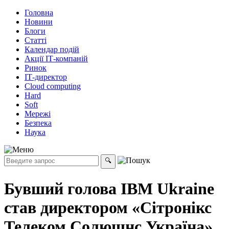
Головна
Новини
Блоги
Статті
Календар подій
Акції ІТ-компаній
Ринок
ІТ-директор
Cloud computing
Hard
Soft
Мережі
Безпека
Наука
Бувший голова IBM Ukraine
став директором «Сітронікс
Телеком Солюшнс Україна»