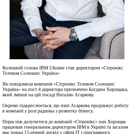
Колишній голова IBM Ukraine став директором «Сітронікс
Телеком Солюшнс Україна»
Як повідомила компанія «Сітронікс Телеком Солюшнс
Україна» на пост її директора призначено Богдана Хорощака,
який змінив на цій посаді Наталію Агаркову.
Окремо підкреслюється, що пані Агаркова продовжує роботу
в компанії у ролі радника з розвитку бізнесу.
Перш ніж долучитися до компанії «Сітронікс» пан Хорощак
працював генеральним директором IBM в Україні та загалом
має понад 15-річний досвід у сфері ІТ і програмного