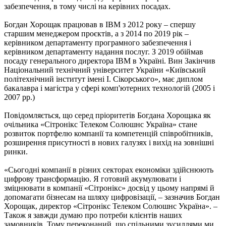
забезпечення, в тому числі на керівних посадах.
Богдан Хорощак працював в IBM з 2012 року – спершу
старшим менеджером проєктів, а з 2014 по 2019 рік –
керівником департаменту програмного забезпечення і
керівником департаменту надання послуг. З 2019 обіймав
посаду генерального директора IBM в Україні. Вин Закінчив
Національний технічний університет України «Київський
політехнічний інститут імені І. Сікорського», має диплом
бакалавра і магістра у сфері комп'ютерних технологій (2005 і
2007 рр.)
Повідомляється, що серед пріоритетів Богдана Хорощака як
очільника «Сітронікс Телеком Солюшнс Україна» стане
розвиток портфелю компанії та компетенцій співробітників,
розширення присутності в нових галузях і вихід на зовнішні
ринки.
«Сьогодні компанії в різних секторах економіки здійснюють
цифрову трансформацію. Я готовий акумулювати і
зміцнювати в компанії «Сітронікс» досвід у цьому напрямі й
допомагати бізнесам на шляху цифровізації, – зазначив Богдан
Хорощак, директор «Сітронікс Телеком Солюшнс Україна». –
Також я завжди думаю про потреби клієнтів наших
замовників. Тому переконаний, що спільними зусиллями ми