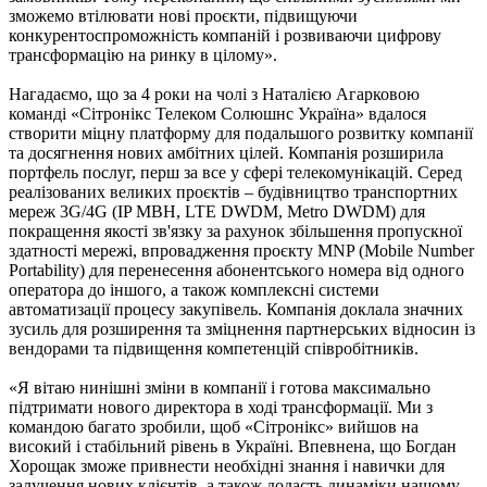
зможемо втілювати нові проєкти, підвищуючи
конкурентоспроможність компаній і розвиваючи цифрову
трансформацію на ринку в цілому».
Нагадаємо, що за 4 роки на чолі з Наталією Агарковою
команді «Сітронікс Телеком Солюшнс Україна» вдалося
створити міцну платформу для подальшого розвитку компанії
та досягнення нових амбітних цілей. Компанія розширила
портфель послуг, перш за все у сфері телекомунікацій. Серед
реалізованих великих проєктів – будівництво транспортних
мереж 3G/4G (IP MBH, LTE DWDM, Metro DWDM) для
покращення якості зв'язку за рахунок збільшення пропускної
здатності мережі, впровадження проєкту MNP (Mobile Number
Portability) для перенесення абонентського номера від одного
оператора до іншого, а також комплексні системи
автоматизації процесу закупівель. Компанія доклала значних
зусиль для розширення та зміцнення партнерських відносин із
вендорами та підвищення компетенцій співробітників.
«Я вітаю нинішні зміни в компанії і готова максимально
підтримати нового директора в ході трансформації. Ми з
командою багато зробили, щоб «Сітронікс» вийшов на
високий і стабільний рівень в Україні. Впевнена, що Богдан
Хорощак зможе привнести необхідні знання і навички для
залучення нових клієнтів, а також додасть динаміки нашому