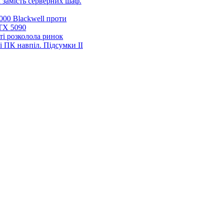
 замість серверних шаф.
00 Blackwell проти
TX 5090
ті розколола ринок
і ПК навпіл. Підсумки ІІ