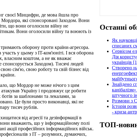
нг своєї Мінцифри, де мова йшла про
и Мордора, які спонсоровані Заходом. Вони
Останні об
міти, що вони оголосили війну не
олітикам. Вони оголосили війну та воюють із
Як науковці
списаних см
і тримають оборону проти країни-агресора.
Сервісом е
 участь у цьому з IT-ком'юніті. І вся оборона
Дія користу
х, власним коштом, а не як вважає
українців [1
е спонсорується Заходом). Тисячі людей
Створено н
свою сім'ю, свою роботу та свій бізнес від
енергоефект
 країни.
майбутнього
Знайдено сп
дало, що Мордор не може нічого з цим
канібалізм»
 атакував Україну і продовжує це робити
штучного ін
 ботів за шаблонами та лекалами, за
Розмови з C
вано. Це були просто виконавці, які не
Історія роз
пару тисяч рублів.
- криза ант
ищатися від агресії та дезінформації в
о вони вважають, що у інформаційному полі
ТОП-нови
ні акції професійних інформаційних військ.
професіоналів з IT – розумних, думаючих,