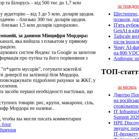
та Білорусь – від 500 тис до 1,7 млн ​​
за тижден
у аудиторію – від 3 до 5 млн. доларів щодня.
Шестипенс, 
идачею – близько 300 тис доларів щодня.
позиція, до
 близько 1,5 млн доларів одноразово.
П'ять рубеж
GenAI в кіб
ампаній, за даними Мінцифри Мордора:
Tailscale ви
каналі, яка вийшла з плакатом у прямому
після інцид
ерацією.
Чому AI-фа
ошукових систем Яндекс та Google за запитом
на 800 VD
формація про путіна та його порівняння з
Anthropic п
"п*здити мусорiв", готувати коктейлі
ТОП-статт
и диверсії на залізниці біля Мордора.
зповсюджувати підроблені рахунки за ЖКГ, у
селення.
за місяць
а засоби першої необхідності настільки, що
Дмитро Попі
на російськ
ступних товарів: рис, крупи, макарони, сіль,
сповільненої
цифр Мордора не називає.
IT Infrastru
Summit 2026
, чтобы вы могли писать комментарии
HPE Discove
 блог
змушує пер
общения
ІТ-бюджету