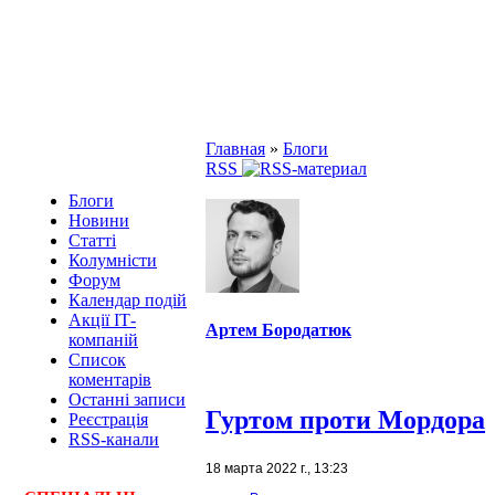
Главная
»
Блоги
RSS
Блоги
Новини
Статті
Колумністи
Форум
Календар подій
Акції ІТ-
Артем Бородатюк
компаній
Список
коментарів
Останні записи
Гуртом проти Мордора
Реєстрація
RSS-канали
18 марта 2022 г., 13:23