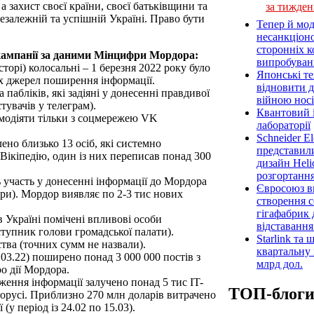
а захист своєї країни, своєї батьківщини та
за тижден
езалежній та успішній Україні. Право бути
Тепер й мод
несанкціон
сторонніх к
 кампанії за даними Мінцифри Мордора:
випробуван
сторі) колосальні – 1 березня 2022 року було
Японські т
их джерел поширення інформації.
відновити 
 пабліків, які задіяні у донесенні правдивої
війною носі
тувачів у телеграм).
Квантовий і
ємодіяти тільки з соцмережею VK
лабораторії
Schneider E
ено близько 13 осіб, які системно
представил
Вікіпедію, один із них переписав понад 300
дизайн Heli
розгортання
ь участь у донесенні інформації до Мордора
Євросоюз ви
ри). Мордор виявляє по 2-3 тис нових
створення 
гігафабрик
в Україні помічені впливові особи
відставанн
ступник голови громадської палати).
Starlink та
тва (точних сумм не назвали).
квартальну 
.03.22) поширено понад 3 000 000 постів з
млрд дол.
о дії Мордора.
ення інформації залучено понад 5 тис IT-
ТОП-блог
ілорусі. Приблизно 270 млн доларів витрачено
(у період із 24.02 по 15.03).