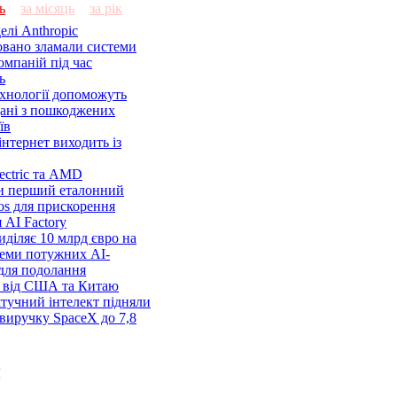
ь
за місяць
за рік
елі Anthropic
овано зламали системи
омпаній під час
ь
ехнології допоможуть
дані з пошкоджених
їв
нтернет виходить із
lectric та AMD
и перший еталонний
os для прискорення
 AI Factory
діляє 10 млрд євро на
семи потужних AI-
 для подолання
я від США та Китаю
 штучний інтелект підняли
виручку SpaceX до 7,8
и