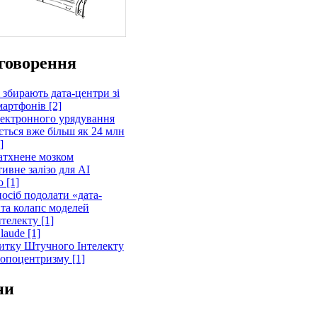
говорення
 збирають дата-центри зі
артфонів [2]
лектронного урядування
ється вже більш як 24 млн
]
атхнене мозком
ивне залізо для AI
 [1]
осіб подолати «дата-
 та колапс моделей
телекту [1]
laude [1]
витку Штучного Інтелекту
ропоцентризму [1]
ни