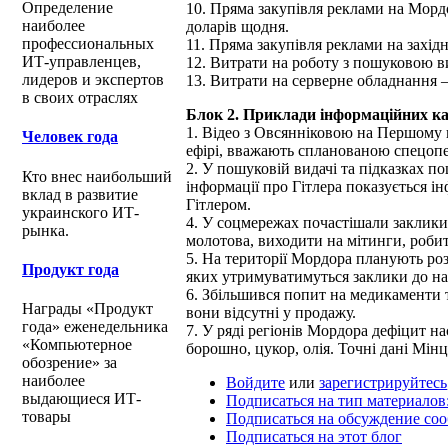
Определение
10. Пряма закупівля реклами на Мордор 
наиболее
доларів щодня.
профессиональных
11. Пряма закупівля реклами на західн
ИТ-управленцев,
12. Витрати на роботу з пошуковою в
лидеров и экспертов
13. Витрати на серверне обладнання –
в своих отраслях
Блок 2. Приклади інформаційних к
1. Відео з Овсянніковою на Першому 
Человек года
ефірі, вважають спланованою спецоп
2. У пошуковій видачі та підказках п
Кто внес наибольший
інформації про Гітлера показується ін
вклад в развитие
Гітлером.
украинского ИТ-
4. У соцмережах почастішали заклики 
рынка.
молотова, виходити на мітинги, робит
5. На території Мордора планують ро
Продукт года
яких утримуватимуться заклики до на
6. Збільшився попит на медикаменти т
Награды «Продукт
вони відсутні у продажу.
года» еженедельника
7. У ряді регіонів Мордора дефіцит на
«Компьютерное
борошно, цукор, олія. Точні дані Мін
обозрение» за
наиболее
Войдите
или
зарегистрируйтесь
выдающиеся ИТ-
Подписаться на тип материалов:
товары
Подписаться на обсуждение со
Подписаться на этот блог