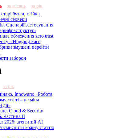
ь
за місяць
за рік
старі бутси, стійка
речні сервери
ів. Сценарії застосування
ерінфраструктурі
знала обмеження zero trust
енту з Hugging Face
брики змушені перейти
C
роти заборон
і
за рік
нако, Innoware: «Робота
ому софті – це міна
 дії»
cture, Cloud & Security
. Частина ІІ
r 2026: агентний AI
еосмислити кожну статтю