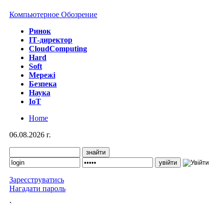
Компьютерное Обозрение
Ринок
IТ-директор
CloudComputing
Hard
Soft
Мережі
Безпека
Наука
IoT
Home
06.08.2026 г.
Зареєструватись
Нагадати пароль
`