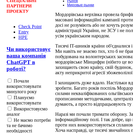
СПЕЦ
І
АЛЬНІ
Рынок
Мировые рынки
ПАРТНЕРИ
ПРОЕКТУ
Мордорівська верхівка провела брифі
масовані інформаційні кампанії прот
досі не розуміють або не хочуть розу
Check Point
адміністрації України, не ЗСУ і не п
Entry
усім українським народом.
HPE
Тисячі IT-шників країни об'єдналися 
Чи використовує
Ми навіть не знаємо тих, хто б не брав
ваша компанія
побудована на волонтерських заснова
ChatGPT в
мордорівське Мінцифри (нібито це вс
захищають свою країну, свій будинок, 
роботі?
акту неприкритої агресії збожеволілої
Почали
І захищають дуже вдало. Настільки в
використовувати
зробити. Багато років поспіль Мордор
минулого року
силами некваліфікованих ольгіївських
Плануємо
прописаними методичками, централізо
використовувати
думають, а просто відпрацьовують ту 
Використовуємо
аналог
Наразі ми почали тримати оборону. Зах
інформаційному полі. І так добре, щ
Не маємо потреби
проти них використовуються спланова
та не бачимо
Хоча насправді, це тисячі звичайних 
необхідності