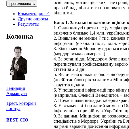
освічених, мотивація яких – не гроші, 
права й надалі жити та працювати у н
вільними.
Комментариев:1
Другие опросы
Блок 1. Загальні показники оцінки
Результаты
1. Сили кинуті проти нас (у медіа про
виявлено близько 1,4 млн. українськ
Колонка
2. Виявлено не менше 7 тис. каналів та
інформації (є канали по 2,1 млн. корис
3. Більш-менш Мордору вдається вза
(мордорівська соцмережа).
4. За останні дні Мордором було виявл
переписували російськомовну версію 
статей за 2-3 дні.
5. Величезна кількість блогерів берут
(до 30 тис блогерів за даними Мінциф
акаунтів щодня.
Геннадий
6. У поширенні інформації про війну 
Армашула
(наприклад, Олексій Венедиктов – за
7. Почастішали випадки кібершахрайс
Трест, который
8. У всьому світі на даний момент (16
лопнул
інформацією про війну в Україні та пр
9. За даними Мінцифри до розповсюдж
BEST CIO
спеціалістів з Мордора, України та Б
на різні варіанти донесення інформації 