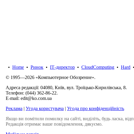
•
Home
•
Ринок
•
IТ-директор
•
CloudComputing
•
Hard
© 1995—2026 «Компьютерное Обозрение».
Адреса редакції: 04080, Київ, вул. Троїцько-Кирилівська, 8.
Телефон:
(044) 362-86-22
.
E-mail:
edit@ko.com.ua
Реклама
|
Угода користувача
|
Угода про конфіденційність
Якщо ви помітили помилку на сайті, виділіть, будь ласка, відп
Редакція отримає ваше повідомлення, дякуємо.