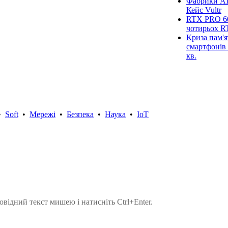
Фабрики AI
Кейс Vultr
RTX PRO 60
чотирьох R
Криза пам'я
смартфонів 
кв.
•
Soft
•
Мережі
•
Безпека
•
Наука
•
IoT
овідний текст мишею і натисніть Ctrl+Enter.