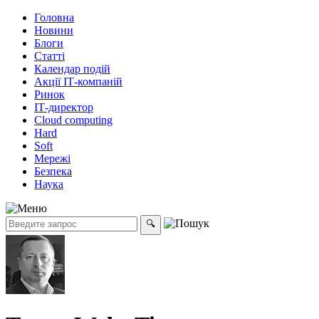
Головна
Новини
Блоги
Статті
Календар подій
Акції ІТ-компаній
Ринок
ІТ-директор
Cloud computing
Hard
Soft
Мережі
Безпека
Наука