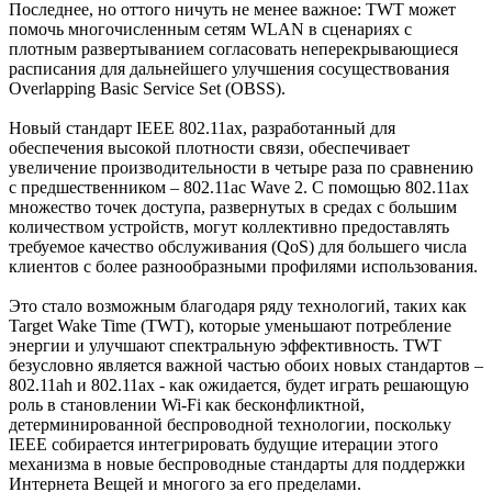
Последнее, но оттого ничуть не менее важное: TWT может
помочь многочисленным сетям WLAN в сценариях с
плотным развертыванием согласовать неперекрывающиеся
расписания для дальнейшего улучшения сосуществования
Overlapping Basic Service Set (OBSS).
Новый стандарт IEEE 802.11ax, разработанный для
обеспечения высокой плотности связи, обеспечивает
увеличение производительности в четыре раза по сравнению
с предшественником – 802.11ac Wave 2. С помощью 802.11ax
множество точек доступа, развернутых в средах с большим
количеством устройств, могут коллективно предоставлять
требуемое качество обслуживания (QoS) для большего числа
клиентов с более разнообразными профилями использования.
Это стало возможным благодаря ряду технологий, таких как
Target Wake Time (TWT), которые уменьшают потребление
энергии и улучшают спектральную эффективность. TWT
безусловно является важной частью обоих новых стандартов –
802.11ah и 802.11ax - как ожидается, будет играть решающую
роль в становлении Wi-Fi как бесконфликтной,
детерминированной беспроводной технологии, поскольку
IEEE собирается интегрировать будущие итерации этого
механизма в новые беспроводные стандарты для поддержки
Интернета Вещей и многого за его пределами.