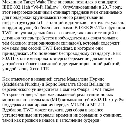
Механизм Target Wake Time впервые появился в стандарте
IEEE 802.11ah “Wi-Fi HaLow”. Опубликованный в 2017 году,
этот энергоэкономичный стандарт предназначен специально
для поддержки крупномасштабного развёртывания
инфраструктуры IoT – станций и датчиков – интеллектуально
координирующей обмен сигналами. В IEEE 802.11ax функция
TWT получила дальнейшее развитие, так как от станций и
датчиков теперь требуется пробуждаться для связи только с
тем бакеном (периодическим сигналом), который содержит
команды для сессий TWT Broadcast, к которым они
принадлежат. Это позволяет беспроводному стандарту IEEE
802.11ax оптимизировать энергосбережение для многих
устройств с более надежной и детерминированной работой,
уподобляющей его LTE.
Как отмечают в недавней статье Маддалена Нурчис
(Maddalena Nurchis) и Борис Беллалта (Boris Bellalta) из
барселонского университета Помпею Фабра, TWT также
“открывает дверь” для максимальной реализации новых
многопользовательских (MU) возможностей в 802.11ax путём
поддержки планирования передач MU-DL и MU-UL.
Вдобавок, TWT может служить для сбора в заранее
установленные интервалы времени информации о станциях,
такой как прозвон каналов и заполнение буферов.