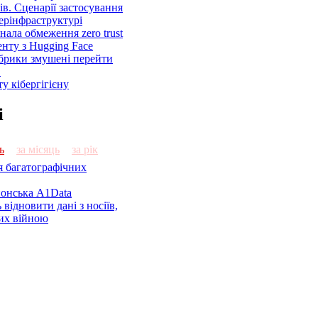
ів. Сценарії застосування
ерінфраструктурі
знала обмеження zero trust
енту з Hugging Face
брики змушені перейти
C
у кібергігієну
і
ь
за місяць
за рік
я багатографічних
онська A1Data
відновити дані з носіїв,
их війною