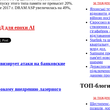
за тижден
уску этого типа памяти не превысит 20%.
аре 2017 г. DRAM ASP увеличилась на 49%,
Японські т
відновити 
війною носі
Євросоюз ви
створення 
Д для епохи AI
гігафабрик
відставанн
Starlink та
квартальну 
млрд дол.
Samsung пр
пам'яті нов
шарами
визирует атаки на банковские
Держспецзв
підключенн
даними про 
ТОП-блог
окому внедрению лазерного
за тижден
Шестипенс, 
позиція, до