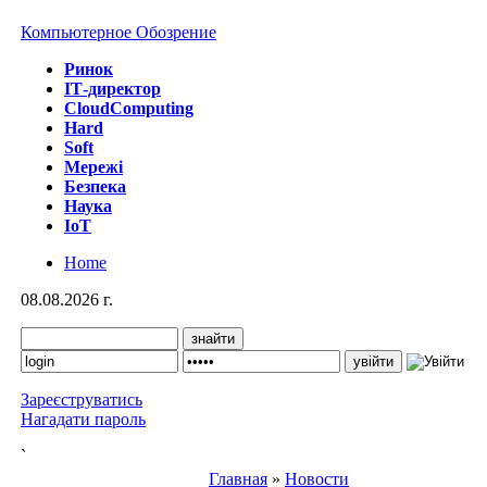
Компьютерное Обозрение
Ринок
IТ-директор
CloudComputing
Hard
Soft
Мережі
Безпека
Наука
IoT
Home
08.08.2026 г.
Зареєструватись
Нагадати пароль
`
Главная
»
Новости