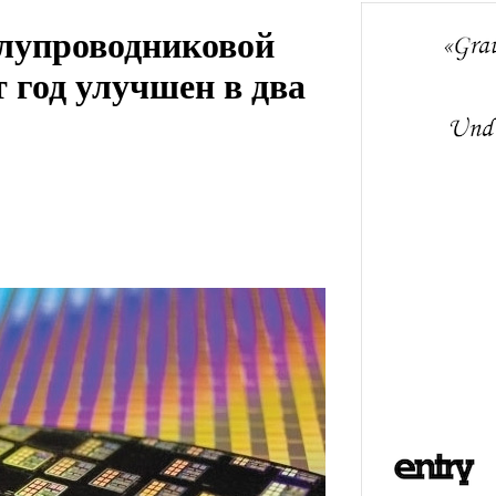
олупроводниковой
т год улучшен в два