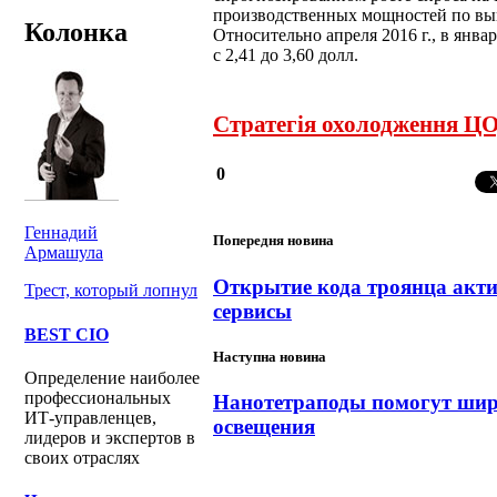
производственных мощностей по вып
Колонка
Относительно апреля 2016 г., в янв
с 2,41 до 3,60 долл.
Стратегія охолодження ЦО
0
Геннадий
Попередня новина
Армашула
Открытие кода троянца акти
Трест, который лопнул
сервисы
BEST CIO
Наступна новина
Определение наиболее
профессиональных
Нанотетраподы помогут шир
ИТ-управленцев,
освещения
лидеров и экспертов в
своих отраслях