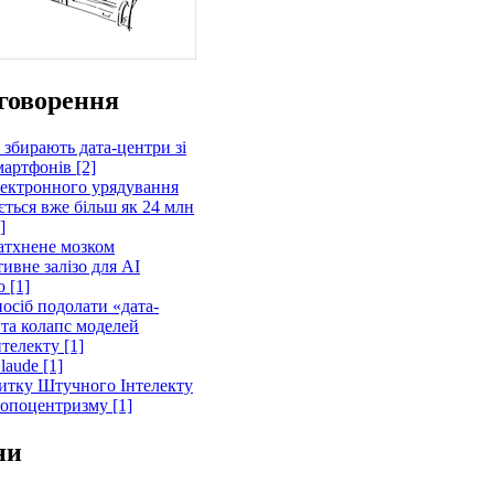
говорення
 збирають дата-центри зі
артфонів [2]
лектронного урядування
ється вже більш як 24 млн
]
атхнене мозком
ивне залізо для AI
 [1]
осіб подолати «дата-
 та колапс моделей
телекту [1]
laude [1]
витку Штучного Інтелекту
ропоцентризму [1]
ни