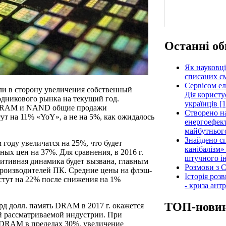
Останні об
Як науковці
списаних см
Сервісом е
ели в сторону увеличения собственный
Дія користу
дникового рынка на текущий год.
українців [1
и DRAM и NAND общие продажи
Створено н
т на 11% «YoY», а не на 5%, как ожидалось
енергоефект
майбутнього
Знайдено сп
оду увеличатся на 25%, что будет
канібалізм»
ных цен на 37%. Для сравнения, в 2016 г.
штучного ін
зитивная динамика будет вызвана, главным
Розмови з C
производителей ПК. Средние цены на флэш-
Історія роз
стут на 22% после снижения на 1%
- криза ант
ТОП-нови
рд долл. память DRAM в 2017 г. окажется
й рассматриваемой индустрии. При
 DRAM в пределах 30%, увеличение