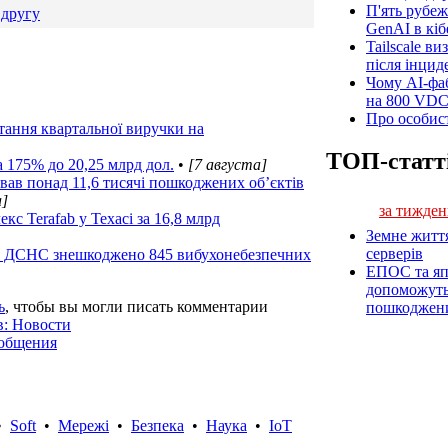
П'ять рубеж
 другу
GenAI в кіб
Tailscale ви
після інцид
Чому AI-фа
на 800 VD
Про особист
стання квартальної виручки на
ТОП-статт
а 175% до 20,25 млрд дол.
•
[7 августа]
ав понад 11,6 тисячі пошкоджених об’єктів
а]
за тижден
кс Terafab у Техасі за 16,8 млрд
Земне житт
серверів
ми ДСНС знешкоджено 845 вибухонебезпечних
ЕПОС та яп
допоможуть 
ь
, чтобы вы могли писать комментарии
пошкоджен
в: Новости
ообщения
•
Soft
•
Мережі
•
Безпека
•
Наука
•
IoT