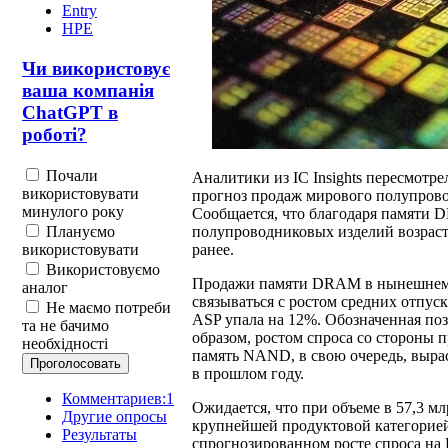
Entry
HPE
Чи використовує
ваша компанія
ChatGPT в
роботі?
Почали
Аналитики из IC Insights пересмотр
використовувати
прогноз продаж мирового полупрово
минулого року
Сообщается, что благодаря памят
Плануємо
полупроводниковых изделий возрасту
використовувати
ранее.
Використовуємо
Продажи памяти DRAM в нынешнем г
аналог
связываться с ростом средних отпуск
Не маємо потреби
ASP упала на 12%. Обозначенная по
та не бачимо
образом, ростом спроса со стороны 
необхідності
память NAND, в свою очередь, выра
в прошлом году.
Комментариев:1
Ожидается, что при объеме в 57,3 мл
Другие опросы
крупнейшей продуктовой категорие
Результаты
спрогнозированном росте спроса на