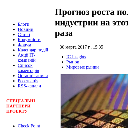
Прогноз роста п
индустрии на это
Блоги
Новини
раза
Статті
Колумністи
Форум
30 марта 2017 г., 15:35
Календар подій
Акції ІТ-
IC Insights
компаній
Рынок
Список
Мировые рынки
коментарів
Останні записи
Реєстрація
RSS-канали
СПЕЦ
І
АЛЬНІ
ПАРТНЕРИ
ПРОЕКТУ
Check Point