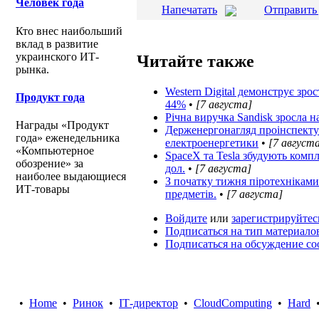
Человек года
Напечатать
Отправить
Кто внес наибольший
вклад в развитие
украинского ИТ-
Читайте также
рынка.
Western Digital демонструє зро
Продукт года
44%
•
[7 августа]
Річна виручка Sandisk зросла н
Награды «Продукт
Держенергонагляд проінспектув
года» еженедельника
електроенергетики
•
[7 август
«Компьютерное
SpaceX та Tesla збудують компле
обозрение» за
дол.
•
[7 августа]
наиболее выдающиеся
З початку тижня піротехніка
ИТ-товары
предметів.
•
[7 августа]
Войдите
или
зарегистрируйтес
Подписаться на тип материало
Подписаться на обсуждение с
•
Home
•
Ринок
•
IТ-директор
•
CloudComputing
•
Hard