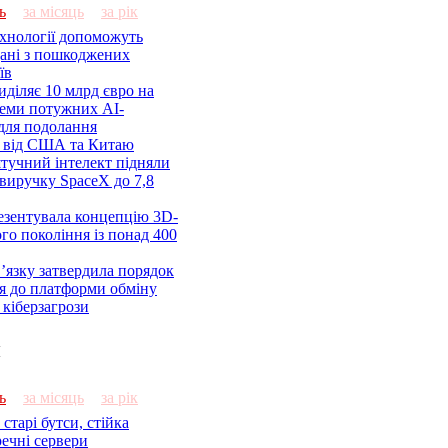
ь
за місяць
за рік
ехнології допоможуть
дані з пошкоджених
їв
діляє 10 млрд євро на
семи потужних AI-
 для подолання
я від США та Китаю
 штучний інтелект підняли
виручку SpaceX до 7,8
езентувала концепцію 3D-
ого покоління із понад 400
’язку затвердила порядок
я до платформи обміну
кіберзагрози
и
ь
за місяць
за рік
старі бутси, стійка
речні сервери