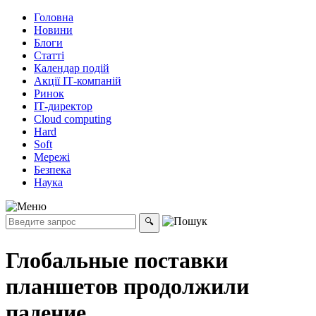
Головна
Новини
Блоги
Статті
Календар подій
Акції ІТ-компаній
Ринок
ІТ-директор
Cloud computing
Hard
Soft
Мережі
Безпека
Наука
Глобальные поставки
планшетов продолжили
падение