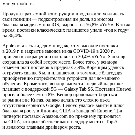
млн устройств.
Продукты разъемной конструкции продолжили усиливать
свои позиции — подконтрольная им доля, во многом
благодаря моделям под iOS, выросла на 56,8% «YoY». В то же
время, поставки классических планшетов упали «год к году»
на 36,4%.
Apple осталась лидером продаж, хотя высокие поставки
в 2019 г. и закрытие заводов из-за COVID-19 в 2020 г.,
привели к сокращению поставок на 30,4% «YoY». Samsung
сохранила за собой второе место. Более того, у вендора
отмечен рост поставок в пределах 3,9%. Корейцам удалось
отгрузить свыше 5 млн планшетов, в том числе благодаря
приобретению потребителями устройств для домашнего
обучения. Кроме того, вендор выпустил первый на рынке
планшет с поддержкой 5G — Galaxy Tab S6. Поставки Huawei
просели более чем на 8%. Вендор продолжает бороться
за рынки вне Китая, однако делать это сложно из-за
отсутствия сервисов Google. Lenovo удалось выйти в плюс
благодаря росту в Японии, США и Западной Европе. Три
четверти поставок Amazon.com по-прежнему приходятся
на США, которые обеспечивают вендору место в Тор-5
и являются главным драйвером роста.