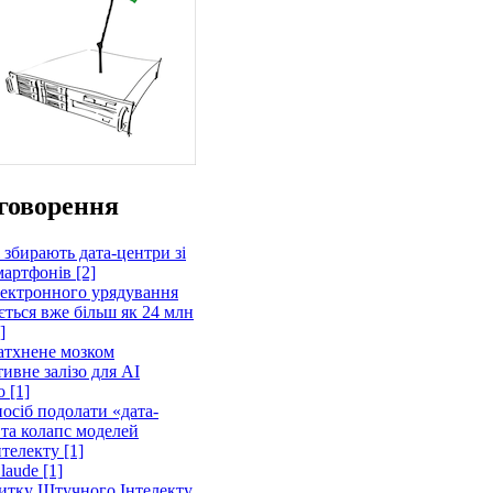
говорення
 збирають дата-центри зі
артфонів [2]
лектронного урядування
ється вже більш як 24 млн
]
атхнене мозком
ивне залізо для AI
 [1]
осіб подолати «дата-
 та колапс моделей
телекту [1]
laude [1]
витку Штучного Інтелекту