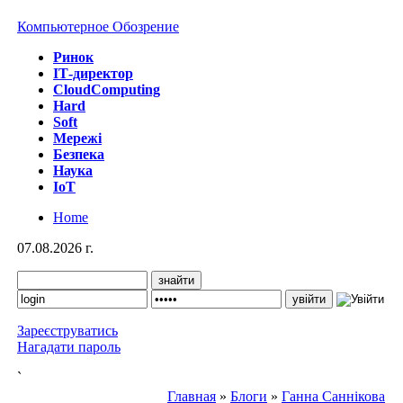
Компьютерное Обозрение
Ринок
IТ-директор
CloudComputing
Hard
Soft
Мережі
Безпека
Наука
IoT
Home
07.08.2026 г.
Зареєструватись
Нагадати пароль
`
Главная
»
Блоги
»
Ганна Саннікова