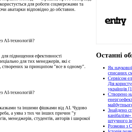
 користується для роботи соцмережами та
ючи аватарки відповідно до обставин.
Останні об
ів для підвищення ефективності
еціально для тих менеджерів, які є
, створених за принципом "все в одному".
Як науковці
списаних см
Сервісом е
Дія користу
українців [1
Створено н
енергоефект
майбутнього
дказками та іншими фішками від АІ. Чудово
Знайдено сп
реба, а уява з тих чи інших причин "у
канібалізм»
ів, менеджерів, студентів, авторів і широкої
штучного ін
Розмови з C
Історія роз