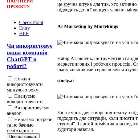
ПАРТНЕРИ
це зручна штука для тих, хто активно
ПРОЕКТУ
підходить до неї концептуально, міня
Check Point
AI Marketing by Martekings
Entry
HPE
Чи використовує
ваша компанія
Набір АІ-рішень, інструментів і гайд
ChatGPT в
маркетингових і робочих процесів. Сп
роботі?
шанувальниками сервісів-мультитулів
Почали
storly.ai
використовувати
минулого року
Плануємо
використовувати
Використовуємо
Застосунок для створення тексту з пі
аналог
підходить для ситуацій, коли писати т
Не маємо потреби
ступорі". Гарний помічник для педагог
та не бачимо
аудиторії назагал.
необхідності