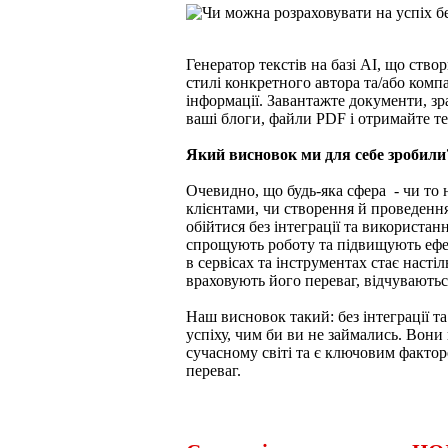
Генератор текстів на базі АІ, що ство
стилі конкретного автора та/або компа
інформації. Завантажте документи, зр
ваші блоги, файли PDF і отримайте те
Який висновок ми для себе зробил
Очевидно, що будь-яка сфера - чи то 
клієнтами, чи створення й проведенн
обійтися без інтеграції та використан
спрощують роботу та підвищують ефек
в сервісах та інструментах стає насті
враховують його переваг, відчуваються
Наш висновок такий: без інтеграції т
успіху, чим би ви не займались. Вони
сучасному світі та є ключовим фактор
переваг.