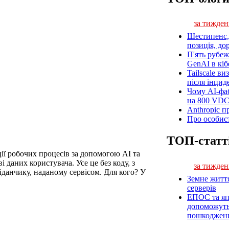
за тижден
Шестипенс, 
позиція, до
П'ять рубеж
GenAI в кіб
Tailscale ви
після інцид
Чому AI-фа
на 800 VD
Anthropic п
Про особист
ТОП-статт
ції робочих процесів за допомогою АІ та
 даних користувача. Усе це без коду, з
за тижден
данчику, наданому сервісом. Для кого? У
Земне житт
серверів
ЕПОС та яп
допоможуть 
пошкоджен