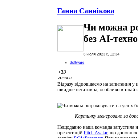
Ганна Саннікова
Чи можна ро
без АІ-техн
6 июля 2023 г., 12:34
Software
+3
3
голоса
Відразу відповідаємо на запитання у н
швидше негативна, особливо в такій сф
Картинку згенеровано за допо
Нещодавно наша команда запустила на
презентацій
Pitch Avatar
, що доповнює