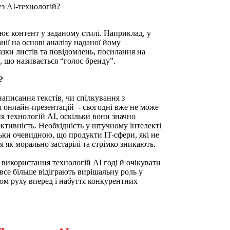
рює контент у заданому стилі. Наприклад, у
нії на основі аналізу наданої йому
азки листів та повідомлень, посилання на
, що називається “голос бренду”.
и?
написання текстів, чи спілкування з
я онлайн-презентацій - сьогодні вже не може
ня технологій АІ, оскільки вони значно
тивність. Необхідність у штучному інтелекті
льки очевидною, що продукти IT-сфери, які не
 як морально застарілі та стрімко зникають.
а використання технологій АІ годі й очікувати
 все більше відіграють вирішальну роль у
ом руху вперед і набуття конкурентних