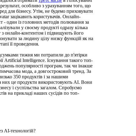
 вдалося отримати
третє місце
в голосуванні
результат, особливо з урахуванням того, що
ед для бізнесу. Утім, не будемо приховувати
Avatar зацікавить користувачів. Онлайн-
нт - один із головних методів полювання за
алізували у своєму продукті одразу кілька
у з онлайн-контентом і підвищують його
иконувати за людину цілу низку функцій як на
етапі її проведення.
дсумками тижня ми потрапили до п'ятірки
Artificial Intelligence. Існування такого топ-
верджень популярності програм, так чи інакше
 тимчасова мода, а довгостроковий тренд. За
лизько 350 продуктів і за нашими
з них це продукти використовують АІ. Вони
несу і суспільства загалом. Спробуємо
тів на прикладі наших сусідів по топ-