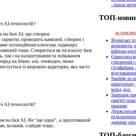
- криза ант
ТОП-нови
за тижден
 на базі АІ, що створює
 скрипти, проводить кампанії, створює і
Японські т
лами потенційним клієнтам, підвищує
відновити 
кампанії тощо. Спирається як на власну базу
війною носі
нь, так і на налаштування та побажання
Євросоюз ви
еред на бізнес але, очевидно, може
створення 
листується із широкою аудиторію, яка часто
гігафабрик
відставанн
Starlink та
квартальну 
млрд дол.
Samsung пр
пам'яті нов
шарами
Держспецзв
підключенн
м на базі АІ. Не "ще один", а орієнтований
даними про 
ми, колажів, слайдів тощо.
ТОП-блог