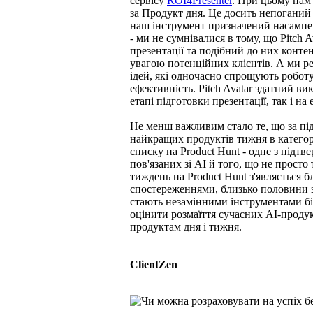
сервісу
ROI4Presenter
. При цьому нам
за Продукт дня. Це досить непоганий 
наш інструмент призначений насампер
- ми не сумнівалися в тому, що Pitch 
презентації та подібний до них конте
увагою потенційних клієнтів. А ми ре
ідей, які одночасно спрощують робот
ефективність. Pitch Avatar здатний в
етапі підготовки презентації, так і на 
Не менш важливим стало те, що за пі
найкращих продуктів тижня в категорії 
списку на Product Hunt - одне з підт
пов'язаних зі АІ й того, що не просто
тиждень на Product Hunt з'являється б
спостереженнями, близько половини 
стають незамінними інструментами біз
оцінити розмаїття сучасних AI-продук
продуктам дня і тижня.
ClientZen