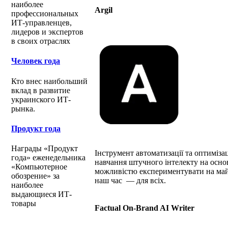
наиболее
Argil
профессиональных
ИТ-управленцев,
лидеров и экспертов
в своих отраслях
Человек года
Кто внес наибольший
вклад в развитие
украинского ИТ-
рынка.
Продукт года
Награды «Продукт
Інструмент автоматизації та оптиміза
года» еженедельника
навчання штучного інтелекту на основі
«Компьютерное
можливістю експериментувати на май
обозрение» за
наш час — для всіх.
наиболее
выдающиеся ИТ-
товары
Factual On-Brand AI Writer