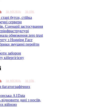
ь
за місяць
за рік
старі бутси, стійка
речні сервери
ів. Сценарії застосування
ерінфраструктурі
знала обмеження zero trust
енту з Hugging Face
брики змушені перейти
C
роти заборон
у кібергігієну
і
ь
за місяць
за рік
я багатографічних
онська A1Data
відновити дані з носіїв,
их війною