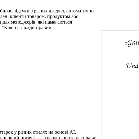
 Збирає відгуки з різних джерел, автоматично
олені клієнти товаром, продуктом або
 для менеджерів, які намагаються
 "Клієнт завжди правий".
тарок у різних стилях на основі АІ,
На перший погляд — іграшка, проте насправді