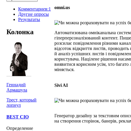
omni.us
Комментариев:1
Другие опросы
Результаты
Колонка
Автоматизована омніканальна система
гіперперсоналізований контент. Пише
розсилає повідомлення різними кана
відсоток відкриття листів, проводить 
й аналіз успішних листів і повідомле
користувача. Націлене рішення насамп
виявитися корисним усім, хто багато 
міняється.
Геннадий
Sivi AI
Армашула
Трест, который
лопнул
Генератор дизайну за текстовим описо
BEST CIO
на створення сторінок, банерів, рекла
Определение