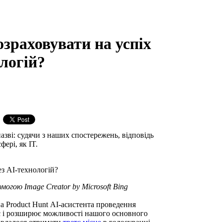
зраховувати на успіх
ологій?
азві: судячи з наших спостережень, відповідь
ері, як IT.
могою Image Creator by Microsoft Bing
 Product Hunt АІ-асистента проведення
 і розширює можливості нашого основного