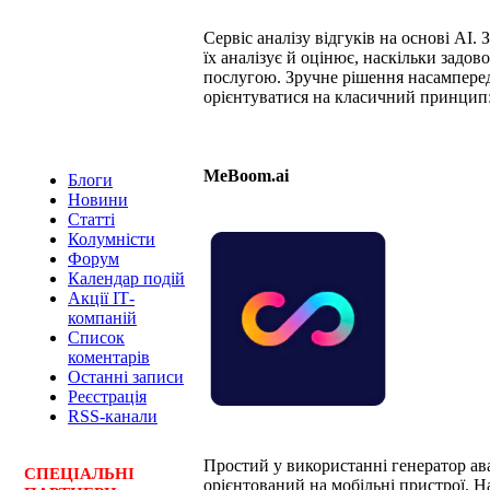
Сервіс аналізу відгуків на основі АІ.
їх аналізує й оцінює, наскільки задов
послугою. Зручне рішення насамперед
орієнтуватися на класичний принцип:
MeBoom.ai
Блоги
Новини
Статті
Колумністи
Форум
Календар подій
Акції ІТ-
компаній
Список
коментарів
Останні записи
Реєстрація
RSS-канали
Простий у використанні генератор ава
СПЕЦ
І
АЛЬНІ
орієнтований на мобільні пристрої. 