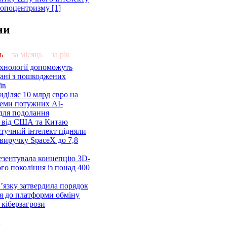
ропоцентризму [1]
ни
ь
за місяць
за рік
ехнології допоможуть
дані з пошкоджених
їв
діляє 10 млрд євро на
семи потужних AI-
 для подолання
я від США та Китаю
 штучний інтелект підняли
виручку SpaceX до 7,8
езентувала концепцію 3D-
ого покоління із понад 400
’язку затвердила порядок
я до платформи обміну
кіберзагрози
и