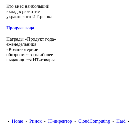
Кто внес наибольший
вклад в развитие
украинского ИТ-рынка.
Продукт года
Награды «Продукт года»
еженедельника
«Компьютерное
обозрение» за наиболее
выдающиеся ИТ-товары
•
Home
•
Ринок
•
IТ-директор
•
CloudComputing
•
Hard