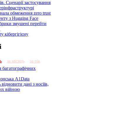
ів. Сценарії застосування
ерінфраструктурі
знала обмеження zero trust
енту з Hugging Face
брики змушені перейти
C
у кібергігієну
і
ь
за місяць
за рік
я багатографічних
онська A1Data
відновити дані з носіїв,
их війною