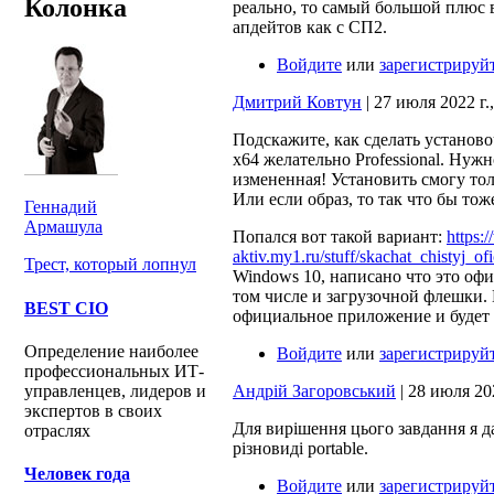
Колонка
реально, то самый большой плюс в
апдейтов как с СП2.
Войдите
или
зарегистрируй
Дмитрий Ковтун
| 27 июля 2022 г.,
Подскажите, как сделать установ
x64 желательно Professional. Нуж
измененная! Установить смогу то
Или если образ, то так что бы то
Геннадий
Армашула
Попался вот такой вариант:
https:
aktiv.my1.ru/stuff/skachat_chistyj_of
Трест, который лопнул
Windows 10, написано что это офи
том числе и загрузочной флешки. 
BEST CIO
официальное приложение и будет 
Определение наиболее
Войдите
или
зарегистрируй
профессиональных ИТ-
Андрій Загоровський
| 28 июля 202
управленцев, лидеров и
экспертов в своих
Для вирішення цього завдання я д
отраслях
різновиді portable.
Человек года
Войдите
или
зарегистрируй