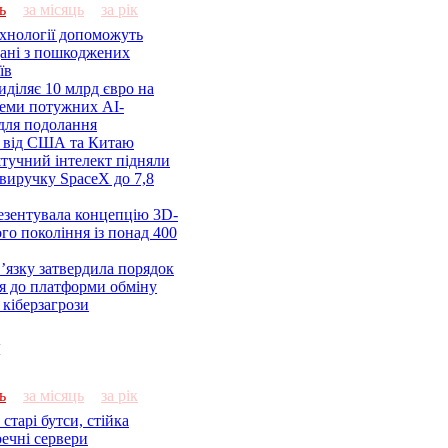
ь
за місяць
за рік
ехнології допоможуть
дані з пошкоджених
їв
діляє 10 млрд євро на
семи потужних AI-
 для подолання
я від США та Китаю
 штучний інтелект підняли
виручку SpaceX до 7,8
езентувала концепцію 3D-
ого покоління із понад 400
’язку затвердила порядок
я до платформи обміну
кіберзагрози
и
ь
за місяць
за рік
старі бутси, стійка
речні сервери