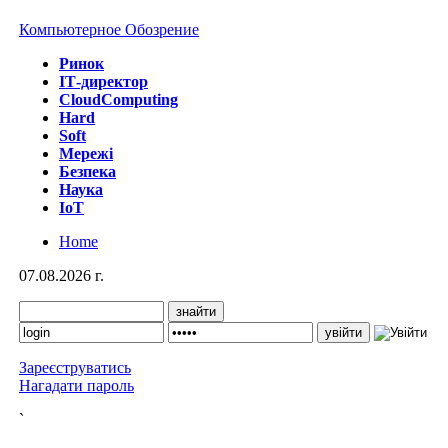
Компьютерное Обозрение
Ринок
IТ-директор
CloudComputing
Hard
Soft
Мережі
Безпека
Наука
IoT
Home
07.08.2026 г.
Зареєструватись
Нагадати пароль
`