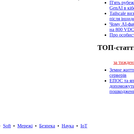
П'ять рубеж
GenAI в кіб
Tailscale ви
після інцид
Чому AI-фа
на 800 VD
Про особист
ТОП-статт
за тижден
Земне житт
серверів
ЕПОС та яп
допоможуть 
пошкоджен
•
Soft
•
Мережі
•
Безпека
•
Наука
•
IoT