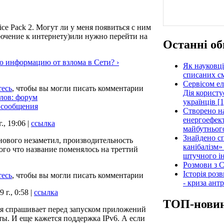
ce Pack 2. Могут ли у меня появиться с ним
ючение к интернету)или нужно перейти на
Останні об
ю информацию от взлома в Сети? ›
Як науковці
списаних см
Сервісом е
тесь
, чтобы вы могли писать комментарии
Дія користу
лов: форум
українців [1
 сообщения
Створено н
енергоефект
., 19:06 |
ссылка
майбутнього
Знайдено сп
нового незаметил, производительность
канібалізм»
 того что название поменялось на треттий
штучного ін
Розмови з C
Історія роз
тесь
, чтобы вы могли писать комментарии
- криза ант
 г., 0:58 |
ссылка
ТОП-нови
ая спрашивает перед запуском приложений
ты. И еще кажется поддержка IPv6. А если