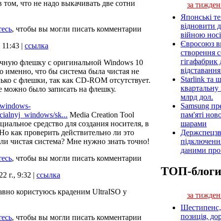
 том, что не надо выкачивать две сотни
за тижден
Японські т
відновити 
тесь
, чтобы вы могли писать комментарии
війною носі
Євросоюз ви
 11:43 |
ссылка
створення 
гігафабрик
очную флешку с оригинальной Windows 10
відставанн
но именно, что бы система была чистая не
Starlink та
лько с флешки, так как CD-ROM отсутствует.
квартальну 
же можно было записать на флешку.
млрд дол.
Samsung пр
//windows-
пам'яті нов
icialnyj_windows/sk...
Media Creation Tool
шарами
циальное средство для создания носителя, в
Держспецзв
Но как проверить действительно ли это
підключенн
ли чистая система? Мне нужно знать точно!
даними про 
тесь
, чтобы вы могли писать комментарии
ТОП-блог
2 г., 9:32 |
ссылка
авно користуюсь краденим UltraISO у
за тижден
Шестипенс, 
позиція, до
тесь
, чтобы вы могли писать комментарии