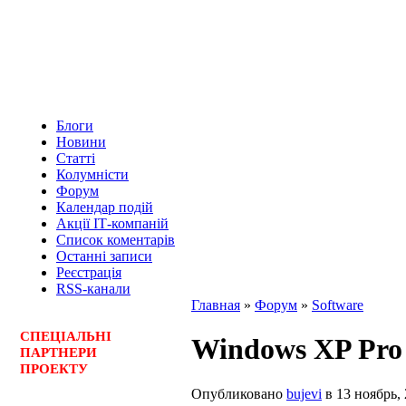
Блоги
Новини
Статті
Колумністи
Форум
Календар подій
Акції ІТ-компаній
Список коментарів
Останні записи
Реєстрація
RSS-канали
Главная
»
Форум
»
Software
СПЕЦ
І
АЛЬНІ
Windows XP Pro 
ПАРТНЕРИ
ПРОЕКТУ
Опубликовано
bujevi
в 13 ноябрь, 