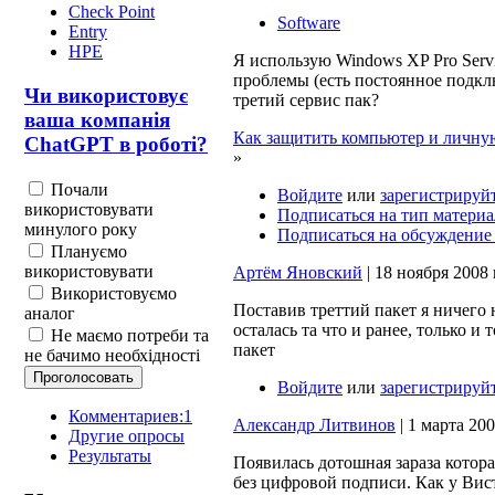
Check Point
Software
Entry
HPE
Я использую Windows XP Pro Servi
проблемы (есть постоянное подкл
Чи використовує
третий сервис пак?
ваша компанія
Как защитить компьютер и личну
ChatGPT в роботі?
»
Почали
Войдите
или
зарегистрируй
використовувати
Подписаться на тип материа
минулого року
Подписаться на обсуждение
Плануємо
використовувати
Артём Яновский
| 18 ноября 2008 г
Використовуємо
Поставив треттий пакет я ничего 
аналог
осталась та что и ранее, только и
Не маємо потреби та
пакет
не бачимо необхідності
Войдите
или
зарегистрируй
Комментариев:1
Александр Литвинов
| 1 марта 2009
Другие опросы
Результаты
Появилась дотошная зараза котор
без цифровой подписи. Как у Вис