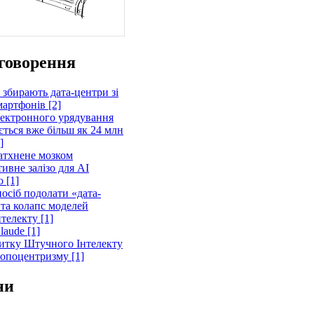
говорення
 збирають дата-центри зі
артфонів [2]
лектронного урядування
ється вже більш як 24 млн
]
атхнене мозком
ивне залізо для AI
 [1]
осіб подолати «дата-
 та колапс моделей
телекту [1]
laude [1]
витку Штучного Інтелекту
ропоцентризму [1]
ни