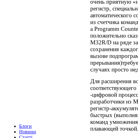
очень приятную «
регистр, специаль
автоматического с
из счетчика команд
a Programm Counte
положительно сказ
M32R/D на ряде за
сохранения каждог
вызове подпрогра
прерывания)требуе
случаях просто не
Для расширения во
соответствующего D
-цифровой процесс
разработчики из M
регистр-аккумулят
быстрых (выполня
команд умножения 
Блоги
плавающей точкой
Новини
Статті