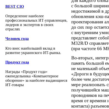
для каждого блока
с большой ширино
BEST CIO
недостижимой в др
Определение наиболее
обновления кэш-па
профессиональных ИТ-управленцев,
проектирования а
лидеров и экспертов в своих
до сих пор остает
отраслях
с внутренним умн
представляет соб
Человек года
M32R/D справляется
(при частоте 66 MH
Кто внес наибольший вклад в
развитие украинского ИТ-рынка.
Во-вторых, интегр
Продукт года
память большой ем
не маленький объе
Награды «Продукт года»
«Дороги в будущее
еженедельника «Компьютерное
более чем достато
обозрение» за наиболее выдающиеся
мере реализовать 
ИТ-товары
получившейся маш
проводников на печ
время от времени
контакта) разъемо