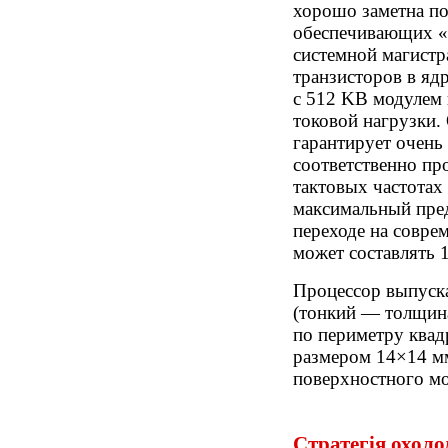
хорошо заметна по
обеспечивающих «
системной магист
транзисторов в яд
с 512 KB модулем 
токовой нагрузки.
гарантирует очень
соответственно пр
тактовых частотах
максимальный пре
переходе на совре
может составлять 
Процессор выпуска
(тонкий — толщин
по периметру квад
размером 14×14 м
поверхностного мо
Стратегія охол