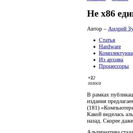
Не х86 еди
Автор –
Андрей З
Статья
Hardware
Комплектующ
Из архива
Процессоры
+2
2
голоса
В рамках публика
издания предлага
(181) «Компьютерн
Какой виделась аль
назад. Скорее даже
Альтернатива стала