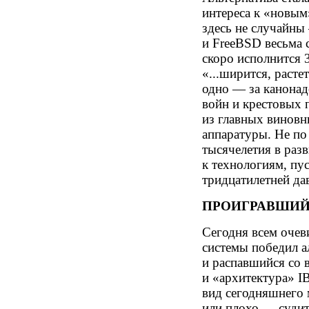
интереса к «новы
здесь не случайн
и FreeBSD весьма 
скоро исполнится 
«...ширится, расте
одно — за канона
войн и крестовых 
из главных винов
аппаратуры. Не по 
тысячелетия в раз
к технологиям, пус
тридцатилетней да
ПРОИГРАВШИЙ
Сегодня всем очеви
системы победил ал
и распавшийся со 
и «архитектура» I
вид сегодняшнего
или плохо — судить