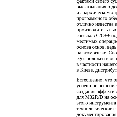
фактами своего су
высказывания о де
и анархическом ха
программного обес
отлично известна 
производитель выс
с языков C/C++ под
местимых операци
основа основ, вед
на этом языке. Св
egcs положен в ос
в частности нашег
в Киеве, дистрибу
Естественно, что 
успешное решение 
создания эффектив
для M32R/D на ос
этого инструмента
технологические с
документирования 