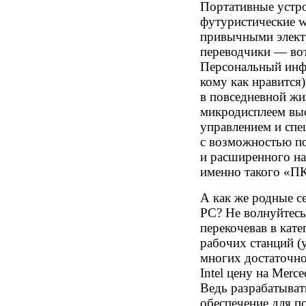
Портативные устро
футуристические w
привычными элект
переводчики — вот
Персональный инф
кому как нравитс
в повседневной жи
микродисплеем выс
управлением и спе
с возможностью п
и расширенного н
именно такого «ПК
А как же родные 
PC? Не волнуйтесь
перекочевав в кат
рабочих станций (
многих достаточн
Intel цену на Mer
Ведь разрабатыват
обеспечение для п