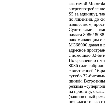
как самой Motorol
энергопотребление
S5 за единицу), т
по лицензии, до с
изяществом, прост
Судите сами — вм
памяти 8086/ 8088
напоминающим о с
MC68000 давал в 
адресное простра
с помощью 32-бит
По сравнению с чи
8086 (или гибрид
с внутренней 16-
сугубо 32-битовы
шиной. Встроенны
режима «суперпол
на простоту, оказ
(защищенный режи
появился только с