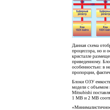
Данная схема отоб
процессора, но и 
кристалле размеще
приведенному. Бло
особенностью: в н
пропорции, фактич
Блоки ОЗУ емкост
модели с объемом 
Mitsubishi поста
1 MB и 2 MB соотв
«Минималистичнос