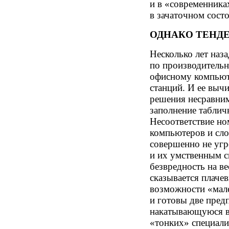
и в «современниках
в зачаточном сост
ОДНАКО ТЕНДЕ
Несколько лет наз
по производитель
офисному компьюте
станций. И ее выч
решения несравним
заполнение таблич
Несоответствие н
компьютеров и сл
совершенно не уг
и их умственным с
безвредность на в
сказывается плаче
возможности «мал
и готовы две пред
накатывающуюся в
«тонких» специал