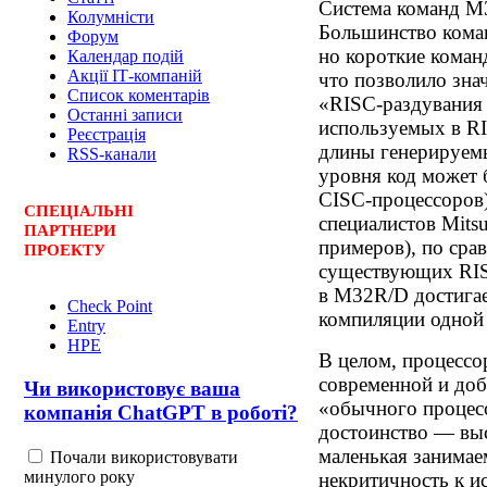
Система команд M3
Колумністи
Большинство кома
Форум
но короткие коман
Календар подій
Акції ІТ-компаній
что позволило зна
Список коментарів
«RISC-раздувания 
Останні записи
используемых в R
Реєстрація
длины генерируем
RSS-канали
уровня код может 
CISC-процессоров
СПЕЦ
І
АЛЬНІ
специалистов Mits
ПАРТНЕРИ
примеров), по сра
ПРОЕКТУ
существующих RIS
в M32R/D достигае
Check Point
компиляции одной 
Entry
HPE
В целом, процессор
современной и доб
Чи використовує ваша
«обычного процесс
компанія ChatGPT в роботі?
достоинство — выс
маленькая занимае
Почали використовувати
минулого року
некритичность к и