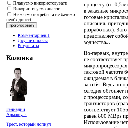
Плануємо використовувати
процессу (от 0,5 
Використовуємо аналог
в заказные микросх
Не маємо потреби та не бачимо
готовые кристаллы
необхідності
описания, пригодн
разработках). Зат
Комментариев:1
представляет собо
Другие опросы
зодчества».
Результаты
Во-первых, внутр
Колонка
не соответствует 
микропроцессорах»
тактовой частоте 
ожидаемая в ближ
за себя. Ведь по 
сегодня обгоняет
с процессорами, 
транзисторов (сра
соответствует 1056
Геннадий
Армашула
равен 800 MBps пр
Использование че
Трест, который лопнул