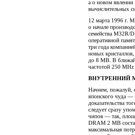
а о новом явлении
вычислительных си
12 марта 1996 г. M
о начале производ
семейства M32R/D 
оперативной памя
три года компанией
новых кристаллов
до 8 МВ. В ближай
частотой 250 MHz
ВНУТРЕННИЙ М
Начнем, пожалуй, 
японского чуда — 
доказательства то
следует сразу уп
чипов — так, площ
DRAM 2 МВ составл
максимальная пот