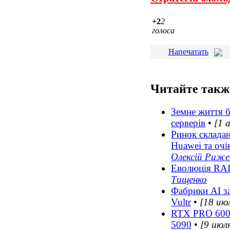
+2
2
голоса
Напечатать
Читайте такж
Земне життя 
серверів
•
[1 
Ринок складан
Huawei та очі
Олексій Риже
Еволюція RAI
Тищенко
Фабрики AI за
Vultr
•
[18 ию
RTX PRO 6000
5090
•
[9 июл