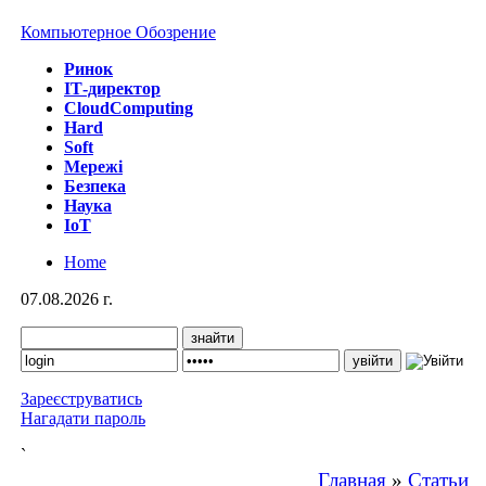
Компьютерное Обозрение
Ринок
IТ-директор
CloudComputing
Hard
Soft
Мережі
Безпека
Наука
IoT
Home
07.08.2026 г.
Зареєструватись
Нагадати пароль
`
Главная
»
Статьи