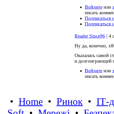
Войдите
или
писать комме
Подписаться н
Подписаться 
Reader Since96
| 4 
Ну да, конечно, х8
Оказалась самой с
и долгоиграющей 
Войдите
или
писать комме
•
Home
•
Ринок
•
IТ-
Soft
•
Мережі
•
Безпек