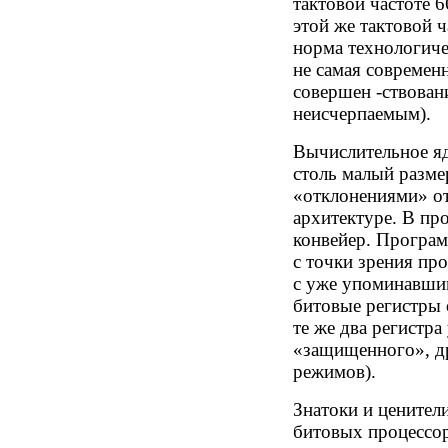
тактовой частоте 
этой же тактовой ч
норма технологиче
не самая современн
совершен -ствован
неисчерпаемым).
Вычислительное яд
столь малый размер
«отклонениями» от
архитектуре. В пр
конвейер. Програм
с точки зрения пр
с уже упоминавшим
битовые регистры 
те же два регистра
«защищенного», д
режимов).
Знатоки и ценител
битовых процессо