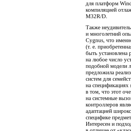
для платформ Win
компиляцией отлаж
M32R/D.
Также неудивитель
и многолетний оп
Cygnus, что именн
(т. е. приобретен
быть установлена 
на любое число ус
подобной модели л
предложила реали
систем для семейс
на спецификациях 
в том, что этот оч
на системные выз
контроллеров явля
адаптацией широк
специфике предмет
Интересен и подх
в отличие от «кла