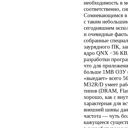
необходимость в м
соответственно, с
Сомневающимся в 
с таким небольшим
сегодняшнем испол
и очевидные факты
собранные специа
заурядного ПК, за
ядро QNX −36 КВ, 
разработки прогр
что для приложени
больше 1МВ ОЗУ (
«выедает» всего 56
M32R/D умеет рабо
типов (DRAM, Flas
хорошо, как с внут
характерная для в
внешней шины данн
частота — чуть бо
кажущееся существ