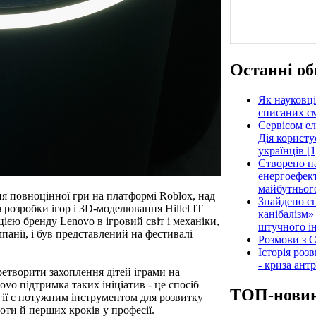
Останні об
Як науковці
списаних см
Сервісом е
Дія користу
українців [1
Створено н
енергоефект
майбутнього
я повноцінної гри на платформі Roblox, над
Знайдено сп
розробки ігор і 3D-моделювання Hillel IT
канібалізм»
цією бренду Lenovo в ігровий світ і механіки,
штучного ін
панії, і був представлений на фестивалі
Розмови з C
Історія роз
- криза ант
ретворити захоплення дітей іграми на
vo підтримка таких ініціатив - це спосіб
ТОП-нови
ії є потужним інструментом для розвитку
оти й перших кроків у професії.