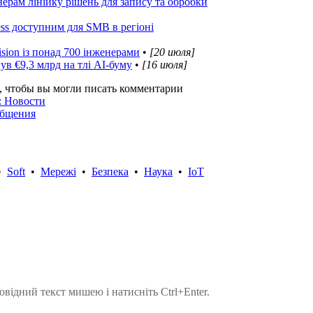
ерам лінійку рішень для запису та обробки
ss доступним для SMB в регіоні
sion із понад 700 інженерами
•
[20 июля]
в €9,3 млрд на тлі AI-буму
•
[16 июля]
, чтобы вы могли писать комментарии
: Новости
общения
•
Soft
•
Мережі
•
Безпека
•
Наука
•
IoT
овідний текст мишею і натисніть Ctrl+Enter.