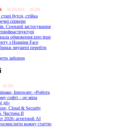
ь
за місяць
за рік
старі бутси, стійка
речні сервери
ів. Сценарії застосування
ерінфраструктурі
знала обмеження zero trust
енту з Hugging Face
брики змушені перейти
C
роти заборон
і
за рік
нако, Innoware: «Робота
ому софті – це міна
 дії»
cture, Cloud & Security
. Частина ІІ
r 2026: агентний AI
еосмислити кожну статтю