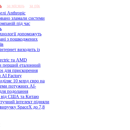
ь
за місяць
за рік
елі Anthropic
овано зламали системи
омпаній під час
ь
ехнології допоможуть
дані з пошкоджених
їв
нтернет виходить із
lectric та AMD
и перший еталонний
os для прискорення
 AI Factory
діляє 10 млрд євро на
семи потужних AI-
 для подолання
я від США та Китаю
 штучний інтелект підняли
виручку SpaceX до 7,8
и