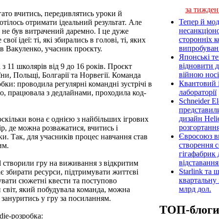
за тижден
гато вчитись, передивлятись уроки й
Тепер й мод
тілось отримати ідеальний результат. Але
несанкціон
с не був витрачений даремно. І це дуже
сторонніх к
ої ідеї: ті, які збирались в голові, ті, яких
випробуван
ав Вакуленко, учасник проєкту.
Японські т
відновити 
з 11 школярів від 9 до 16 років. Проєкт
війною носі
їни, Польщі, Болгарії та Норвегії. Команда
Квантовий і
бки: проводила регулярні командні зустрічі в
лабораторії
ello, працювала з дедлайнами, проходила код-
Schneider E
представил
дизайн Heli
оскільки вона є однією з найбільших ігрових
розгортання
ір, де можна розважатися, вчитись і
Євросоюз ви
ки. Так, для учасників процес навчання став
створення 
им.
гігафабрик
відставанн
ool створили гру на виживання з відкритим
Starlink та
має збирати ресурси, підтримувати життєві
квартальну 
увати сюжетні квести та поступово
млрд дол.
 світ, який побудувала команда, можна
з зануритись у гру за посиланням.
ТОП-блог
die-розробка: