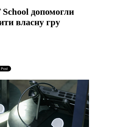
T School допомогли
ти власну гру