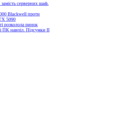
 замість серверних шаф.
00 Blackwell проти
TX 5090
ті розколола ринок
і ПК навпіл. Підсумки ІІ