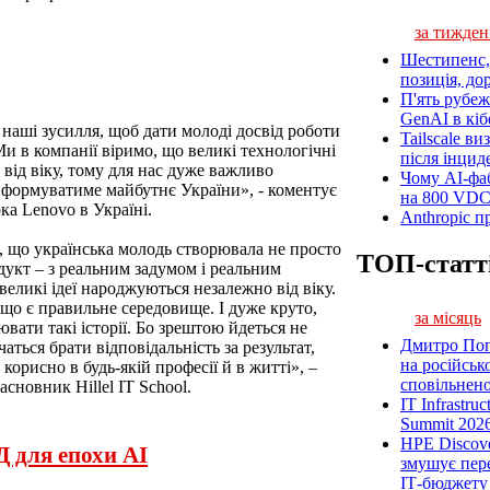
за тижден
Шестипенс, 
позиція, до
П'ять рубеж
GenAI в кіб
и наші зусилля, щоб дати молоді досвід роботи
Tailscale ви
 в компанії віримо, що великі технологічні
після інцид
від віку, тому для нас дуже важливо
Чому AI-фа
 формуватиме майбутнє України», - коментує
на 800 VD
а Lenovo в Україні.
Anthropic п
, що українська молодь створювала не просто
ТОП-статт
дукт – з реальним задумом і реальним
великі ідеї народжуються незалежно від віку.
якщо є правильне середовище. І дуже круто,
за місяць
вати такі історії. Бо зрештою йдеться не
Дмитро Попі
чаться брати відповідальність за результат,
на російськ
корисно в будь-якій професії й в житті», –
сповільненої
сновник Hillel IT School.
IT Infrastru
Summit 2026
HPE Discove
 для епохи AI
змушує пер
ІТ-бюджету