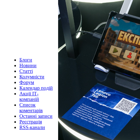
Блоги
Новини
Статті
Колумністи
Форум
Календар подій
Акції ІТ-
компаній
Список
коментарів
Останні записи
Реєстрація
RSS-канали