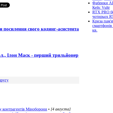
Фабрики AI
Кейс Vultr
RTX PRO 60
чотирьох R
Криза пам'я
смартфонів 
я посилення свого кодинг-асистента
кв.
ол., Ілон Маск - перший трильйонер
другу
ку контрагентів Міноборони
•
[4 августа]