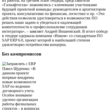
их работы, на третьем этапе тендера, представители
«Галнафтогаза» знакомились с ключевыми участниками
будущей проектной команды: руководителем и архитектором
проекта, консультантами по финансам, логистике и пр. «Эти
действия позволили удостовериться в возможностях ПО
решать наши задачи и убедиться в надлежащей
компетентности и профессионализме сотрудников
интегратора», – заявляет Андрей Вишневский. В итоге победу
в тендере одержала компания «Инком» со стандартным ПО
SAP ERP 6.0, проект которой в наибольшей степени
удовлетворял потребностям концерна.
Без компромиссов
Павел Щуренко: «В
данном проекте
впервые внедрены
новые возможности
SAP по ведению
договорного учета.
Особое внимание
уделено организации
работы филиальных
структур – в вопросах