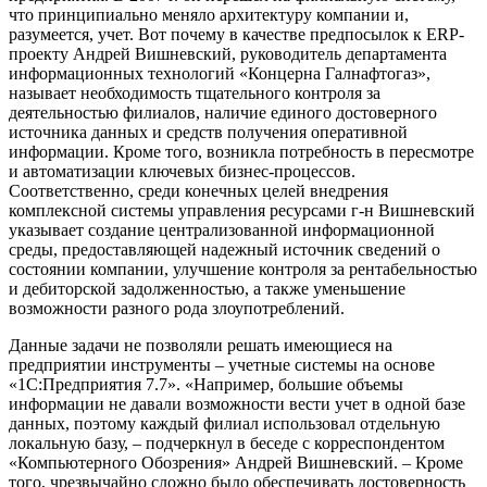
что принципиально меняло архитектуру компании и,
разумеется, учет. Вот почему в качестве предпосылок к ERP-
проекту Андрей Вишневский, руководитель департамента
информационных технологий «Концерна Галнафтогаз»,
называет необходимость тщательного контроля за
деятельностью филиалов, наличие единого достоверного
источника данных и средств получения оперативной
информации. Кроме того, возникла потребность в пересмотре
и автоматизации ключевых бизнес-процессов.
Соответственно, среди конечных целей внедрения
комплексной системы управления ресурсами г-н Вишневский
указывает создание централизованной информационной
среды, предоставляющей надежный источник сведений о
состоянии компании, улучшение контроля за рентабельностью
и дебиторской задолженностью, а также уменьшение
возможности разного рода злоупотреблений.
Данные задачи не позволяли решать имеющиеся на
предприятии инструменты – учетные системы на основе
«1С:Предприятия 7.7». «Например, большие объемы
информации не давали возможности вести учет в одной базе
данных, поэтому каждый филиал использовал отдельную
локальную базу, – подчеркнул в беседе с корреспондентом
«Компьютерного Обозрения» Андрей Вишневский. – Кроме
того, чрезвычайно сложно было обеспечивать достоверность