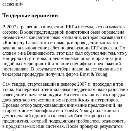
сведений».
Тендерные перипетии
В 2007 г. решение о внедрении ERP-системы, что называется,
созрело. В ходе предтендерной подготовки была определена
независимая консалтинговая компания, которая оказывала бы
«Концерну Галнафтогаз» помощь в проведении конкурса
заявок на выполнение работ по реализации ERP-проекта. По
словам г-на Вишневского, этот шаг был обусловлен тем, что у
концерна отсутствовали необходимый опыт в организации
подобных мероприятий и знание специфики предложений
поставщиков. В результате отбора право на все связанные с
тендером процедуры получила фирма Ernst & Young.
Сам тендер, стартовавший в декабре 2007 г., проходил в три
этапа. На первом потенциальным внедренцам было разослано
извещение о начале конкурса. На него откликнулось порядка
двух десятков отечественных и российских интеграторов.
Проведя отбор заслуживающих внимание предложений, на
втором этапе «Галнафтогаз» и Ernst & Young подготовили
демосценарий одного из ключевых бизнес-процессов
предприятия, который подрядчикам требовалось реализовать
в продвигаемых ими системах. После проверки результатов