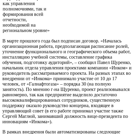
как управления
полномочиями, так и
формирования всей
отчетности,
необходимой на
региональном уровне»
В марте прошлого года был подписан договор. «Началась
организационная работа, предполагающая расписание ролей,
уточнение функционального и географического объема работ,
инсталляцию учебной системы, составление графика
обучения, подготовку аудиторий», – сообщил Павел Щуренко,
начальник отдела управления проектами компании «Инком» и
руководитель рассматриваемого проекта. На разных этапах во
внедрении от «Инкома» принимало участие от 10 до 17
человек, от «Галнафтогаза» – порядка 30 (на полную
занятость). По мнению г-на Щуренко, проект реализовывался
равномерно, так как предприятие выделило достаточно
высококвалифицированных сотрудников, существенную
поддержку оказало руководство концерна, входящее в
управляющий совет (в его работе принимал участие также
Сергей Маглюй, занимавший должность вице-президента по
инновациям «Инкома»).
В рамках внедрения были автоматизированы следующие