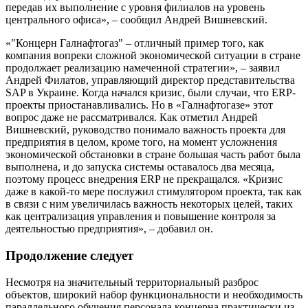
передав их выполнение с уровня филиалов на уровень
центрального офиса», – сообщил Андрей Вишневский.
«"Концерн Галнафтогаз" – отличный пример того, как
компания вопреки сложной экономической ситуации в стране
продолжает реализацию намеченной стратегии», – заявил
Андрей Филатов, управляющий директор представительства
SAP в Украине. Когда начался кризис, были случаи, что ERP-
проекты приостанавливались. Но в «Галнафтогазе» этот
вопрос даже не рассматривался. Как отметил Андрей
Вишневский, руководство понимало важность проекта для
предприятия в целом, кроме того, на момент усложнения
экономической обстановки в стране большая часть работ была
выполнена, и до запуска системы оставалось два месяца,
поэтому процесс внедрения ERP не прекращался. «Кризис
даже в какой-то мере послужил стимулятором проекта, так как
в связи с ним увеличилась важность некоторых целей, таких
как централизация управления и повышение контроля за
деятельностью предприятия», – добавил он.
Продолжение следует
Несмотря на значительный территориальный разброс
объектов, широкий набор функциональности и необходимость
параллельного обучения персонала концерна практически из